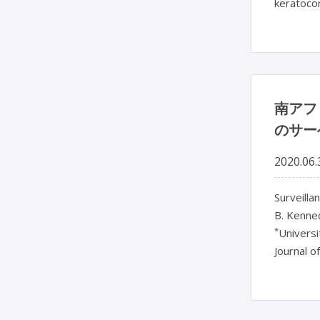
keratocon
南アフ
のサー
2020.06.
Surveilla
B. Kenne
*
Universi
Journal o