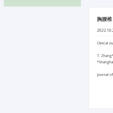
胸腰椎
2022.10.
Clinical 
T. Zhang*,
*Shanghai
Journal o