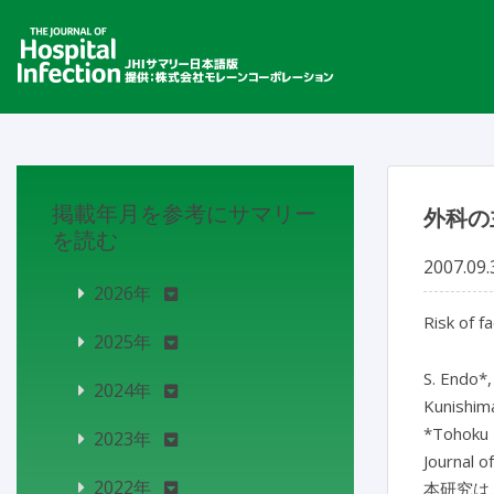
掲載年月を参考にサマリー
外科の
を読む
2007.09.
2026年
Risk of f
2025年
S. Endo*,
2024年
Kunishim
*Tohoku 
2023年
Journal o
2022年
本研究は