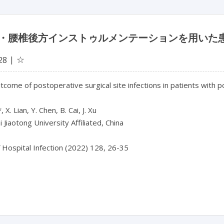
・腰椎後方インストゥルメンテーションを用いた
☆
28
outcome of postoperative surgical site infections in patients with
 X. Lian, Y. Chen, B. Cai, J. Xu 

 Jiaotong University Affiliated, China

f Hospital Infection (2022) 128, 26-35
