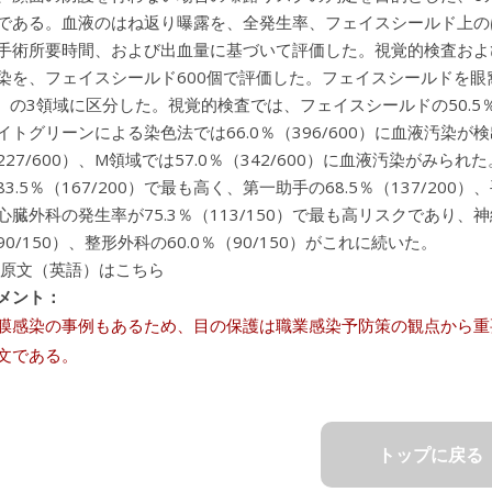
である。血液のはね返り曝露を、全発生率、フェイスシールド上の
手術所要時間、および出血量に基づいて評価した。視覚的検査およ
染を、フェイスシールド600個で評価した。フェイスシールドを眼
）の3領域に区分した。視覚的検査では、フェイスシールドの50.5％
トグリーンによる染色法では66.0％（396/600）に血液汚染が検出
％（227/600）、M領域では57.0％（342/600）に血液汚染
3.5％（167/200）で最も高く、第一助手の68.5％（137/200
臓外科の発生率が75.3％（113/150）で最も高リスクであり、神経
（90/150）、整形外科の60.0％（90/150）がこれに続いた。
 原文（英語）はこちら
メント：
結膜感染の事例もあるため、目の保護は職業感染予防策の観点から
文である。
トップに戻る