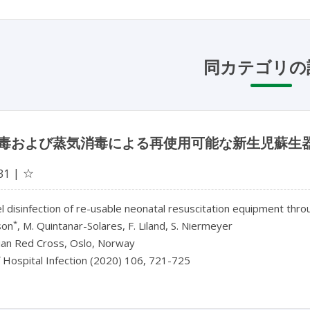
同カテゴリの
毒および蒸気消毒による再使用可能な新生児蘇生
☆
31
l disinfection of re-usable neonatal resuscitation equipment thro
*
son
, M. Quintanar-Solares, F. Liland, S. Niermeyer
an Red Cross, Oslo, Norway
f Hospital Infection (2020) 106, 721-725