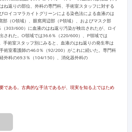
はね返りの部位、外科の専門科、手術室スタッフに対する
びロイコマラカイトグリーンによる染色法による血液のは
窩部（O領域）、眼窩周辺部（P領域）、およびマスク部
（303/600）に血液のはね返り汚染が検出されたが、ロイ
された。O領域では36.6％（220/600）、P領域では
がみられた。手術室スタッフ別にみると、血液のはね返りの発生率は
）、手術室看護師の46.0％（92/200）がこれに続いた。専門科
外科の69.3％（104/150）、消化器外科の
重要である。古典的な手法であるが、現実を知る上ではため