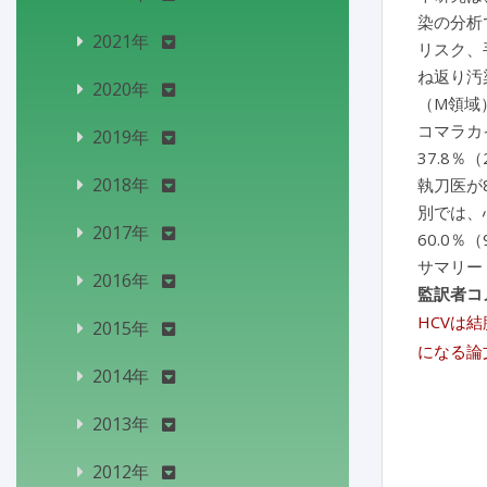
染の分析
2021年
リスク、
ね返り汚
2020年
（M領域
コマラカイ
2019年
37.8
2018年
執刀医が8
別では、心
2017年
60.0％
サマリー
2016年
監訳者コ
HCVは
2015年
になる論
2014年
2013年
2012年