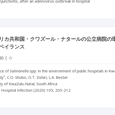
junctivitis, after an adenovirus outbreak in hospital
リカ共和国・クワズール・ナタールの公立病院の
ベイランス
☆
30
nce of
Salmonella
spp. in the environment of public hospitals in Kw
*
dy
, C.O. Shobo, O.T. Zishiri, L.A. Bester
ty of KwaZulu-Natal, South Africa
f Hospital Infection (2020) 105, 205-212