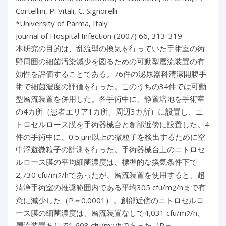
Cortellini, P. Vitali, C. Signorelli
*University of Parma, Italy
Journal of Hospital Infection (2007) 66, 313-319
本研究の目的は、乱流型の換気を行っていた手術室の術
野周囲の細菌汚染減少を図るための可動型層流装置の有
効性を評価することである。76件の泌尿器科清潔開腹手
術で細菌濃度の評価を行った。このうちの34件では可動
型層流装置を併用した。各手術中に、静置培地を手術室
の4カ所（患者エリア1カ所、周辺3カ所）に設置し、ニ
トロセルロース膜を手術器械台と創部近傍に設置した。4
件の手術中に、0.5 μm以上の微粒子を検出するために空
中浮遊微粒子の計測を行った。手術器械台上のニトロセ
ルロース膜の平均細菌濃度は、標準的な換気条件下で
2,730 cfu/m
/hであったが、層流装置を使用すると、超
2
清浄手術室の推奨範囲内である平均305 cfu/m
/hまで有
2
意に減少した（P＝0.0001）。創部近傍のニトロセルロ
ース膜の細菌濃度は、層流装置なしで4,031 cfu/m
/h、
2
層流装置ありで1,608 cfu/m
/hであった（P＝