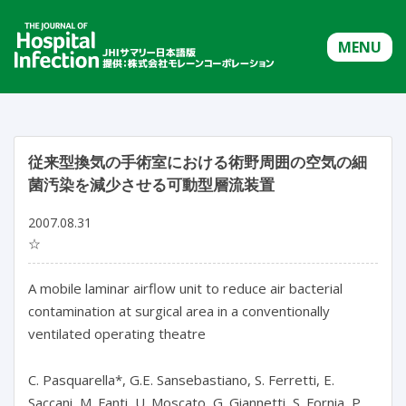
MENU
従来型換気の手術室における術野周囲の空気の細
菌汚染を減少させる可動型層流装置
2007.08.31
☆
A mobile laminar airflow unit to reduce air bacterial
contamination at surgical area in a conventionally
ventilated operating theatre
C. Pasquarella*, G.E. Sansebastiano, S. Ferretti, E.
Saccani, M. Fanti, U. Moscato, G. Giannetti, S. Fornia, P.