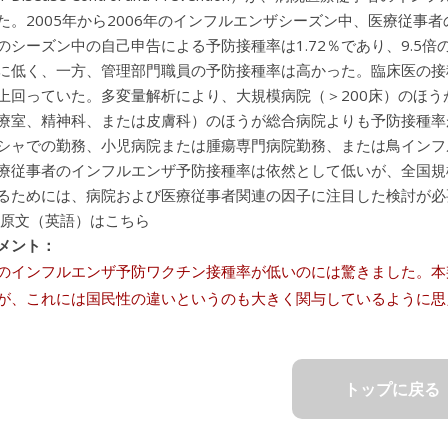
た。2005年から2006年のインフルエンザシーズン中、医療従事者の
のシーズン中の自己申告による予防接種率は1.72％であり、9.5
に低く、一方、管理部門職員の予防接種率は高かった。臨床医の接種
6倍上回っていた。多変量解析により、大規模病院（＞200床）の
療室、精神科、または皮膚科）のほうが総合病院よりも予防接種率
シャでの勤務、小児病院または腫瘍専門病院勤務、または鳥インフ
療従事者のインフルエンザ予防接種率は依然として低いが、全国規
るためには、病院および医療従事者関連の因子に注目した検討が必
 原文（英語）はこちら
メント：
のインフルエンザ予防ワクチン接種率が低いのには驚きました。本
が、これには国民性の違いというのも大きく関与しているように思
トップに戻る