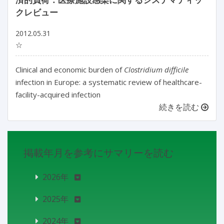
クレビュー
2012.05.31
☆
Clinical and economic burden of
Clostridium difficile
infection in Europe: a systematic review of healthcare-
facility-acquired infection
続きを読む
掲載年月を参考にサマリーを読む
2026年
2025年
2024年