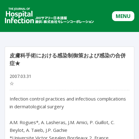
MENU
皮膚科手術における感染制御策および感染の合併
症★
2007.03.31
☆
Infection control practices and infectious complications
in dermatological surgery
A.M. Rogues*, A. Lasheras, J.M. Amici, P. Guillot, C.
Beylot, A. Taieb, J.P. Gachie
*Universite Victor Segalen Bordeaux 2, France