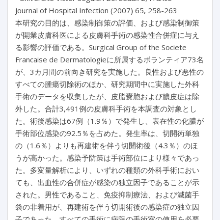
Journal of Hospital Infection (2007) 65, 258-263
本研究の目的は、感染制御策の評価、および感染制御策
が開業皮膚科医による皮膚科手術の感染性合併症に与え
る影響の評価である。Surgical Group of the Societe
Francaise de Dermatologieに所属するボランティア73名
が、3カ月間の前向き研究を実施した。良性および悪性の
すべての腫瘍切除術のほか、研究期間中に実施した外科
手術のデータを収集したが、皮脂嚢胞および膿皮症は除
外した。合計3,491例の皮膚科手術を本調査の対象とし
た。術後感染は67例（1.9％）で発生し、表在性の化膿が
手術部位感染の92.5％を占めた。発生率は、切開術単独
の（1.6％）よりも再建術を伴う切開術後（4.3％）のほ
うが高かった。感染予防策は手術部位により様々であっ
た。多変量解析により、いずれの種類の外科手術におい
ても、出血性の合併症が感染の独立因子であることが示
された。男性であること、免疫抑制療法、および滅菌手
袋の非着用が、再建術を伴う切開術後の感染症の独立因
子であった。すべての手術に病院の手術室の使用を必要