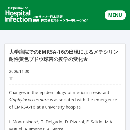
MENU
大学病院でのEMRSA-16の出現によるメチシリン
耐性黄色ブドウ球菌の疫学の変化★
2006.11.30
☆
Changes in the epidemiology of meticillin-resistant
Staphylococcus aureus
associated with the emergence
of EMRSA-16 at a university hospital
I. Montesinos*, T. Delgado, D. Riverol, E. Salido, M.A.
Miguel, A. Jimenez, A. Sierra