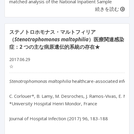
matched analysis of the National Inpatient Sample
続きを読む
ステノトロホモナス・マルトフィリア
（
Stenotrophomonas maltophilia
）医療関連感染
症：2 つの主な病原遺伝的系統の存在★
2017.06.29
☆
Stenotrophomonas maltophilia
 healthcare-associated infecti
C. Corlouer*, B. Lamy, M. Desroches, J. Ramos-Vivas, E. Mehi
*University Hospital Henri Mondor, France

Journal of Hospital Infection (2017) 96, 183-188
