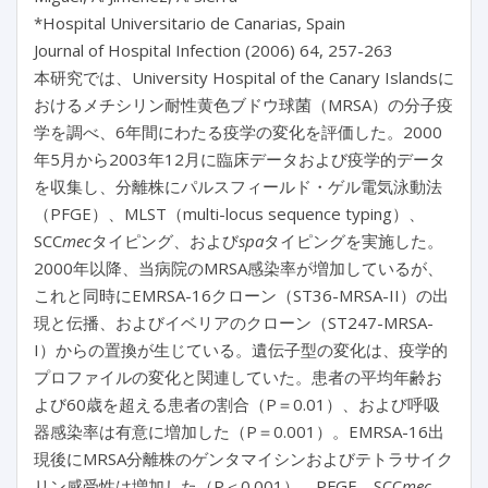
*Hospital Universitario de Canarias, Spain
Journal of Hospital Infection (2006) 64, 257-263
本研究では、University Hospital of the Canary Islandsに
おけるメチシリン耐性黄色ブドウ球菌（MRSA）の分子疫
学を調べ、6年間にわたる疫学の変化を評価した。2000
年5月から2003年12月に臨床データおよび疫学的データ
を収集し、分離株にパルスフィールド・ゲル電気泳動法
（PFGE）、MLST（multi-locus sequence typing）、
SCC
mec
タイピング、および
spa
タイピングを実施した。
2000年以降、当病院のMRSA感染率が増加しているが、
これと同時にEMRSA-16クローン（ST36-MRSA-II）の出
現と伝播、およびイベリアのクローン（ST247-MRSA-
I）からの置換が生じている。遺伝子型の変化は、疫学的
プロファイルの変化と関連していた。患者の平均年齢お
よび60歳を超える患者の割合（P＝0.01）、および呼吸
器感染率は有意に増加した（P＝0.001）。EMRSA-16出
現後にMRSA分離株のゲンタマイシンおよびテトラサイク
リン感受性は増加した（P＜0.001）。PFGE、SCC
mec
、