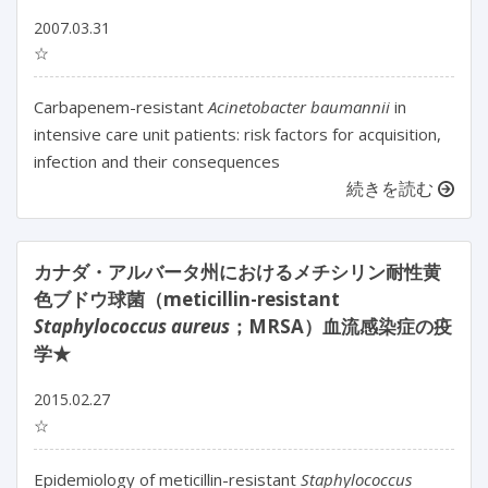
2007.03.31
☆
Carbapenem-resistant
Acinetobacter baumannii
in
intensive care unit patients: risk factors for acquisition,
infection and their consequences
続きを読む
カナダ・アルバータ州におけるメチシリン耐性黄
色ブドウ球菌（meticillin-resistant
Staphylococcus aureus
；MRSA）血流感染症の疫
学★
2015.02.27
☆
Epidemiology of meticillin-resistant
Staphylococcus