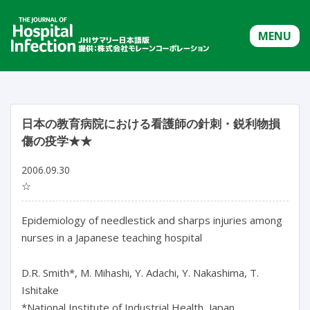
MENU
日本の教育病院における看護師の針刺・鋭利物損
傷の疫学★★
2006.09.30
☆
Epidemiology of needlestick and sharps injuries among
nurses in a Japanese teaching hospital
D.R. Smith*, M. Mihashi, Y. Adachi, Y. Nakashima, T.
Ishitake
*National Institute of Industrial Health, Japan