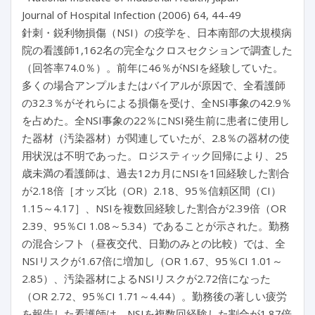
Journal of Hospital Infection (2006) 64, 44-49
針刺・鋭利物損傷（NSI）の疫学を、日本南部の大規模病
院の看護師1,162名の完全なクロスセクションで調査した
（回答率74.0％）。前年に46％がNSIを経験していた。
多くの場合アンプルまたはバイアルが原因で、全看護師
の32.3％がそれらによる損傷を受け、全NSI事象の42.9％
を占めた。全NSI事象の22％にNSI発生前に患者に使用し
た器材（汚染器材）が関連していたが、2.8％の器材の使
用状況は不明であった。ロジスティック回帰により、25
歳未満の看護師は、過去12カ月にNSIを1回経験した割合
が2.18倍［オッズ比（OR）2.18、95％信頼区間（CI）
1.15～4.17］、NSIを複数回経験した割合が2.39倍（OR
2.39、95％CI 1.08～5.34）であることが示された。勤務
の混合シフト（昼夜交代、日勤のみとの比較）では、全
NSIリスクが1.67倍に増加し（OR 1.67、95％CI 1.01～
2.85）、汚染器材によるNSIリスクが2.72倍になった
（OR 2.72、95％CI 1.71～4.44）。勤務後の著しい疲労
を報告した看護師は、NSIを複数回経験した割合が1.87倍