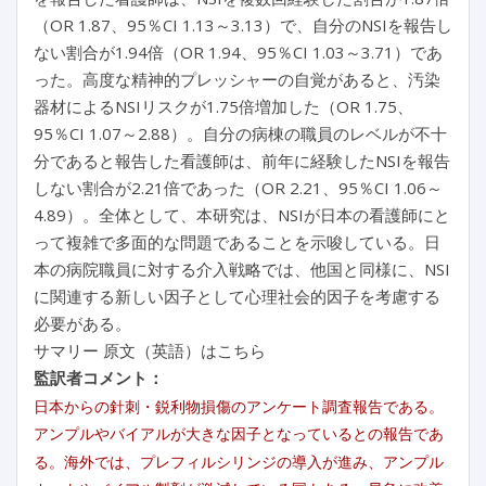
（OR 1.87、95％CI 1.13～3.13）で、自分のNSIを報告し
ない割合が1.94倍（OR 1.94、95％CI 1.03～3.71）であ
った。高度な精神的プレッシャーの自覚があると、汚染
器材によるNSIリスクが1.75倍増加した（OR 1.75、
95％CI 1.07～2.88）。自分の病棟の職員のレベルが不十
分であると報告した看護師は、前年に経験したNSIを報告
しない割合が2.21倍であった（OR 2.21、95％CI 1.06～
4.89）。全体として、本研究は、NSIが日本の看護師にと
って複雑で多面的な問題であることを示唆している。日
本の病院職員に対する介入戦略では、他国と同様に、NSI
に関連する新しい因子として心理社会的因子を考慮する
必要がある。
サマリー 原文（英語）はこちら
監訳者コメント：
日本からの針刺・鋭利物損傷のアンケート調査報告である。
アンプルやバイアルが大きな因子となっているとの報告であ
る。海外では、プレフィルシリンジの導入が進み、アンプル