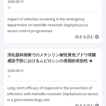
2006.08.31
☆
Impact of selective screening in the emergency
department on meticillin-resistant
Staphylococcus
aureus
control programmes
続きを読む
消化器科病棟でのメチシリン耐性黄色ブドウ球菌
感染予防におけるムピロシンの長期的有効性 ★
2006.08.31
☆
Long-term efficacy of mupirocin in the prevention of
infections with meticillin-resistant
Staphylococcus aureus
in a gastroenterology unit
続きを読む