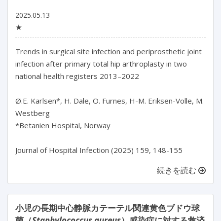
2025.05.13
★
Trends in surgical site infection and periprosthetic joint 
infection after primary total hip arthroplasty in two 
national health registers 2013–2022

Ø.E. Karlsen*, H. Dale, O. Furnes, H-M. Eriksen-Volle, M. 
Westberg

*Betanien Hospital, Norway

続きを読む
小児の長期中心静脈カテーテル関連黄色ブドウ球
菌（
Staphylococcus aureus
）感染症に対する救済