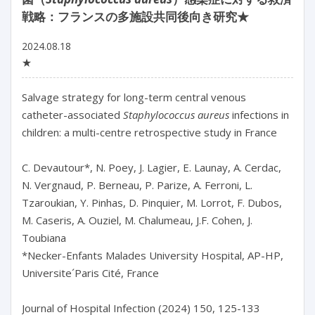
戦略：フランスの多施設共同後向き研究★
2024.08.18
★
Salvage strategy for long-term central venous 
catheter-associated 
Staphylococcus aureus
 infections in 
children: a multi-centre retrospective study in France

C. Devautour*, N. Poey, J. Lagier, E. Launay, A. Cerdac, 
N. Vergnaud, P. Berneau, P. Parize, A. Ferroni, L. 
Tzaroukian, Y. Pinhas, D. Pinquier, M. Lorrot, F. Dubos, 
M. Caseris, A. Ouziel, M. Chalumeau, J.F. Cohen, J. 
Toubiana

*Necker-Enfants Malades University Hospital, AP-HP, 
Universite´Paris Cité, France

Journal of Hospital Infection (2024) 150, 125-133
