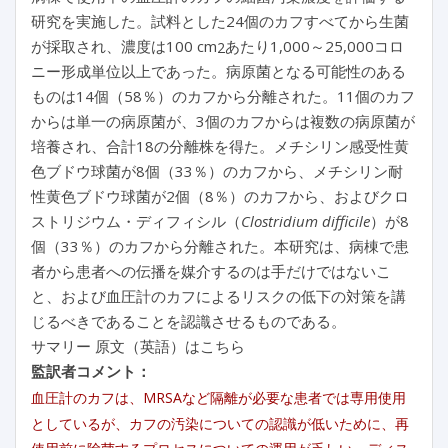
研究を実施した。試料とした24個のカフすべてから生菌
が採取され、濃度は100 cm
あたり1,000～25,000コロ
2
ニー形成単位以上であった。病原菌となる可能性のある
ものは14個（58％）のカフから分離された。11個のカフ
からは単一の病原菌が、3個のカフからは複数の病原菌が
培養され、合計18の分離株を得た。メチシリン感受性黄
色ブドウ球菌が8個（33％）のカフから、メチシリン耐
性黄色ブドウ球菌が2個（8％）のカフから、およびクロ
ストリジウム・ディフィシル（
Clostridium difficile
）が8
個（33％）のカフから分離された。本研究は、病棟で患
者から患者への伝播を媒介するのは手だけではないこ
と、および血圧計のカフによるリスクの低下の対策を講
じるべきであることを認識させるものである。
サマリー 原文（英語）はこちら
監訳者コメント：
血圧計のカフは、MRSAなど隔離が必要な患者では専用使用
としているが、カフの汚染についての認識が低いために、再