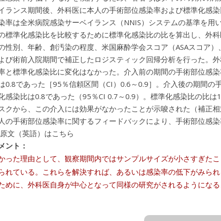
ランス期間後、外科医に本人の手術部位感染率および標準化感染比（standard
染率は全米病院感染サーベイランス（NNIS）システムの基準を用い
の標準化感染比を比較するために標準化感染比の比を算出し、外科
の性別、年齢、創汚染の程度、米国麻酔学会スコア（ASAスコア
よび術前入院期間で補正したロジスティック回帰分析を行った。外
率と標準化感染比に変化はなかった。介入前の期間の手術部位感染率
は0.8であった［95％信頼区間（CI）0.6～0.9］。介入後の期間
化感染比は0.8であった（95％CI 0.7～0.9）。標準化感染比の
スクから、この介入には効果がなかったことが示唆された（補正相対リスク
人の手術部位感染率に関するフィードバックにより、手術部位感染
 原文（英語）はこちら
メント：
かった理由として、観察期間内ではサンプルサイズが小さすぎたこ
れている。これらを解決すれば、あるいは感染率の低下がみられるかもしれな
ために、外科医自身が中心となって同様の研究がされるようになる