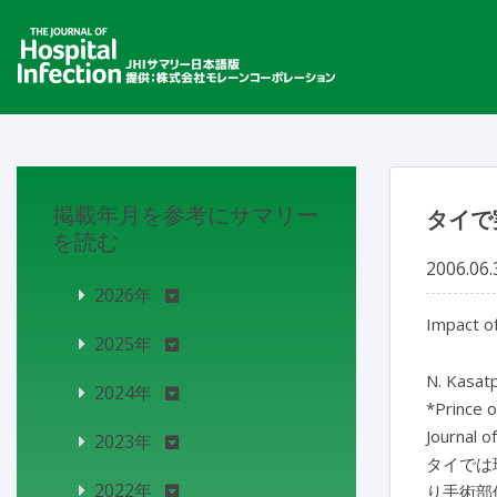
掲載年月を参考にサマリー
タイで
を読む
2006.06.
2026年
Impact of
2025年
N. Kasatp
2024年
*Prince o
Journal o
2023年
タイでは
2022年
り手術部