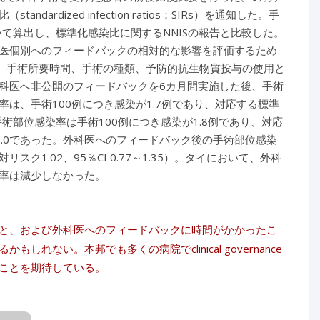
ized infection ratios；SIRs）を通知した。手
て算出し、標準化感染比に関するNNISの報告と比較した。
医個別へのフィードバックの相対的な影響を評価するため
）、手術所要時間、手術の種類、予防的抗生物質投与の使用と
科医へ非公開のフィードバックを6カ月間実施した後、手術
は、手術100例につき感染が1.7例であり、対応する標準
の手術部位感染率は手術100例につき感染が1.8例であり、対応
比は1.0であった。外科医へのフィードバック後の手術部位感染
1.02、95％CI 0.77～1.35）。タイにおいて、外科
率は減少しなかった。
と、および外科医へのフィードバックに時間がかかったこ
い。本邦でも多くの病院でclinical governance
ことを期待している。