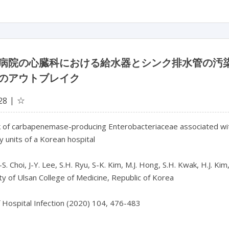
病院の心臓科における給水器とシンク排水管の汚
のアウトブレイク
☆
28
 of carbapenemase-producing Enterobacteriaceae associated with
y units of a Korean hospital
S. Choi, J-Y. Lee, S.H. Ryu, S-K. Kim, M.J. Hong, S.H. Kwak, H.J. Ki
ty of Ulsan College of Medicine, Republic of Korea
f Hospital Infection (2020) 104, 476-483