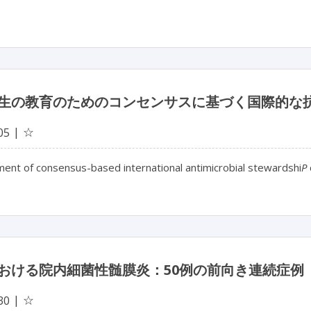
生の教育のためのコンセンサスに基づく国際的な
☆
05
ent of consensus-based international antimicrobial stewardshi
P
おける院内細菌性髄膜炎：50例の前向き連続症例
☆
30