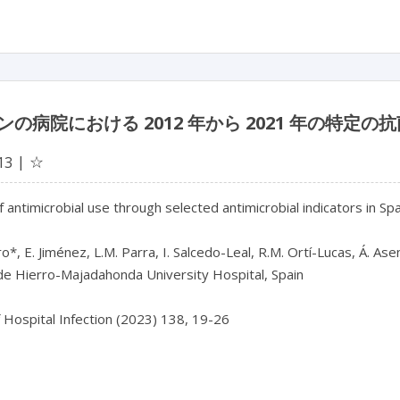
ンの病院における 2012 年から 2021 年の特
☆
13
 antimicrobial use through selected antimicrobial indicators in Sp
o*, E. Jiménez, L.M. Parra, I. Salcedo-Leal, R.M. Ortí-Lucas, Á. As
e Hierro-Majadahonda University Hospital, Spain

f Hospital Infection (2023) 138, 19-26
