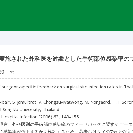
実施された外科医を対象とした手術部位感染率の
☆
30
 surgeon-specific feedback on surgical site infection rates in Thai
ibal*, S. Jamulitrat, V. Chongsuvivatwong, M. Norgaard, H.T. Soren
f Songkla University, Thailand
f Hospital Infection (2006) 63, 148-155
現在、外科医別の手術部位感染率のフィードバックに関するデータ
位感染率が低下するかを検討するため、著者らはタイの7カ所の病