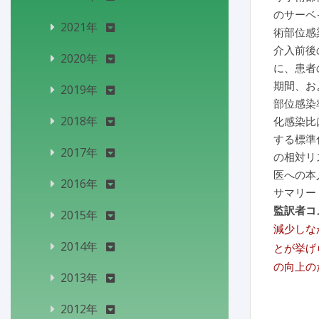
のサーベイ
2021年
術部位感
介入前後
2020年
に、患者
期間、お
2019年
部位感染
2018年
化感染比
する標準
2017年
の相対リ
医への本
2016年
サマリー
監訳者コ
2015年
減少しな
2014年
とが挙げら
の向上の
2013年
2012年