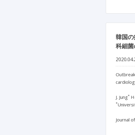
韓国の
科細菌
2020.04.
Outbreak
cardiolog
*
J. Jung
H-
*
Universi
Journal o