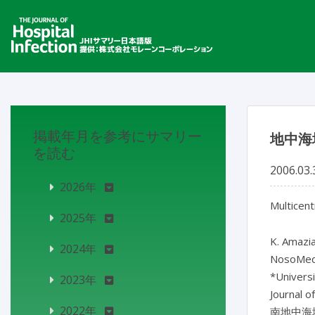
掲載年月を参考にサマリー
地中海
を読む
2006.03.
2026年
Multicent
2025年
K. Amazia
2024年
NosoMed
*Univers
2023年
Journal o
2022年
南地中海