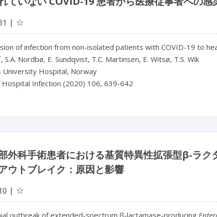
れていない COVID-19 患者から医療従事者への
☆
31
ion of infection from non-isolated patients with COVID-19 to he
*
, S.A. Nordbø, E. Sundqvist, T.C. Martinsen, E. Witsø, T.S. Wik
s University Hospital, Norway
f Hospital Infection (2020) 106, 639-642
部外科手術患者における基質特異性拡張型β‐ラク
アウトブレイク：原因と影響
☆
10
al outbreak of extended-spectrum β-lactamase-producing
Enter