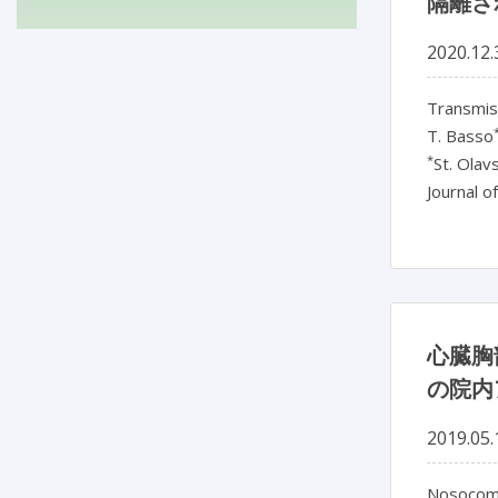
隔離さ
2020.12.
Transmiss
T. Basso
*
St. Olav
Journal o
心臓胸
の院内
2019.05.
Nosocomi