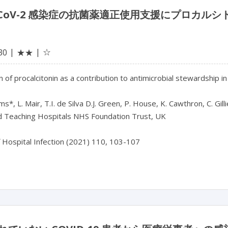
S-CoV-2 感染症の抗菌薬適正使用支援にプロカ
☆
30
★★
n of procalcitonin as a contribution to antimicrobial stewardship 
iams*, L. Mair, T.I. de Silva D.J. Green, P. House, K. Cawthron, C. Gill
ld Teaching Hospitals NHS Foundation Trust, UK
f Hospital Infection (2021) 110, 103-107