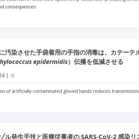
nd consequences
に汚染させた手袋着用の手指の消毒は、カテーテ
hylococcus epidermidis
）伝播を低減させる
☆
24
ion of artificially contaminated gloved hands reduces transmissio
ゾル発生手技と医療従事者の SARS-CoV-2 感