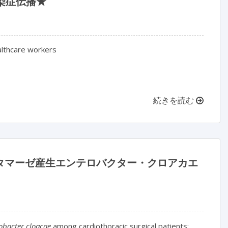
感染症伝播★
althcare workers
続きを読む
タマーゼ産生エンテロバクター・クロアカエ
obacter cloacae
among cardiothoracic surgical patients: