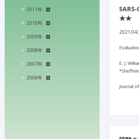
SAR
2011年
★★
2010年
2021.04.
2009年
Evaluatio
2008年
E. J. Will
2007年
*Sheffie
2006年
Journal o