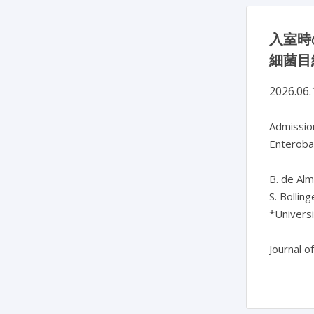
入室時
細菌目
2026.06.
Admission
Enterobac
B. de Alm
S. Bollin
*Universi