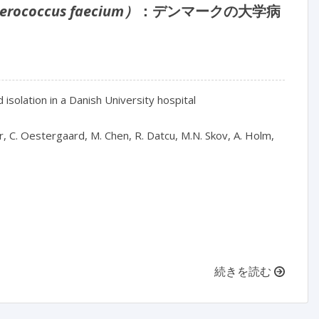
erococcus faecium）
：デンマークの大学病
 isolation in a Danish University hospital

r, C. Oestergaard, M. Chen, R. Datcu, M.N. Skov, A. Holm, 
続きを読む