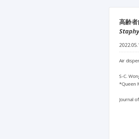
高齢者
Staphy
2022.05.
Air disper
S-C. Wong
*Queen M
Journal o