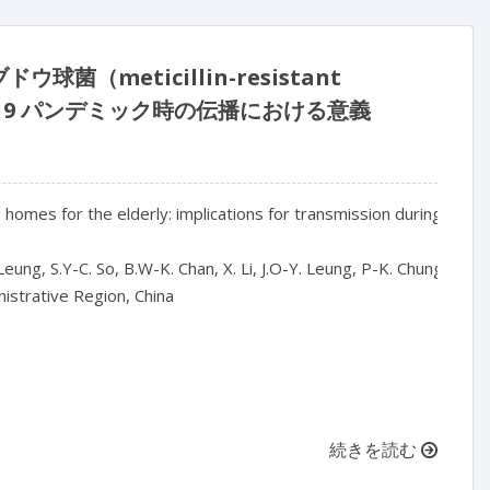
meticillin-resistant
-19 パンデミック時の伝播における意義
re homes for the elderly: implications for transmission during the
ng, S.Y-C. So, B.W-K. Chan, X. Li, J.O-Y. Leung, P-K. Chung, P-H. C
strative Region, China

続きを読む