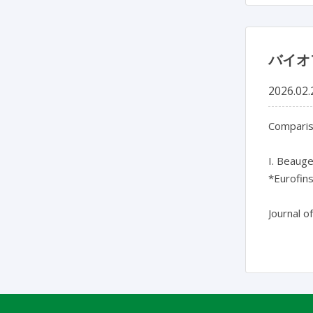
バイオ
2026.02.
Compariso
I. Beaugel
*Eurofin
Journal o