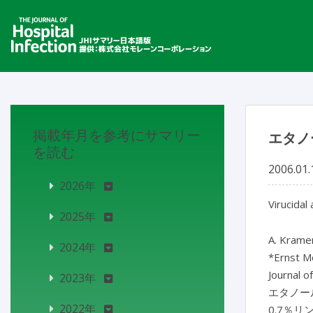
掲載年月を参考にサマリー
エタノ
を読む
2006.01.
2026年
Virucidal
2025年
A. Kramer
2024年
*Ernst M
Journal o
2023年
エタノール
2022年
0.7％