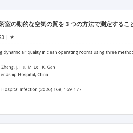
術室の動的な空気の質を 3 つの方法で測定するこ
★
23
 dynamic air quality in clean operating rooms using three method
 Zhang, J. Hu, M. Lei, K. Gan

iendship Hospital, China

f Hospital Infection (2026) 168, 169-177