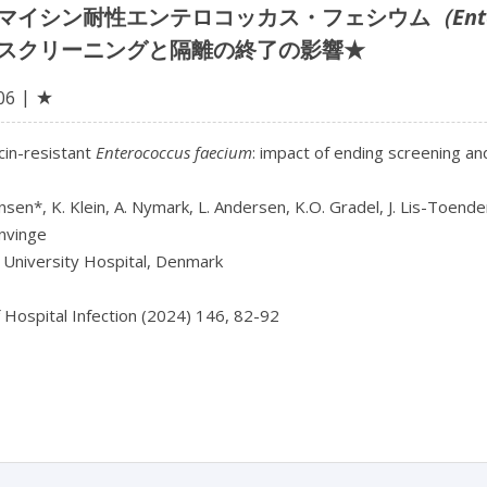
マイシン耐性エンテロコッカス・フェシウム
（Ent
スクリーニングと隔離の終了の影響★
★
06
in-resistant 
Enterococcus faecium
: impact of ending screening and
nsen*, K. Klein, A. Nymark, L. Andersen, K.O. Gradel, J. Lis-Toende
nvinge

University Hospital, Denmark

f Hospital Infection (2024) 146, 82-92
