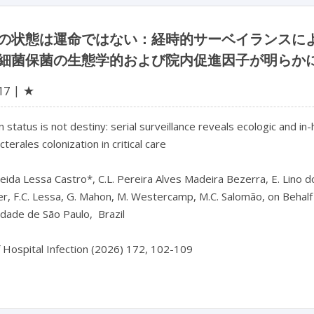
の状態は運命ではない：経時的サーベイランスに
細菌保菌の生態学的および院内促進因子が明らか
★
17
 status is not destiny: serial surveillance reveals ecologic and in
terales colonization in critical care

eida Lessa Castro*, C.L. Pereira Alves Madeira Bezerra, E. Lino dos S
ger, F.C. Lessa, G. Mahon, M. Westercamp, M.C. Salomão, on Behalf
dade de São Paulo,  Brazil
