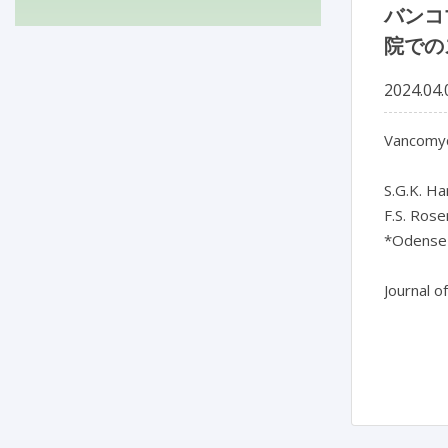
バンコ
院での
2024.04.
Vancomyc
S.G.K. Ha
F.S. Rose
*Odense 
Journal o