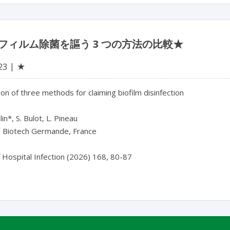
フィルム除菌を謳う 3 つの方法の比較★
★
23
n of three methods for claiming biofilm disinfection

in*, S. Bulot, L. Pineau

s Biotech Germande, France

f Hospital Infection (2026) 168, 80-87