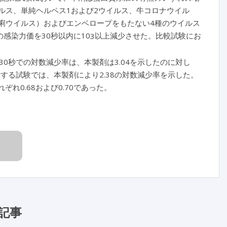
ルス、単純ヘルペス1および2ウイルス、牛コロナウイル
下痢ウイルス）およびエンベロープをもたない4種のウイルス
感染力価を30秒以内に10
以上減少させた。比較試験にお
3
30秒での対数減少率は、本製剤は3.04を示したのに対し
対する試験では、本製剤により2.38の対数減少率を示した。
れ0.68および0.70であった。
記事