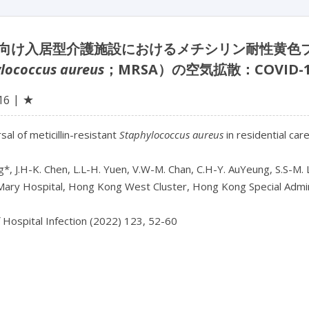
向け入居型介護施設におけるメチシリン耐性黄色ブドウ球菌（
lococcus aureus
；MRSA）の空気拡散：COVID
★
16
sal of meticillin-resistant 
Staphylococcus aureus
 in residential ca
*, J.H-K. Chen, L.L-H. Yuen, V.W-M. Chan, C.H-Y. AuYeung, S.S-M. Leu
ary Hospital, Hong Kong West Cluster, Hong Kong Special Admini
f Hospital Infection (2022) 123, 52-60
