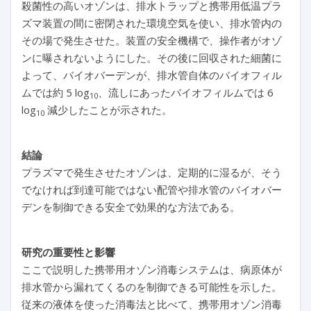
殺菌性の高いオゾンは、排水トラップと携帯用低温プラ
ズマ装置の間に密閉された環境空気を使い、排水管内の
その場で発生させた。装置の安全機構で、操作者がオゾ
ンに曝されないようにした。その後に回収された細菌に
よって、バイオバーデンが、排水管自体のバイオフィル
ムでは約 5 log
、流しにあったバイオフィルムでは 6
10
log
減少したことが示された。
10
結論
プラズマで発生させたオゾンは、定期的に湿るが、そう
でなければ到達可能ではない配管や排水管のバイオバー
デンを制御できる安全で効果的な方法である。
研究の重要性と影響
ここで説明した携帯用オゾン消毒システムは、病原体が
排水管から漏れてくるのを制御できる可能性を示した。
従来の液体を使った消毒法と比べて、携帯用オゾン消毒