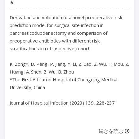
★
Derivation and validation of a novel preoperative risk 
prediction model for surgical site infection in 
pancreaticoduodenectomy and comparison of 
preoperative antibiotics with different risk 
stratifications in retrospective cohort

K. Zong*, D. Peng, P. Jiang, Y. Li, Z. Cao, Z. Wu, T. Mou, Z. 
Huang, A. Shen, Z. Wu, B. Zhou

*The First Affiliated Hospital of Chongqing Medical 
University, China

Journal of Hospital Infection (2023) 139, 228-237

続きを読む