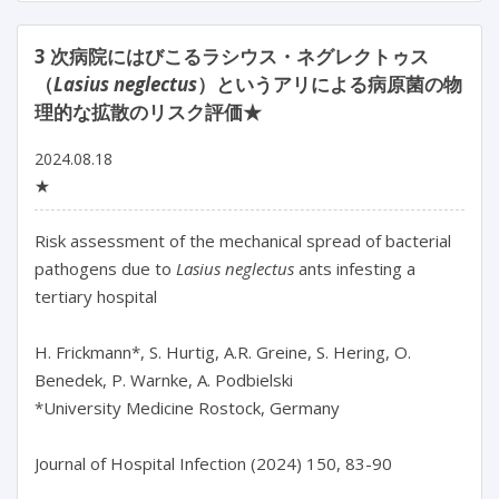
3 次病院にはびこるラシウス・ネグレクトゥス
（
Lasius neglectus
）というアリによる病原菌の物
理的な拡散のリスク評価★
2024.08.18
★
Risk assessment of the mechanical spread of bacterial 
pathogens due to 
Lasius neglectus
 ants infesting a 
tertiary hospital

H. Frickmann*, S. Hurtig, A.R. Greine, S. Hering, O. 
Benedek, P. Warnke, A. Podbielski

*University Medicine Rostock, Germany

Journal of Hospital Infection (2024) 150, 83-90
