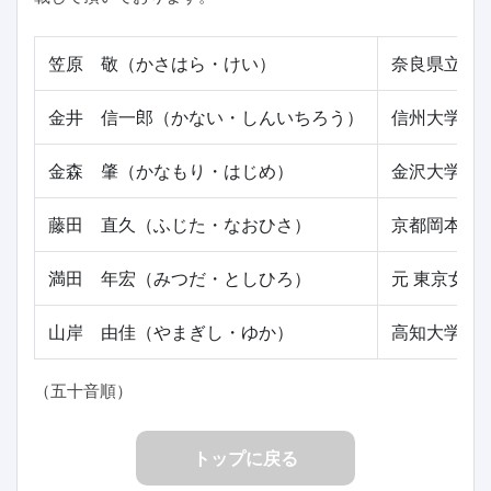
笠原 敬（かさはら・けい）
奈良県立医科
金井 信一郎（かない・しんいちろう）
信州大学医
金森 肇（かなもり・はじめ）
金沢大学医
藤田 直久（ふじた・なおひさ）
京都岡本記
満田 年宏（みつだ・としひろ）
元 東京女子
山岸 由佳（やまぎし・ゆか）
高知大学医
（五十音順）
トップに戻る