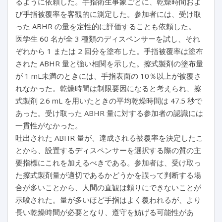
るように依頼した。手指衛生事象ごとに、乾燥時間およ
び手指被覆率を客観的に測定した。参加者には、受け取
った ABHR の量を定性的に評価することも依頼した。
医学生 60 名が全 3 種類のディスペンサーを試し、それ
ぞれから 1 または 2 回分を塗布した。手指被覆率は塗布
された ABHR 量と強い相関を示した。擦式製剤の塗布量
が 1 mL未満のときには、手指表面の 10％以上が被覆さ
れなかった。乾燥時間は制限要因になると考えられ、擦
式製剤 2.6 mL を用いたときの平均乾燥時間は 47.5 秒で
あった。受け取った ABHR 量に対する参加者の認識には
一貫性がなかった。
吐出された ABHR 量が、達成される被覆率を決定したこ
とから、設置するディスペンサーを選択する際の質の主
要指標にこれを加えるべきである。参加者は、受け取っ
た擦式製剤量が適切であるかどうかを誤って判断する場
合が多いことから、人間の直観は頼りにできないことが
示唆された。量が多いほど手指はよく覆われるが、より
長い乾燥時間が必要となり、遵守を妨げる可能性があ