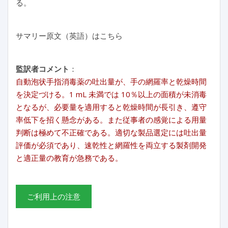
る。
サマリー原文（英語）はこちら
監訳者コメント
：
自動泡状手指消毒薬の吐出量が、手の網羅率と乾燥時間
を決定づける。1 mL 未満では 10％以上の面積が未消毒
となるが、必要量を適用すると乾燥時間が長引き、遵守
率低下を招く懸念がある。また従事者の感覚による用量
判断は極めて不正確である。適切な製品選定には吐出量
評価が必須であり、速乾性と網羅性を両立する製剤開発
と適正量の教育が急務である。
ご利用上の注意