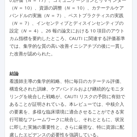
の評価（
N
＝ 17）、コミュニケーションとリマインダー
（
N
＝ 10）、資源の調整（
N
＝ 10）、カテーテルケア
バンドルの実施（
N
＝ 7）、ベストプラクティスの実践
（
N
＝ 7）、インセンティブとディスインセンティブの
設定（
N
＝ 4）。26 報の論文における 10 項目のアウト
カム指標を要約したところ、CAUTI に関連する評価基準
では、集学的な質の高い改善イニシアチブの後に一貫し
た改善が認められた。
結論
看護師主導の集学的戦略、特に毎日のカテーテル評価、
構造化された訓練、ケアバンドルおよび継続的なモニタ
リングを統合した戦略が、CAUTI リスクの予防に有効で
あることが証明されている。本レビューでは、中核介入
の要素を、多様な臨床環境に適合させることができる実
行可能なフレームワークに統合し、それとともに、状況
に即した実施の重要性と、さらに厳密な、特に資源に配
慮したエビデンスの必要性を強調している。