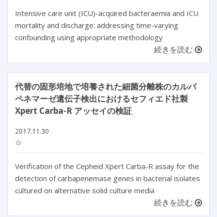
Intensive care unit (ICU)-acquired bacteraemia and ICU
mortality and discharge: addressing time-varying
confounding using appropriate methodology
続きを読む
代替の固形培地で培養された細菌分離株のカルバ
ペネマーゼ遺伝子検出におけるセフィエド社製
Xpert Carba-R アッセイの検証
2017.11.30
☆
Verification of the Cepheid Xpert Carba-R assay for the
detection of carbapenemase genes in bacterial isolates
cultured on alternative solid culture media
続きを読む