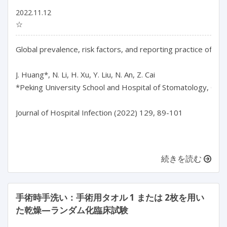
2022.11.12
☆
Global prevalence, risk factors, and reporting practice of n
J. Huang*, N. Li, H. Xu, Y. Liu, N. An, Z. Cai

*Peking University School and Hospital of Stomatology, China
Journal of Hospital Infection (2022) 129, 89-101

続きを読む
手術時手洗い：手術用タオル 1 または 2枚を用い
た乾燥—ランダム化臨床試験