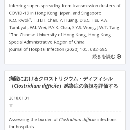
Inferring super-spreading from transmission clusters of
COVID-19 in Hong Kong, Japan, and Singapore
*
K.O. Kwok
, H.H.H. Chan, Y. Huang, D.S.C. Hui, P.A.
Tambyah, W.I. Wei, P.Y.K. Chau, S.Y.S. Wong, J.W.T. Tang
*
The Chinese University of Hong Kong, Hong Kong
Special Administrative Region of China
Journal of Hospital Infection (2020) 105, 682-685
続きを読む
病院におけるクロストリジウム・ディフィシル
（
Clostridium difficile
）感染症の負担を評価する
2018.01.31
☆
Assessing the burden of
Clostridium difficile
infections
for hospitals