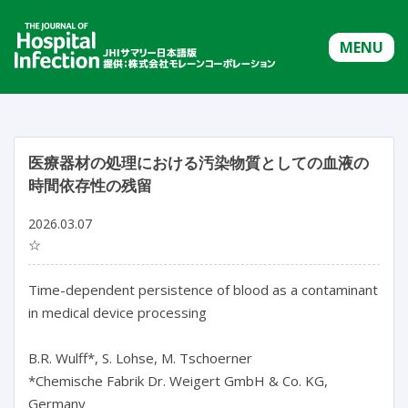
MENU
医療器材の処理における汚染物質としての血液の
時間依存性の残留
2026.03.07
☆
Time-dependent persistence of blood as a contaminant 
in medical device processing

B.R. Wulff*, S. Lohse, M. Tschoerner

*Chemische Fabrik Dr. Weigert GmbH & Co. KG, 
Germany
