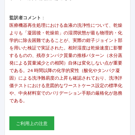
監訳者コメント
：
医療機器再生処理における血液の洗浄性について、乾燥
よりも「凝固後・乾燥前」の湿潤状態が最も物理的・化
学的に除去困難であることが、実際の鉗子ジョイント部
を用いた検証で実証された。相対湿度は乾燥速度に影響
するものの、残存タンパク質量の推移パターン（水分蒸
発による質量減少との相関）自体は変化しない点が重要
である。24 時間以降の化学的変性（酸化やタンパク凝
固）による洗浄難易度の上昇も確認されており、洗浄評
価テストにおける意図的なワーストケース設定の標準化
や、中央材料室でのバリデーション手順の厳格化が急務
である。
ご利用上の注意