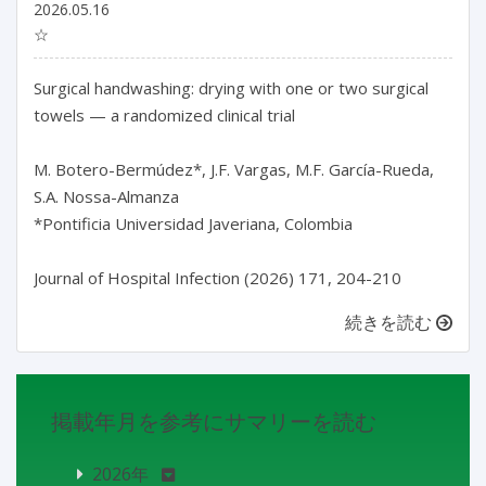
2026.05.16
☆
Surgical handwashing: drying with one or two surgical 
towels — a randomized clinical trial

M. Botero-Bermúdez*, J.F. Vargas, M.F. García-Rueda, 
S.A. Nossa-Almanza

*Pontificia Universidad Javeriana, Colombia

続きを読む
掲載年月を参考にサマリーを読む
2026年