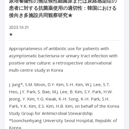
尿培養陽性の無症候性細菌尿または尿路感染症の
患者に対する抗菌薬使用の適切性：韓国における
後向き多施設共同観察研究★
2023.10.31
★
Appropriateness of antibiotic use for patients with 
asymptomatic bacteriuria or urinary tract infection with 
positive urine culture: a retrospective observational 
multi-centre study in Korea

J. Jung*, S.M. Moon, D.Y. Kim, S-H. Kim, W.J. Lee, S.T. 
Heo, J.Y. Park, S. Bae, M.J. Lee, B. Kim, S.Y. Park, H.W. 
Jeong, Y. Kim, Y.G. Kwak, K-H. Song, K-H. Park, S.H. 
Park, Y.K. Kim, E.S. Kim, H.B. Kim, on behalf of the Korea 
Study Group for Antimicrobial Stewardship

*Soonchunhyang University Seoul Hospital, Republic of 
Korea
