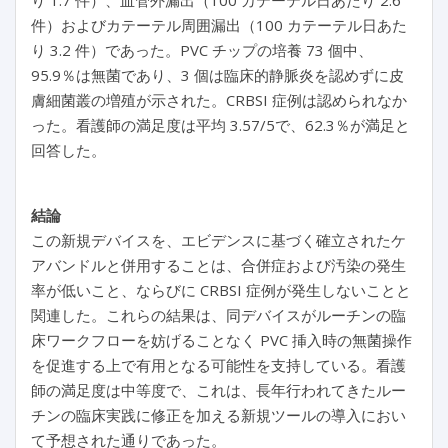
り 1.7 件）、血管外漏出（100 カテーテル日あたり 2.6
件）およびカテーテル周囲漏出（100 カテーテル日あた
り 3.2 件）であった。PVC チップの培養 73 個中、
95.9％は無菌であり、3 個は臨床的静脈炎を認めずに皮
膚細菌叢の増殖が示された。CRBSI 症例は認められなか
った。看護師の満足度は平均 3.57/5で、62.3％が満足と
回答した。
結論
この新規デバイスを、エビデンスに基づく確立されたケ
アバンドルと併用することは、合併症および汚染の発生
率が低いこと、ならびに CRBSI 症例が発生しないことと
関連した。これらの結果は、同デバイスがルーチンの臨
床ワークフローを妨げることなく PVC 挿入時の無菌操作
を促進する上で有用となる可能性を支持している。看護
師の満足度は中等度で、これは、長年行われてきたルー
チンの臨床実践に修正を加える新規ツールの導入におい
て予想された通りであった。