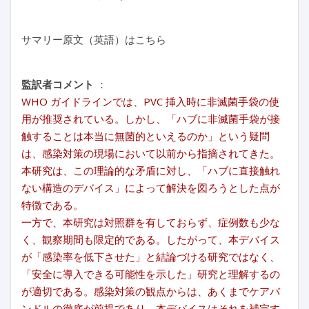
サマリー原文（英語）はこちら
監訳者コメント
：
WHO ガイドラインでは、PVC 挿入時に非滅菌手袋の使
用が推奨されている。しかし、「ハブに非滅菌手袋が接
触することは本当に無菌的といえるのか」という疑問
は、感染対策の現場において以前から指摘されてきた。
本研究は、この理論的な矛盾に対し、「ハブに直接触れ
ない構造のデバイス」によって解決を図ろうとした点が
特徴である。
一方で、本研究は対照群を有しておらず、症例数も少な
く、観察期間も限定的である。したがって、本デバイス
が「感染率を低下させた」と結論づける研究ではなく、
「安全に導入できる可能性を示した」研究と理解するの
が適切である。感染対策の観点からは、あくまでケアバ
ンドルの徹底が前提であり、本デバイスはそれを補完す