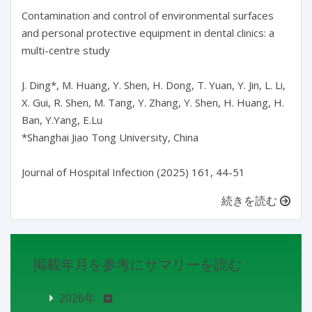
Contamination and control of environmental surfaces 
and personal protective equipment in dental clinics: a 
multi-centre study

J. Ding*, M. Huang, Y. Shen, H. Dong, T. Yuan, Y. Jin, L. Li, 
X. Gui, R. Shen, M. Tang, Y. Zhang, Y. Shen, H. Huang, H. 
Ban, Y.Yang, E.Lu

*Shanghai Jiao Tong University, China

続きを読む
掲載年月を参考にサマリーを読む
2026年