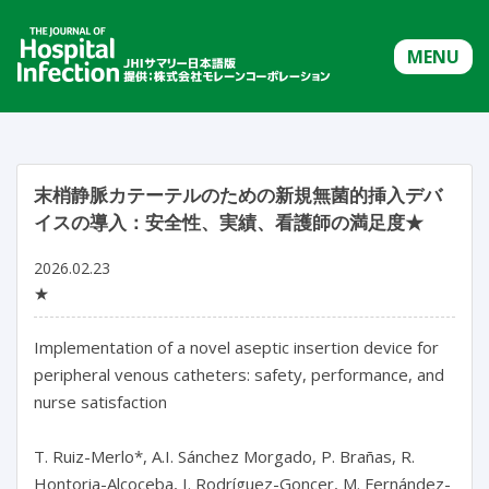
MENU
末梢静脈カテーテルのための新規無菌的挿入デバ
イスの導入：安全性、実績、看護師の満足度★
2026.02.23
★
Implementation of a novel aseptic insertion device for 
peripheral venous catheters: safety, performance, and 
nurse satisfaction

T. Ruiz-Merlo*, A.I. Sánchez Morgado, P. Brañas, R. 
Hontoria-Alcoceba, I. Rodríguez-Goncer, M. Fernández-