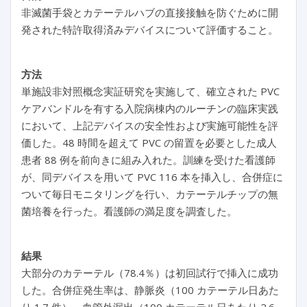
非滅菌手袋とカテーテルハブの直接接触を防ぐために開
発された特許取得済みデバイスについて評価すること。
方法
単施設非対照概念実証研究を実施して、確立された PVC
ケアバンドルを有する入院病棟内のルーチンの臨床実践
において、上記デバイスの安全性および実施可能性を評
価した。48 時間を超えて PVC の留置を必要とした成人
患者 88 例を前向きに組み入れた。訓練を受けた看護師
が、同デバイスを用いて PVC 116 本を挿入し、合併症に
ついて毎日モニタリングを行い、カテーテルチップの無
菌培養を行った。看護師の満足度を調査した。
結果
大部分のカテーテル（78.4％）は初回試行で挿入に成功
した。合併症発生率は、静脈炎（100 カテーテル日あた