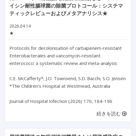
イシン耐性腸球菌の除菌プロトコール：システマ
ティックレビューおよびメタアナリシス★
2026.04.14
★
Protocols for decolonisation of carbapenem-resistant 
Enterobacterales and vancomycin-resistant 
enterococci: a systematic review and meta-analysis

C.E. McCafferty*, J.O. Townsend, S.D. Bacchi, S.O. Jensen

*The Children’s Hospital at Westmead, Australia

続きを読む