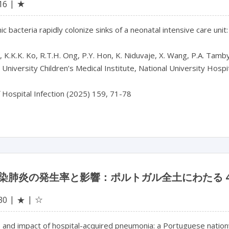
★
16
c bacteria rapidly colonize sinks of a neonatal intensive care unit:
, K.K.K. Ko, R.T.H. Ong, P.Y. Hon, K. Niduvaje, X. Wang, P.A. Tamby
 University Children’s Medical Institute, National University Hospit
染肺炎の発生率と影響：ポルトガル全土にわたる 4
☆
30
★
e and impact of hospital-acquired pneumonia: a Portuguese natio