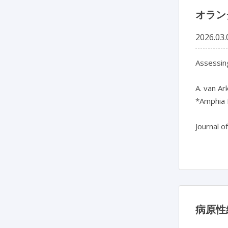
オラン
2026.03.
Assessin
A. van Ar
*Amphia 
Journal o
病原性