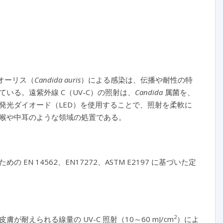
オーリス（
Candida auris
）による感染は、伝播や耐性の特
いる。遠紫外線 C（UV-C）の照射は、
Candida
属菌を、
発光ダイオード（LED）を使用することで、照射を柔軟に
喉や中耳のような領域の処置である。
EN 14562、EN17272、ASTM E2197 に基づいた定
2
耐えられる線量の UV-C 照射（10～60 mJ/cm
）によ