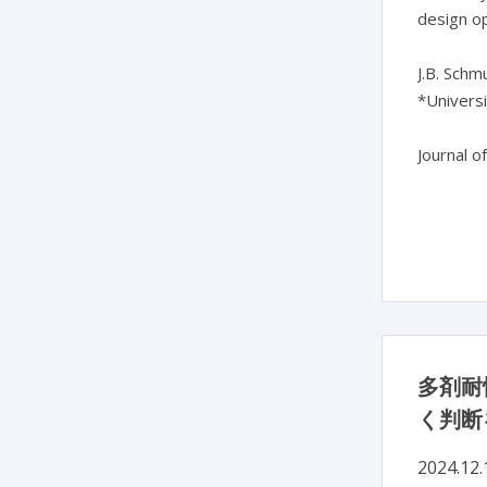
design op
J.B. Schm
*Universi
Journal o
多剤耐
く判断
2024.12.