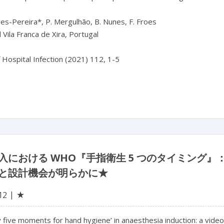
ves-Pereira*, P. Mergulhão, B. Nunes, F. Froes
 Vila Franca de Xira, Portugal
f Hospital Infection (2021) 112, 1-5
入における WHO『手指衛生 5 つのタイミング
と設計機会が明らかに★
★
12
ive moments for hand hygiene’ in anaesthesia induction: a video