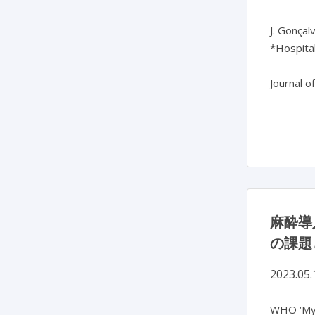
J. Gonçal
*Hospital
Journal o
麻酔導
の課題
2023.05.
WHO ‘My f