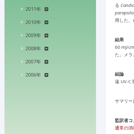
る
Candi
2011年
parapsilo
用した。
2010年
2009年
結果
60 mJ/c
2008年
た。メラ
2007年
結論
2006年
遠 UV
サマリー
監訳者コ
通常の消