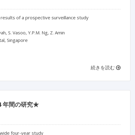
 results of a prospective surveillance study

ah, S. Vasoo, Y.P.M. Ng, Z. Amin

al, Singapore

続きを読む
 年間の研究★
nwide four-year study