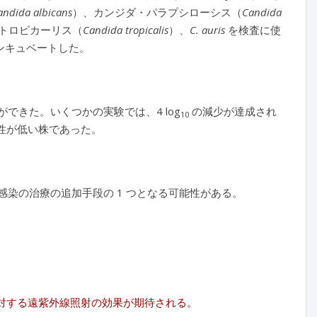
andida albicans
）、カンジダ・パラプシローシス（
Candida
トロピカーリス（
Candida tropicalis
）、
C. auris
を検査に使
インキュベートした。
できた。いくつかの実験では、4 log
の減少が達成され
10
感受性が低い株であった。
感染の治療の追加手段の 1 つとなる可能性がある。
対する遠紫外線照射の効果が期待される。