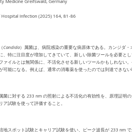
ity Medicine Greifswald, Germany

（
Candida
）属菌は、病院感染の重要な病原体である。カンジダ・
に、特に注目度が増加してきていて、新しい除菌ツールを必要として
ファイルとは無関係に、不活化させる新しいツールかもしれない。
が可能になる。例えば、通常の消毒薬を使ったのでは到達できない
属菌に対する 233 nm の照射による不活化の有効性を、原理証明のための 
リア試験を使って評価すること。
地スポット試験とキャリア試験を使い、ピーク波長が 233 nm で皮膚が