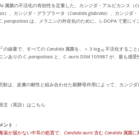
da
属菌の不活化の有効性を定量した。カンジダ・アルビカンス（
C
sis
）、カンジダ・グラブラータ（
Candida glabrata
）、カンジダ・
C. parapsilosis
は、メラニンの外在化のために、L-DOPA で更に
2
m
の線量で、すべての
Candida
属菌を、＞ 3 log
不活化することが
10
ニンありの
C. parapsilosis
と、
C. auris
DSM 105987 が、最も
-C 照射は、皮膚の耐性と組み合わせた殺酵母作用によって、カンジダ
原文（英語）はこちら
メント
：
毒薬が届かない中耳の処置で、
Candida auris
含む
Candida
属菌に