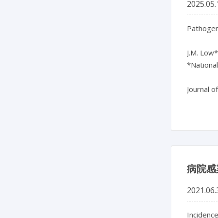
2025.05.
Pathogeni
J.M. Low*
*National
病院感
2021.06.
Incidenc