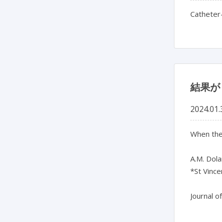
Catheter-
結果が
2024.01.
When the 
A.M. Dola
*St Vince
Journal o