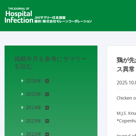
掲載年月を参考にサマリー
鶏が先
を読む
ス異常（
2026年
2025.10.
2025年
Chicken o
2024年
M.J.S. Kn
2023年
*Copenha
2022年
Journal o