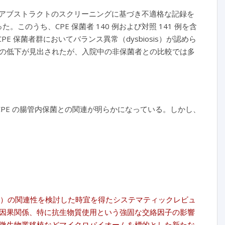
よびアブストラクトのスクリーニングに基づき不適格な記録を
のうち、CPE 保菌者 140 例および対照 141 例を含
 保菌者群においてバランス異常（dysbiosis）が認めら
様性の低下が見出されたが、入院中の非保菌者との比較では多
 CPE の腸管内保菌との関連が明らかになっている。しかし、
態）の関連性を検討した時宜を得たシステマティックレビュ
因果関係、特に抗生物質使用という強固な交絡因子の影響
微生物叢移植などマイクロバイオームを標的とした新たな