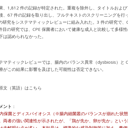
果、1,812 件の記録が特定された。重複を除外し、タイトルお
後、67 件の記録を取り出し、フルテキストのスクリーニングを行った。こ
件の研究をシステマティックレビューに組み入れた。3 件の研究で、CPE
 件目の研究では、CPE 保菌者において健康な成人と比較して多
下は認められなかった。
テマティックレビューでは、腸内のバランス異常（dysbiosis）と
療がこの結果に影響を及ぼした可能性は否定できない。
原文（英語）はこちら
メント
：
の腸内保菌とディスバイオシス（※腸内細菌叢のバランスが崩れた状
。両者の強い関連性が示されたが、「鶏が先か、卵が先か」という
は未解明な点が多い。本知見は、標準的な感染制御策に加え、糞便