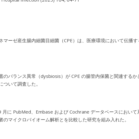
ネマーゼ産生腸内細菌目細菌（CPE）は、医療環境において伝播
叢のバランス異常（dysbiosis）が CPE の腸管内保菌と関連
について調査した。
年 9 月に PubMed、Embase および Cochrane データベ
者のマイクロバイオーム解析とを比較した研究を組み入れた。