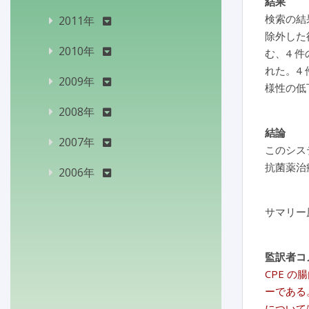
結果
検索の結
2011年
除外した
2010年
む、4 
れた。4
2009年
様性の低
2008年
結論
2007年
このシス
抗菌薬治
2006年
サマリー
監訳者コ
CPE 
ーである
について