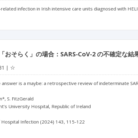
related infection in Irish intensive care units diagnosed with HELIC
「おそらく」の場合：SARS-CoV-2 の不確定
☆
31
answer is a maybe: a retrospective review of indeterminate SARS
n*, S. FitzGerald

nt’s University Hospital, Republic of Ireland

f Hospital Infection (2024) 143, 115-122
