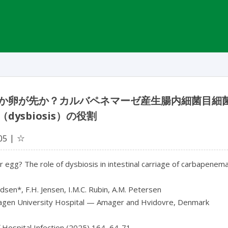
か卵が先か？カルバペネマーゼ産生腸内細菌目細
dysbiosis）の役割
☆
05
r egg? The role of dysbiosis in intestinal carriage of carbapene
udsen*, F.H. Jensen, I.M.C. Rubin, A.M. Petersen

gen University Hospital — Amager and Hvidovre, Denmark

f Hospital Infection (2025) 164, 64-71
