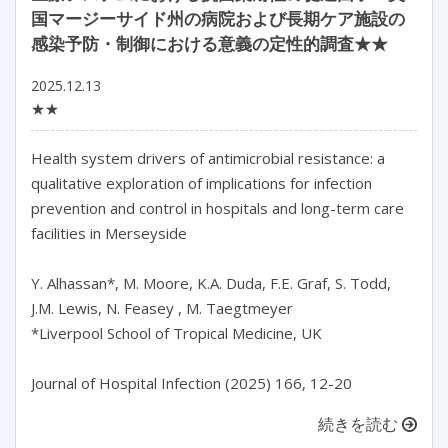
国マージーサイド州の病院および長期ケア施設の
感染予防・制御における意義の定性的調査★★
2025.12.13
★★
Health system drivers of antimicrobial resistance: a 
qualitative exploration of implications for infection 
prevention and control in hospitals and long-term care 
facilities in Merseyside

Y. Alhassan*, M. Moore, K.A. Duda, F.E. Graf, S. Todd, 
J.M. Lewis, N. Feasey , M. Taegtmeyer

*Liverpool School of Tropical Medicine, UK

Journal of Hospital Infection (2025) 166, 12-20
続きを読む