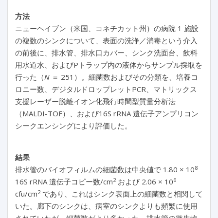
方法
ニューヘイブン（米国、コネチカット州）の病院 1 施設
の複数のシンクについて、表面の洗浄／消毒という介入
の前後に、排水管、排水口カバー、シンク洗面台、飲料
用水道水、およびPトラップ内の液体からサンプル採取を
行った（
N
＝ 251）。細菌数およびその分類を、培養コ
ロニー数、デジタルドロップレットPCR、マトリックス
支援レーザー脱離イオン化飛行時間型質量分析法
（MALDI-TOF）、および16S rRNA 遺伝子アンプリコン
シークエンシングにより評価した。
結果
8
排水管のバイオフィルムの細菌数は中央値で 1.80 × 10
2
6
16S rRNA 遺伝子コピー数/cm
および 2.06 × 10
2
cfu/cm
であり、これはシンク表面上の細菌数と相関して
いた。廊下のシンクは、病室のシンクよりも頻繁に使用