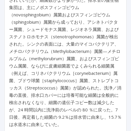
されていたが、細菌数がより多かった。排水管の微生物
集団は、主にノボスフィンゴビウム
（novosphingobium）属菌およびスフィンゴビウム
（sphingobium）属菌から成っており、アシネトバクタ
ー属菌、シュードモナス属菌、レジオネラ属菌、および
ステノトロホモナス（stenotrophomonas）属菌が検出
された。シンクの表面には、大量のマイコバクテリア、
メチロバクテリウム（Methylobacterium）属菌—メチロ
ルブルム（methylorubrum）属菌、およびスフィンゴビ
ウム属菌、ならびに皮膚細菌叢でよくみられる細菌属
（例えば、コリネバクテリウム［corynebacterium］属
菌、ブドウ球菌［staphylococcus］属菌、ストレプトコ
ッカス（Streptococcus）属菌）が認められた。洗浄／消
毒の直後、排水口カバーには培養可能な細菌は全般的に
検出されなくなり、細菌の遺伝子コピー数は減少した
が、24 時間以内に洗浄前のレベルの 80 ％に戻った。7
日後、再定着した細菌の 9.2％は排水管に由来し、15.7％
は水道水に由来していた。