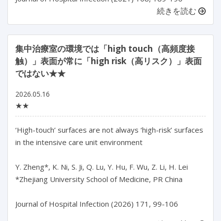
続きを読む
集中治療室の環境では「high touch（高頻度接
触）」表面が常に「high risk（高リスク）」表面
ではない★★
2026.05.16
★★
‘High-touch’ surfaces are not always ‘high-risk’ surfaces 
in the intensive care unit environment

Y. Zheng*, K. Ni, S. Ji, Q. Lu, Y. Hu, F. Wu, Z. Li, H. Lei

*Zhejiang University School of Medicine, PR China
