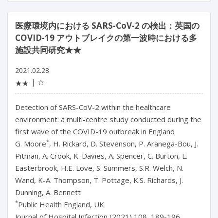
医療環境内における SARS-CoV-2 の検出：英国の
COVID-19 アウトブレイクの第一波時における多
施設共同研究★★
2021.02.28
☆
★★
Detection of SARS-CoV-2 within the healthcare
environment: a multi-centre study conducted during the
first wave of the COVID-19 outbreak in England
*
G. Moore
, H. Rickard, D. Stevenson, P. Aranega-Bou, J.
Pitman, A. Crook, K. Davies, A. Spencer, C. Burton, L.
Easterbrook, H.E. Love, S. Summers, S.R. Welch, N.
Wand, K-A. Thompson, T. Pottage, K.S. Richards, J.
Dunning, A. Bennett
*
Public Health England, UK
Journal of Hospital Infection (2021) 108, 189-196