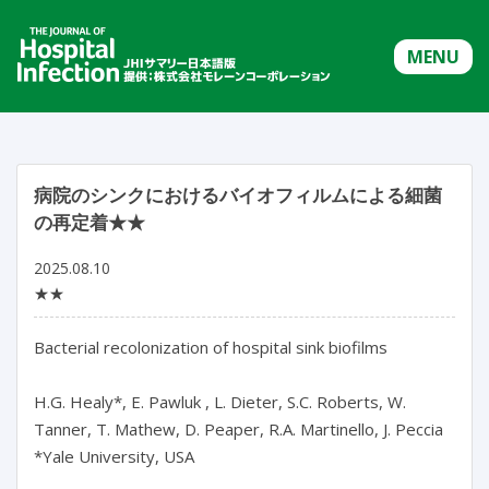
MENU
病院のシンクにおけるバイオフィルムによる細菌
の再定着★★
2025.08.10
★★
Bacterial recolonization of hospital sink biofilms

H.G. Healy*, E. Pawluk , L. Dieter, S.C. Roberts, W. 
Tanner, T. Mathew, D. Peaper, R.A. Martinello, J. Peccia

*Yale University, USA
