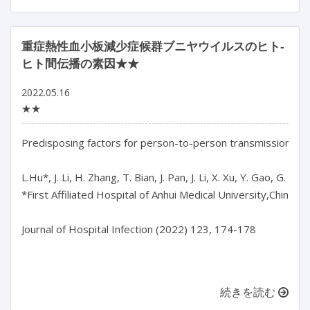
重症熱性血小板減少症候群ブニヤウイルスのヒト‐
ヒト間伝播の素因★★
2022.05.16
★★
Predisposing factors for person-to-person transmission of
L.Hu*, J. Li, H. Zhang, T. Bian, J. Pan, J. Li, X. Xu, Y. Gao, G. Chen, 
*First Affiliated Hospital of Anhui Medical University,China

Journal of Hospital Infection (2022) 123, 174-178

続きを読む