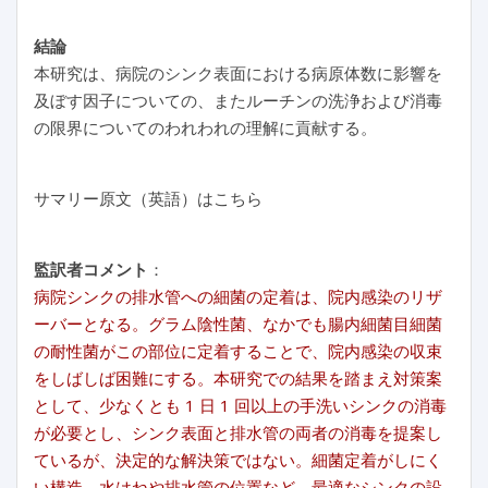
結論
本研究は、病院のシンク表面における病原体数に影響を
及ぼす因子についての、またルーチンの洗浄および消毒
の限界についてのわれわれの理解に貢献する。
サマリー原文（英語）はこちら
監訳者コメント
：
病院シンクの排水管への細菌の定着は、院内感染のリザ
ーバーとなる。グラム陰性菌、なかでも腸内細菌目細菌
の耐性菌がこの部位に定着することで、院内感染の収束
をしばしば困難にする。本研究での結果を踏まえ対策案
として、少なくとも 1 日 1 回以上の手洗いシンクの消毒
が必要とし、シンク表面と排水管の両者の消毒を提案し
ているが、決定的な解決策ではない。細菌定着がしにく
い構造、水はねや排水管の位置など、最適なシンクの設