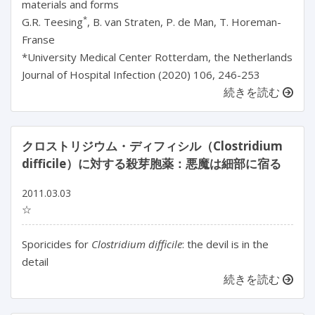
materials and forms
*
G.R. Teesing
, B. van Straten, P. de Man, T. Horeman-
Franse
*University Medical Center Rotterdam, the Netherlands
Journal of Hospital Infection (2020) 106, 246-253
続きを読む
クロストリジウム・ディフィシル（Clostridium
difficile）に対する殺芽胞薬：悪魔は細部に宿る
2011.03.03
☆
Sporicides for
Clostridium difficile
: the devil is in the
detail
続きを読む