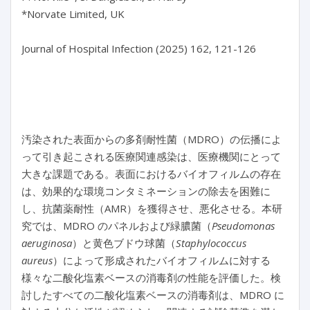
*Norvate Limited, UK

Journal of Hospital Infection (2025) 162, 121-126

汚染された表面からの多剤耐性菌（MDRO）の伝播によ
って引き起こされる医療関連感染は、医療機関にとって
大きな課題である。表面におけるバイオフィルムの存在
は、効果的な環境コンタミネーションの除去を困難に
し、抗菌薬耐性（AMR）を獲得させ、悪化させる。本研
究では、MDRO のパネルおよび緑膿菌（
Pseudomonas
aeruginosa
）と黄色ブドウ球菌（
Staphylococcus
aureus
）によって形成されたバイオフィルムに対する
様々な二酸化塩素ベースの消毒剤の性能を評価した。検
討したすべての二酸化塩素ベースの消毒剤は、MDRO に