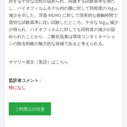
対する十分な活性が認められ、関連する試験基準を満た
し、バイオフィルムモデル内の菌に対して同程度の log
10
減少を示した。浮遊 MDRO に対して現実的な接触時間で
適切な試験基準に従い試験したところ、十分な log
減少
10
が得られ、バイオフィルムに対しても同程度の減少が認
められたことから、二酸化塩素は環境コンタミネーショ
ンの除去戦略の魅力的な候補であると考えられる。
サマリー原文（英語）はこちら
監訳者コメント
：
特になし
ご利用上の注意