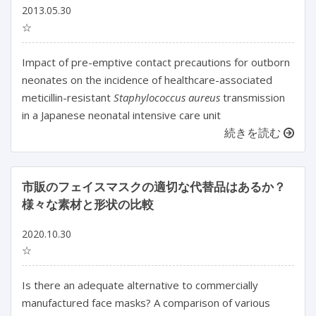
2013.05.30
☆
Impact of pre-emptive contact precautions for outborn
neonates on the incidence of healthcare-associated
meticillin-resistant
Staphylococcus aureus
transmission
in a Japanese neonatal intensive care unit
続きを読む
市販のフェイスマスクの適切な代替品はあるか？
様々な素材と形状の比較
2020.10.30
☆
Is there an adequate alternative to commercially
manufactured face masks? A comparison of various