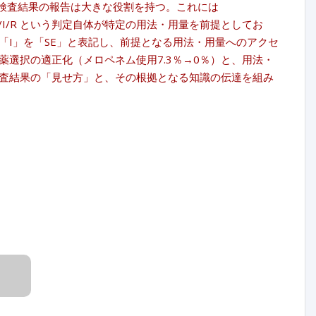
剤感受性検査結果の報告は大きな役割を持つ。これには
的には S/I/R という判定自体が特定の用法・用量を前提としてお
「I」を「SE」と表記し、前提となる用法・用量へのアクセ
選択の適正化（メロペネム使用7.3％→0％）と、用法・
。検査結果の「見せ方」と、その根拠となる知識の伝達を組み