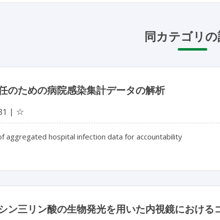
同カテゴリの
任のための病院感染集計データの解析
☆
31
of aggregated hospital infection data for accountability
シン三リン酸の生物発光を用いた内視鏡における