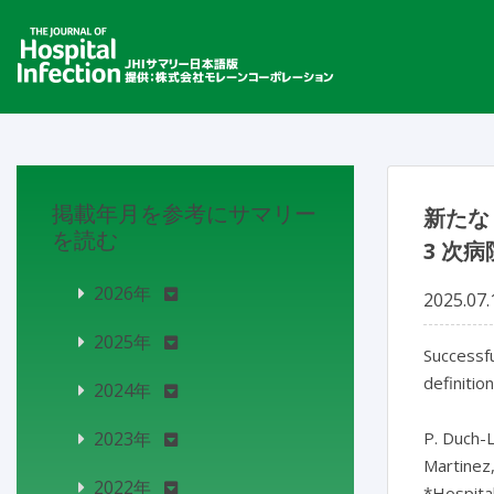
掲載年月を参考にサマリー
新たな
を読む
3 次
2026年
2025.07.
2025年
Successfu
definitio
2024年
2023年
P. Duch-L
Martinez,
2022年
*Hospital