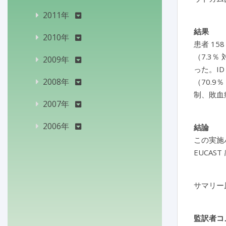
2011年
結果
2010年
患者 15
（7.3％ 
2009年
った。ID
2008年
（70.9％
制、敗血
2007年
2006年
結論
この実施
EUCA
サマリー
監訳者コ