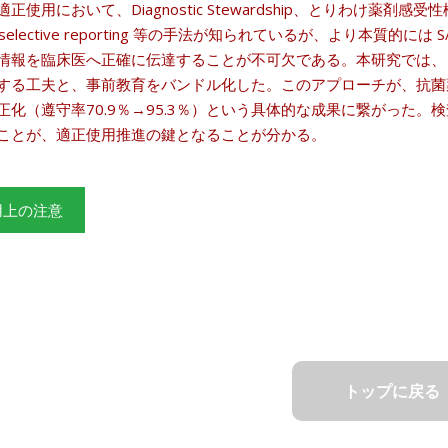
正使用において、Diagnostic Stewardship、とりわけ薬
de/selective reporting 等の手法が知られているが、より本質
情報を臨床医へ正確に伝達することが不可欠である。本研究では、
する工夫と、事前教育をバンドル化した。このアプローチが、抗菌薬
正化（遵守率70.9％→95.3％）という具体的な成果に繋がった
ことが、適正使用推進の鍵となることが分かる。
用上の注意
トップに戻る