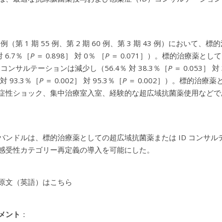
8 例（第 1 期 55 例、第 2 期 60 例、第 3 期 43 例）
対 6.7％［
P
＝ 0.898］ 対 0％ ［
P
＝ 0.071］）。標的治療薬と
 コンサルテーションは減少し（56.4％ 対 38.3％［
P
＝ 0.053］ 対
 対 93.3％［
P
＝ 0.002］ 対 95.3％［
P
＝ 0.002］）。標的治
症性ショック、集中治療室入室、経験的な超広域抗菌薬使用などで
バンドルは、標的治療薬としての超広域抗菌薬または ID コンサ
ST 感受性カテゴリー再定義の導入を可能にした。
原文（英語）はこちら
メント
：