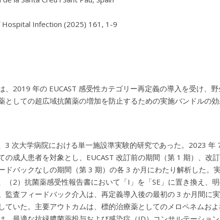
f Hospital Infection (2025) 161, 1-9

は、2019 年の EUCAST 感受性カテゴリー再定義の導入を受け、
薬としての超広域抗菌薬の増加を防止するための実施バンドルの効
3 次大学病院における単一施設準実験的研究であった。2023 年 7 
ての成人患者を対象とし、EUCAST 改訂前の期間（第 1 期）、
ードバックなしの期間（第 3 期）の各 3 か月にわたり解析した
、（2）抗菌薬感受性報告書において「I」を「SE」に置き換え、
。監査フィードバック介入は、再定義導入後の最初の 3 か月間に
していた。主要アウトカムは、標的治療薬としてのメロペネムおよ
は、最適な抗緑膿菌薬投与および感染症（ID）コンサルテーショ