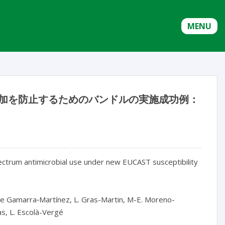
MENU
の増加を防止するためのバンドルの実施成功例：
ctrum antimicrobial use under new EUCAST susceptibility 
z de Gamarra‑Martínez, L. Gras-Martin, M-E. Moreno-
s, L. Escolà-Vergé
