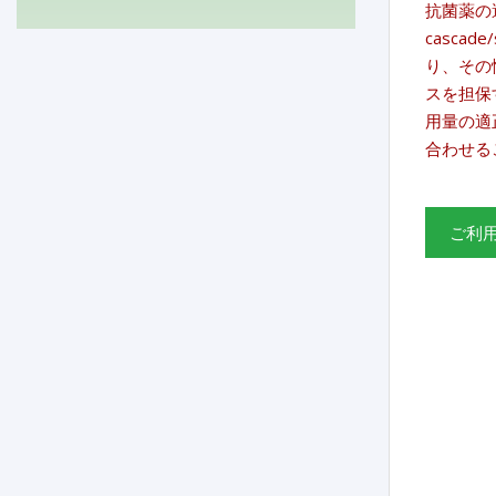
抗菌薬の適
casca
り、その
スを担保
用量の適
合わせる
ご利