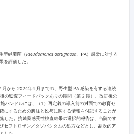
野生型緑膿菌（
Pseudomonas aeruginosa
、PA）感染に対する
果を評価した。
月から 2024年4 月までの、野生型 PA 感染を有する連続
改訂後の監査フィードバックありの期間（第 2 期）、改訂後の
。実施バンドルには、（1）再定義の導入前の対面での教育セ
明確にするための脚注と投与に関する情報を付記することが
実施した。抗菌薬感受性検査結果の選択的報告は、当院です
びセフトロザン／タゾバクタムの処方などとし、副次的ア
ンとした。