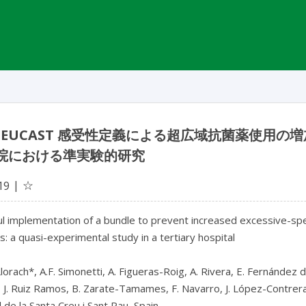
 EUCAST 感受性定義による超広域抗菌薬使用
病院における準実験的研究
☆
19
l implementation of a bundle to prevent increased excessive-spe
ns: a quasi-experimental study in a tertiary hospital

lorach*, A.F. Simonetti, A. Figueras-Roig, A. Rivera, E. Fernánde
 J. Ruiz Ramos, B. Zarate-Tamames, F. Navarro, J. López-Contrera
 de la Santa Creu i Sant Pau, Spain
