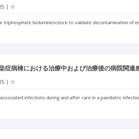
☆
25
e triphosphate bioluminescence to validate decontamination of 
染症病棟における治療中および治療後の病院関連
☆
25
associated infections during and after care in a paediatric infect