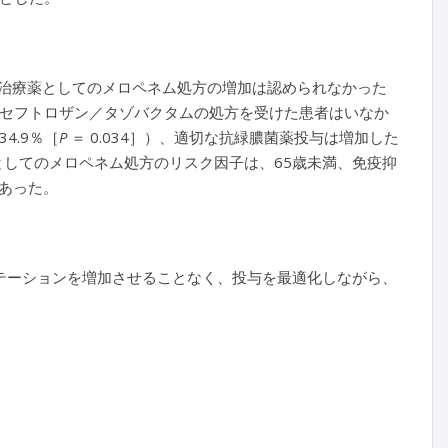
において、標的治療薬としてのメロペネム処方の増加は認められなかった
してセフトロザン／タゾバクタムの処方を受けた患者はいなか
 34.9％［
P
＝ 0.034］）、適切な抗緑膿菌薬投与は増加した
療薬としてのメロペネム処方のリスク因子は、65歳未満、免疫抑
あった。
ルテーションを増加させることなく、投与を最適化しながら、