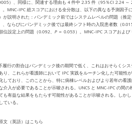
0005）、同様に、関連する理由も 4 件中 2.35 件（95％CI 2.24 ～ 2
46）。MNC-IPC 総スコアにおける全分散は、以下の異なる予測因子に
）が説明された：パンデミック前ではシステムレベルの問題（推定値 
023）、ならびにパンデミック後では最終シフト時の入院患者数（0.01
順位設定上の問題（0.092、
P
＝ 0.053）。MNC-IPC スコア
活動不履行の割合はパンデミック後の期間で低く、これはおそらくシ
あり、これらが看護師において IPC 実践をルーチン化した可能性
化しており、このことから、特に病棟レベルおよびより若年の看護
な介入が必要であることが示唆される。UNCS と MNC-IPC の
ても有益な結果をもたらす可能性があることが示唆される。しかし
している。
原文（英語）はこちら