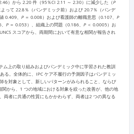
.46）から 2.20 件（95％CI 2.11 ～ 2.30）に減少した（
P
よって 22.8％（パンデミック前）および 20.7％（パンデ
0.409
、
P
＝ 0.008）および看護師の離職意思（0.107、
P
5、
P
＝ 0.053）、組織上の問題（0.186、
P
＜ 0.0005）お
および UNCS スコアから、両期間において有意な相関が報告され
ステム上の取り組みおよびパンデミック中に学習された教訓
がある。全体的に、IPC ケア不履行の予測因子はパンデミッ
師を対象として、新しいパターンがみられること、ならび
間の相関から、1 つの地域における対象を絞った改善が、他の地
、両者に共通の性質にもかかわらず、両者は2 つの異なる