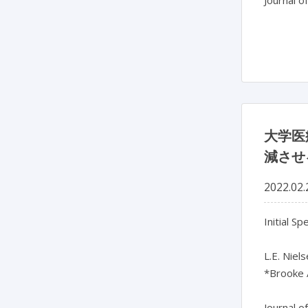
Journal o
大学医
減させ
2022.02.
Initial S
L.E. Niel
*Brooke 
Journal o