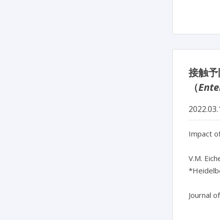
接触予
（
Ente
2022.03.
Impact o
V.M. Eich
*Heidelb