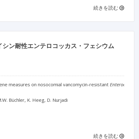
続きを読む
イシン耐性エンテロコッカス・フェシウム
giene measures on nosocomial vancomycin-resistant 
Enterococcus 
M.W. Büchler, K. Heeg, D. Nurjadi

続きを読む