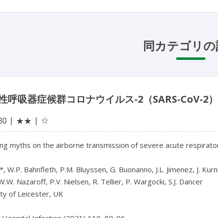
同カテゴリの
性呼吸器症候群コロナウイルス-2（SARS-CoV-
☆
30
★★
ing myths on the airborne transmission of severe acute respira
, W.P. Bahnfleth, P.M. Bluyssen, G. Buonanno, J.L. Jimenez, J. Kurnits
W.W. Nazaroff, P.V. Nielsen, R. Tellier, P. Wargocki, S.J. Dancer
ty of Leicester, UK