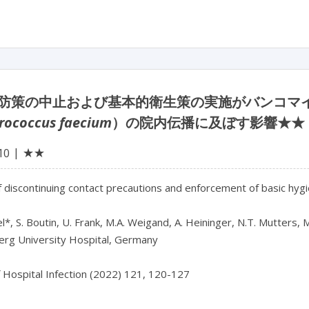
防策の中止および基本的衛生策の実施がバンコマ
rococcus faecium
）の院内伝播に及ぼす影響★★
★★
10
f discontinuing contact precautions and enforcement of basic hy
el*, S. Boutin, U. Frank, M.A. Weigand, A. Heininger, N.T. Mutters, 
erg University Hospital, Germany
