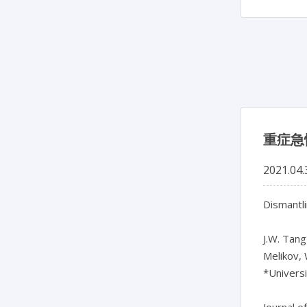
重症急
2021.04.
Dismantl
J.W. Tang*
Melikov, 
*Universi