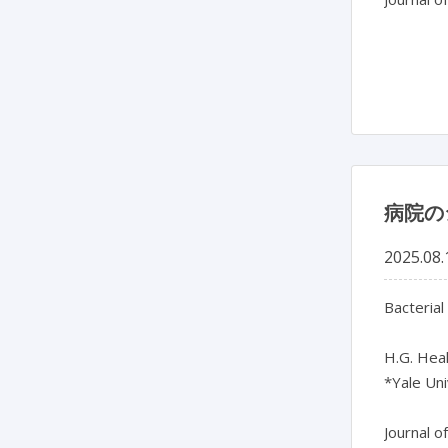
病院の
2025.08.
Bacterial 
H.G. Heal
*Yale Uni