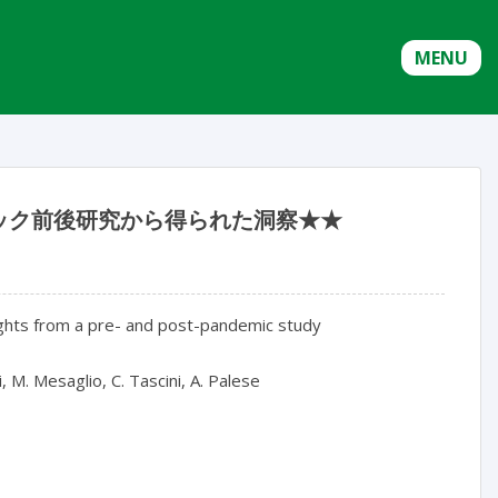
MENU
ック前後研究から得られた洞察★★
sights from a pre- and post-pandemic study

, M. Mesaglio, C. Tascini, A. Palese
