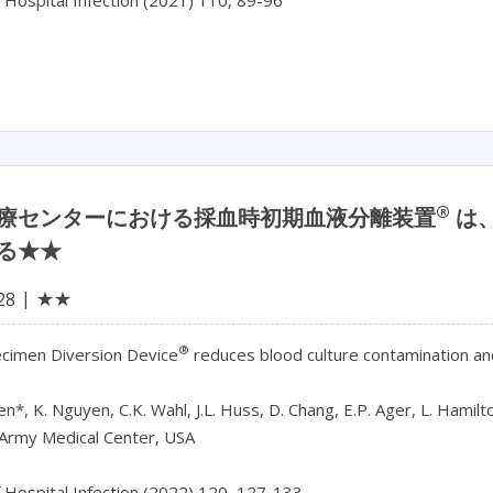
f Hospital Infection (2021) 110, 89-96
®
療センターにおける採血時初期血液分離装置
は
る★★
★★
28
®
pecimen Diversion Device
 reduces blood culture contamination an
sen*, K. Nguyen, C.K. Wahl, J.L. Huss, D. Chang, E.P. Ager, L. Hamilto
Army Medical Center, USA

f Hospital Infection (2022) 120, 127-133
