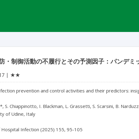
防・制御活動の不履行とその予測因子：パンデミ
★★
17
fection prevention and control activities and their predictors: in
, S. Chiappinotto, I. Blackman, L. Grassetti, S. Scarsini, B. Narduzzi
y of Udine, Italy

f Hospital Infection (2025) 155, 95-105
