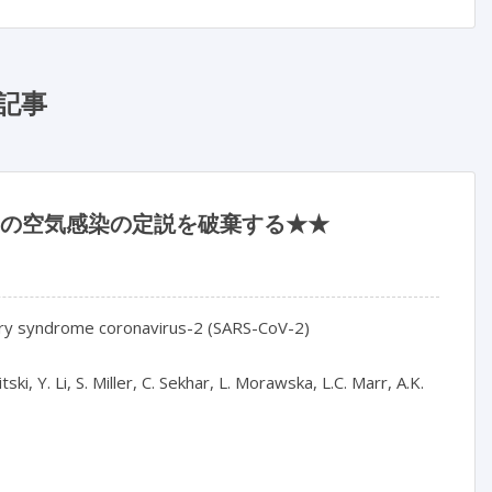
記事
2）の空気感染の定説を破棄する★★
tory syndrome coronavirus-2 (SARS-CoV-2)
ki, Y. Li, S. Miller, C. Sekhar, L. Morawska, L.C. Marr, A.K.