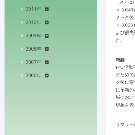
（
P
＜ 0.
2011年
＝ 0.0
ミック後
2010年
＝ 0.
よび優先
2009年
た。
2008年
結論
2007年
IPC 
のためで
2006年
ク後に変
に革新的
域におい
現象を表
サマリー