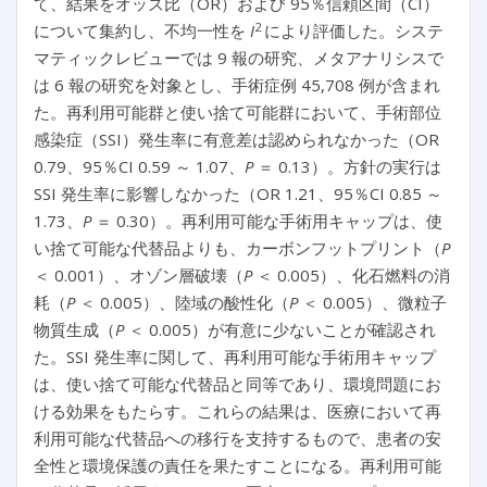
て、結果をオッズ比（OR）および 95％信頼区間（CI）
2
について集約し、不均一性を
I
により評価した。システ
マティックレビューでは 9 報の研究、メタアナリシスで
は 6 報の研究を対象とし、手術症例 45,708 例が含まれ
た。再利用可能群と使い捨て可能群において、手術部位
感染症（SSI）発生率に有意差は認められなかった（OR
0.79、95％CI 0.59 ～ 1.07、
P
＝ 0.13）。方針の実行は
SSI 発生率に影響しなかった（OR 1.21、95％CI 0.85 ～
1.73、
P
＝ 0.30）。再利用可能な手術用キャップは、使
い捨て可能な代替品よりも、カーボンフットプリント（
P
＜ 0.001）、オゾン層破壊（
P
＜ 0.005）、化石燃料の消
耗（
P
＜ 0.005）、陸域の酸性化（
P
＜ 0.005）、微粒子
物質生成（
P
＜ 0.005）が有意に少ないことが確認され
た。SSI 発生率に関して、再利用可能な手術用キャップ
は、使い捨て可能な代替品と同等であり、環境問題にお
ける効果をもたらす。これらの結果は、医療において再
利用可能な代替品への移行を支持するもので、患者の安
全性と環境保護の責任を果たすことになる。再利用可能