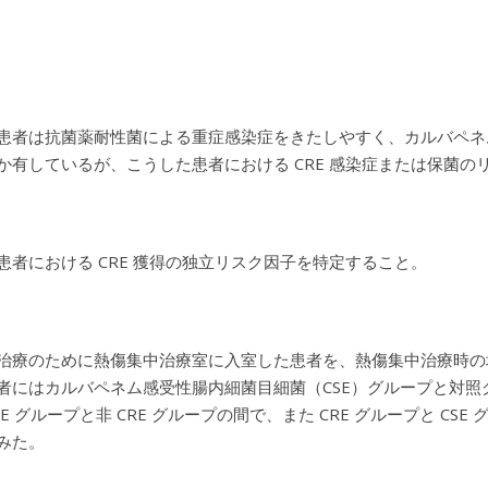
患者は抗菌薬耐性菌による重症感染症をきたしやすく、カルバペネ
か有しているが、こうした患者における CRE 感染症または保菌
患者における CRE 獲得の独立リスク因子を特定すること。
治療のために熱傷集中治療室に入室した患者を、熱傷集中治療時の培養
者にはカルバペネム感受性腸内細菌目細菌（CSE）グループと対
E グループと非 CRE グループの間で、また CRE グループと CS
みた。