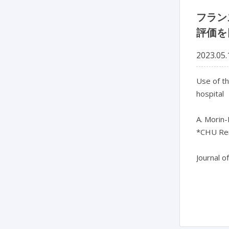
フラン
評価を
2023.05.
Use of th
hospital

A. Morin-
*CHU Ren
Journal o