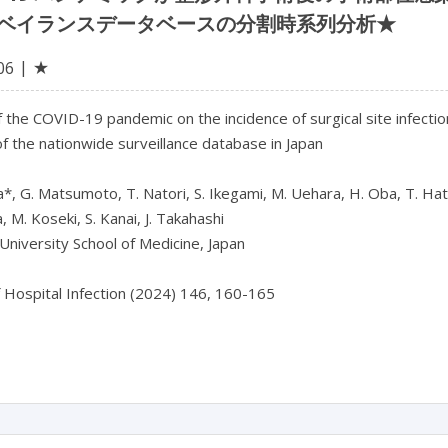
ベイランスデータベースの分割時系列分析★
★
06
 the COVID-19 pandemic on the incidence of surgical site infectio
of the nationwide surveillance database in Japan

*, G. Matsumoto, T. Natori, S. Ikegami, M. Uehara, H. Oba, T. Hat
 M. Koseki, S. Kanai, J. Takahashi

University School of Medicine, Japan

f Hospital Infection (2024) 146, 160-165
