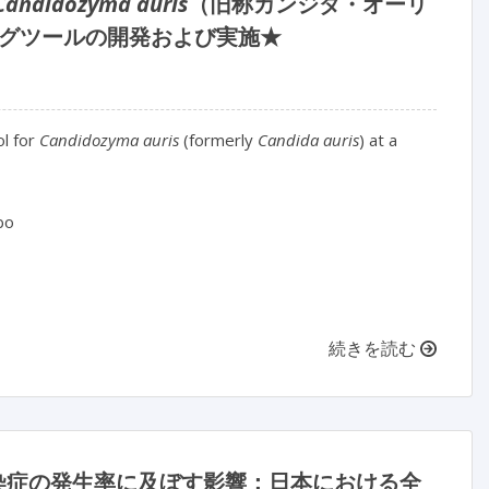
Candidozyma auris
（旧称カンジダ・オーリ
グツールの開発および実施★
l for 
Candidozyma auris
 (formerly 
Candida auris
) at a 
bo

続きを読む
位感染症の発生率に及ぼす影響：日本における全