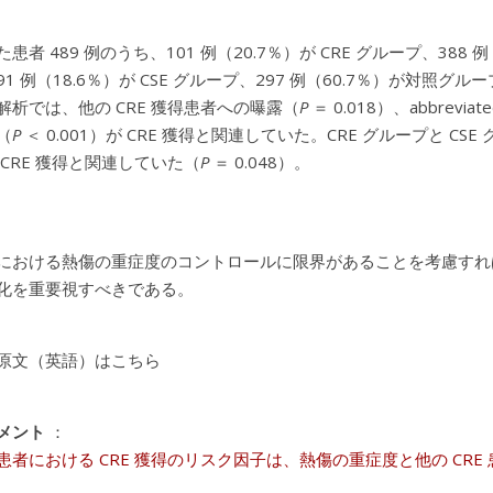
患者 489 例のうち、101 例（20.7％）が CRE グループ、388 
1 例（18.6％）が CSE グループ、297 例（60.7％）が対照グ
解析では、他の CRE 獲得患者への曝露（
P
＝ 0.018）、abbreviate
（
P
＜ 0.001）が CRE 獲得と関連していた。CRE グループと C
 CRE 獲得と関連していた（
P
＝ 0.048）。
における熱傷の重症度のコントロールに限界があることを考慮すれば
化を重要視すべきである。
原文（英語）はこちら
メント
：
患者における CRE 獲得のリスク因子は、熱傷の重症度と他の CRE