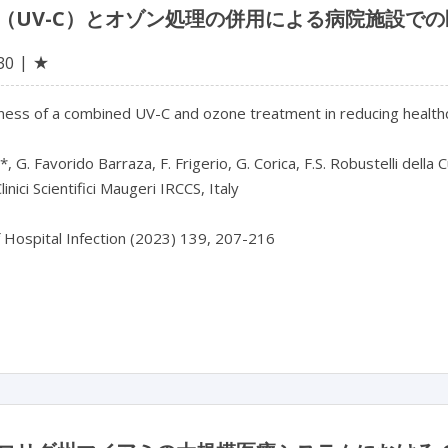
（UV-C）とオゾン処理の併用による病院施設で
★
30
ness of a combined UV-C and ozone treatment in reducing healthcare
*, G. Favorido Barraza, F. Frigerio, G. Corica, F.S. Robustelli della C
Clinici Scientifici Maugeri IRCCS, Italy

f Hospital Infection (2023) 139, 207-216
