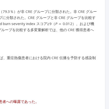
例（79.3％）が非 CRE グループに分類された。非 CRE グルー
ループに分類された。CRE グループと非 CRE グループを比較す
d burn severity index スコア≧9（
P
＝ 0.012）、および機
SE グループを比較する多変量解析では、他の CRE 獲得患者へ
、重症熱傷患者における院内 CRE 伝播を予防する感染制
 患者への曝露であった。