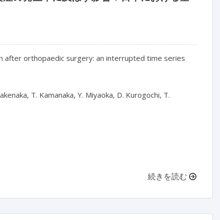
n after orthopaedic surgery: an interrupted time series 
akenaka, T. Kamanaka, Y. Miyaoka, D. Kurogochi, T. 
続きを読む