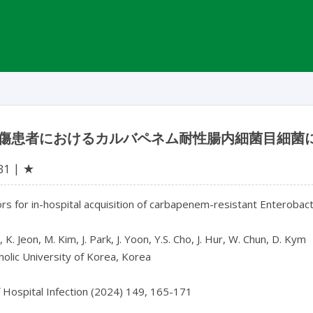
傷患者におけるカルバペネム耐性腸内細菌目細菌
★
31
ors for in-hospital acquisition of carbapenem-resistant Enterobact
 K. Jeon, M. Kim, J. Park, J. Yoon, Y.S. Cho, J. Hur, W. Chun, D. Kym

olic University of Korea, Korea

f Hospital Infection (2024) 149, 165-171
