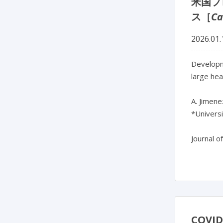
米国フ
ス［
Ca
2026.01.
Developm
large hea
A. Jimene
*Universi
Journal o
COV