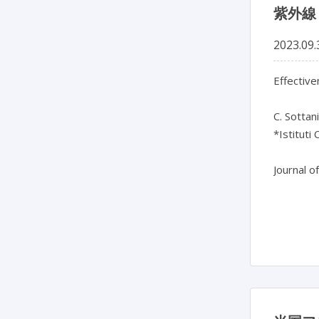
紫外線
2023.09.
Effective
C. Sottani
*Istituti 
Journal o