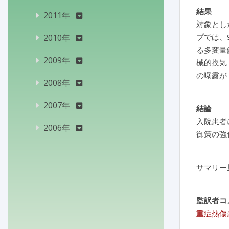
結果
2011年
対象とした
プでは、9
2010年
る多変量
2009年
械的換気
の曝露が
2008年
2007年
結論
入院患者
2006年
御策の強
サマリー
監訳者コ
重症熱傷