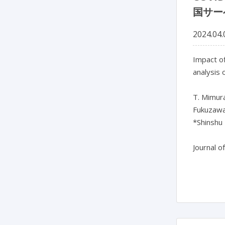
国サー
2024.04.
Impact of
analysis 
T. Mimura
Fukuzawa,
*Shinshu 
Journal o