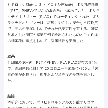
ヒドロキシ酪酸-コ-3-ヒドロキシ吉草酸)／ポリ乳酸繊維
（PET／PHBV／PLA）の混合糸から成っており、ポリラ
クチドオリゴマー（PLAO）でコーティングされた。ポリ
ラクチドオリゴマーは、環境にやさしく安全な抗菌物質
で、高温の洗濯において優れた熱安定性を有する。研究
対象とした病院の感染症例で検出されたものとごく近縁
の細菌種に重点をおいて、臨床試験を実施した。
結果
7 日間の使用後、PET／PHBV／PLA-PLAO製布の 94％
2
で、総細菌数に対して 20 コロニー形成単位/100 cm
未
満の値が保持され、衛生および清浄度の基準を満たし
た。
結論
本研究において、ポリヒドロキシアルカン酸オリゴマー