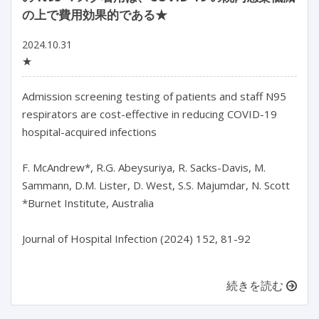
の上で費用効果的である★
2024.10.31
★
Admission screening testing of patients and staff N95 
respirators are cost-effective in reducing COVID-19 
hospital-acquired infections

F. McAndrew*, R.G. Abeysuriya, R. Sacks-Davis, M. 
Sammann, D.M. Lister, D. West, S.S. Majumdar, N. Scott

*Burnet Institute, Australia

Journal of Hospital Infection (2024) 152, 81-92

続きを読む