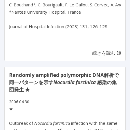
C. Bouchand*, C. Bourigault, F. Le Gallou, S. Corvec, A. Andréo,
*Nantes University Hospital, France

Journal of Hospital Infection (2023) 131, 126-128

続きを読む
Randomly amplified polymorphic DNA解析で
同一パターンを示す
Nocardia farcinica
感染の集
団発生 ★
2006.04.30
★
Outbreak of
Nocardia farcinica
infection with the same