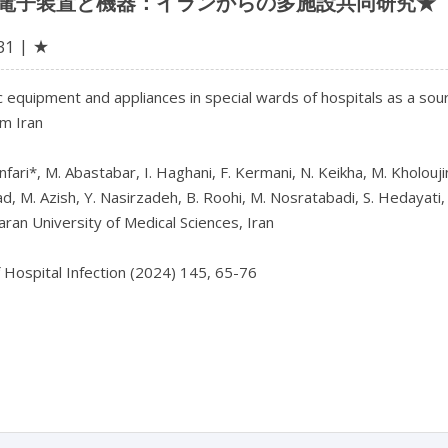
電子装置と機器：イランからの多施設共同研究★
★
31
c equipment and appliances in special wards of hospitals as a sour
m Iran

fari*, M. Abastabar, I. Haghani, F. Kermani, N. Keikha, M. Kholoujini
ad, M. Azish, Y. Nasirzadeh, B. Roohi, M. Nosratabadi, S. Hedayati, 
an University of Medical Sciences, Iran

f Hospital Infection (2024) 145, 65-76
