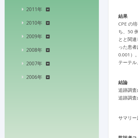
2011年
結果
2010年
CPE の
ち、50 
2009年
とと関連
った患者は
2008年
0.00
テーテル
2007年
2006年
結論
追跡調査
追跡調査
サマリー
監訳者コ