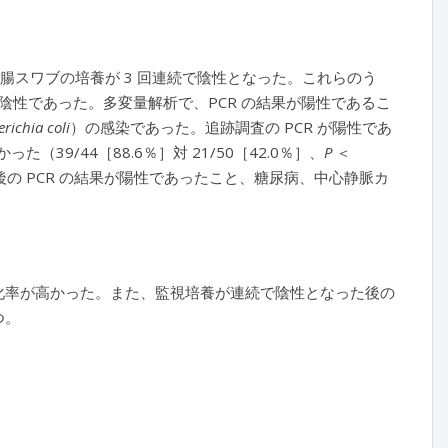
で、直腸スワブの培養が 3 回連続で陰性となった。これらのう
％）は、陰性であった。多変量解析で、PCR の結果が陽性であるこ
richia coli
）の感染であった。追跡調査の PCR が陽性であ
9/44［88.6％］対 21/50［42.0％］、
P
＜
後の PCR の結果が陽性であったこと、糖尿病、中心静脈カ
転化率が高かった。また、監視培養が連続で陰性となった後の
つ。