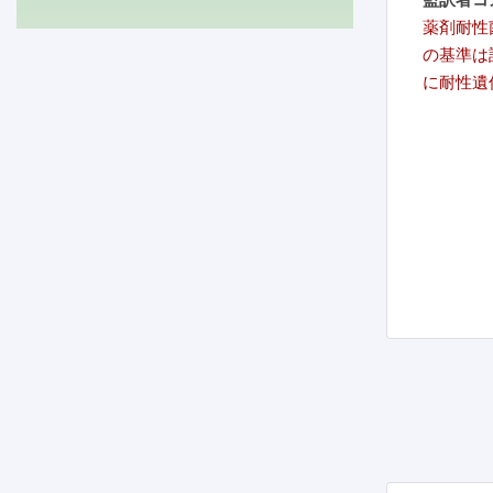
薬剤耐性
の基準は
に耐性遺