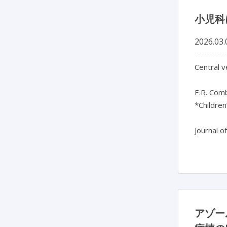
小児科
2026.03.
Central v
E.R. Comb
*Children
Journal o
アゾー