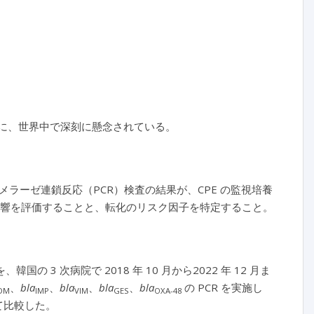
めに、世界中で深刻に懸念されている。
ラーゼ連鎖反応（PCR）検査の結果が、CPE の監視培養
響を評価することと、転化のリスク因子を特定すること。
国の 3 次病院で 2018 年 10 月から2022 年 12 月ま
、
bla
、
bla
、
bla
、
bla
の PCR を実施し
DM
IMP
VIM
GES
OXA-48
て比較した。