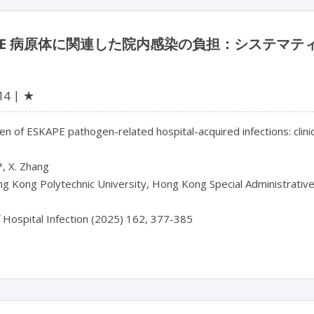
APE 病原体に関連した院内感染の負担：システマ
★
14
n of ESKAPE pathogen-related hospital-acquired infections: clinic
, X. Zhang

g Kong Polytechnic University, Hong Kong Special Administrative