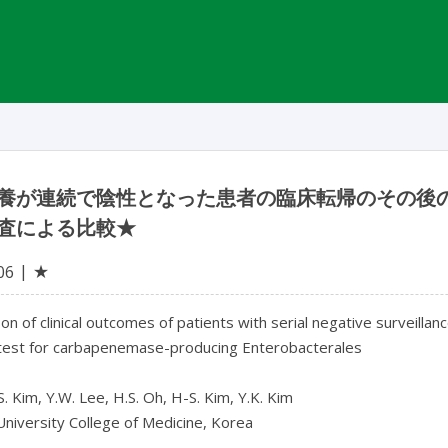
養が連続で陰性となった患者の臨床転帰のその後
検査による比較★
★
06
n of clinical outcomes of patients with serial negative surveilla
 test for carbapenemase-producing Enterobacterales

S. Kim, Y.W. Lee, H.S. Oh, H-S. Kim, Y.K. Kim

niversity College of Medicine, Korea
