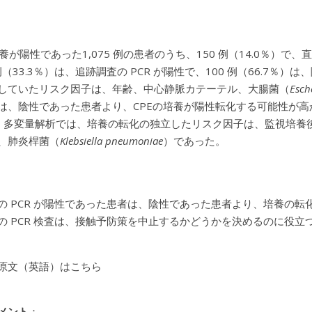
培養が陽性であった1,075 例の患者のうち、150 例（14.0％）
例（33.3％）は、追跡調査の PCR が陽性で、100 例（66.7
していたリスク因子は、年齢、中心静脈カテーテル、大腸菌（
Esche
、陰性であった患者より、CPEの培養が陽性転化する可能性が高かった（3
1）。多変量解析では、培養の転化の独立したリスク因子は、監視培養
、肺炎桿菌（
Klebsiella pneumoniae
）であった。
の PCR が陽性であった患者は、陰性であった患者より、培養の
の PCR 検査は、接触予防策を中止するかどうかを決めるのに役立
原文（英語）はこちら
メント
：