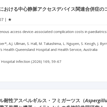
における中心静脈アクセスデバイス関連合併症の
★
07
enous access device-associated complication costs in paediatrics:
er*, A.J. Ullman, S. Hall, M. Takashima, L. Nguyen, S. Keogh, J. Byrn
’s Health Queensland Hospital and Health Service, Australia

f Hospital Infection (2026) 169, 59-67
ル耐性アスペルギルス・フミガーツス（
Aspergill