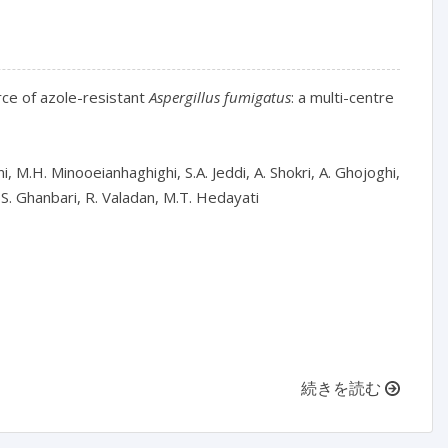
ce of azole-resistant 
Aspergillus fumigatus
: a multi-centre 
, M.H. Minooeianhaghighi, S.A. Jeddi, A. Shokri, A. Ghojoghi, 
S. Ghanbari, R. Valadan, M.T. Hedayati

続きを読む