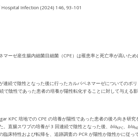
f Hospital Infection (2024) 146, 93-101

ネマーゼ産生腸内細菌目細菌（CPE）は罹患率と死亡率が高いた
が連続で陰性となった後に行ったカルバペネマーゼについてのポリメ
続で陰性であった患者の培養が陽性転化することに対して与える影
agar KPC 培地での CPE の培養が陽性であった患者の後ろ向き研究を、韓
た。直腸スワブの培養が 3 回連続で陰性となった後、
bla
、
bla
KPC
N
の臨床特性および転帰を、追跡調査の PCR が陽性か陰性かに従っ