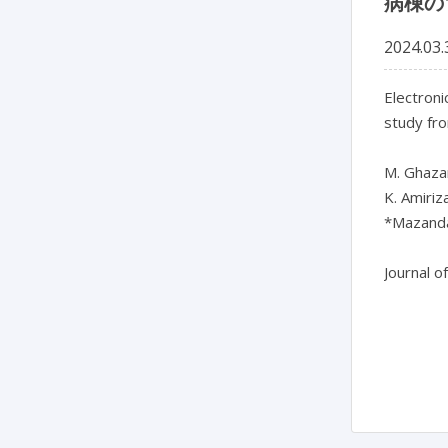
病棟の
2024.03.
Electroni
study fro
M. Ghazan
K. Amiriz
*Mazandar
Journal o