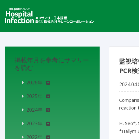
掲載年月を参考にサマリー
監視培
を読む
PCR
2026年
2024.04.
2025年
Compariso
reaction
2024年
2023年
H. Seo*, 
*Hallym U
2022年