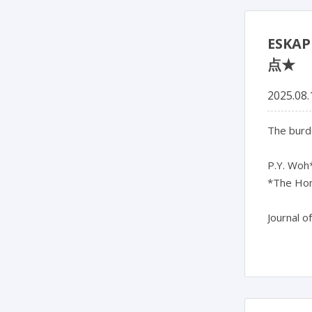
ESK
点★
2025.08.
The burde
P.Y. Woh*
*The Hon