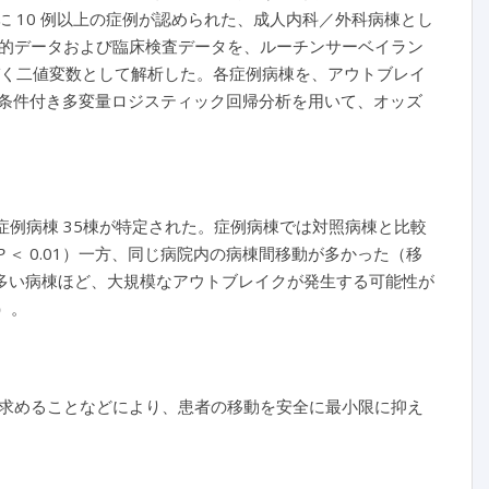
の期間内に 10 例以上の症例が認められた、成人内科／外科病棟とし
計学的データおよび臨床検査データを、ルーチンサーベイラン
づく二値変数として解析した。各症例病棟を、アウトブレイ
よび条件付き多変量ロジスティック回帰分析を用いて、オッズ
から、症例病棟 35棟が特定された。症例病棟では対照病棟と比較
P
＜ 0.01）一方、同じ病院内の病棟間移動が多かった（移
件数が多い病棟ほど、大規模なアウトブレイクが発生する可能性が
3）。
求めることなどにより、患者の移動を安全に最小限に抑え