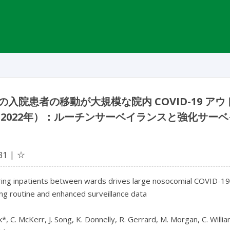
の入院患者の移動が大規模な院内 COVID-19 ア
 2022年）：ルーチンサーベイランスと強化サー
☆
31
ring inpatients between wards drives large nosocomial COVID-19
ng routine and enhanced surveillance data

k*, C. McKerr, J. Song, K. Donnelly, R. Gerrard, M. Morgan, C. Willia