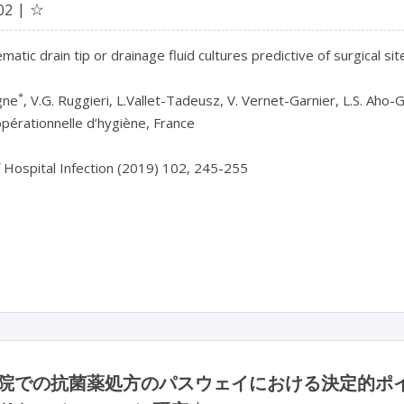
☆
02
matic drain tip or drainage fluid cultures predictive of surgical site
*
gne
pérationnelle d’hygiène, France

f Hospital Infection (2019) 102, 245-255

院での抗菌薬処方のパスウェイにおける決定的ポイント：An