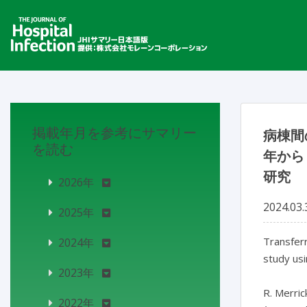
掲載年月を参考にサマリー
病棟間
を読む
年から
研究
2026年
2024.03.
2025年
Transfer
2024年
study usi
2023年
R. Merric
2022年