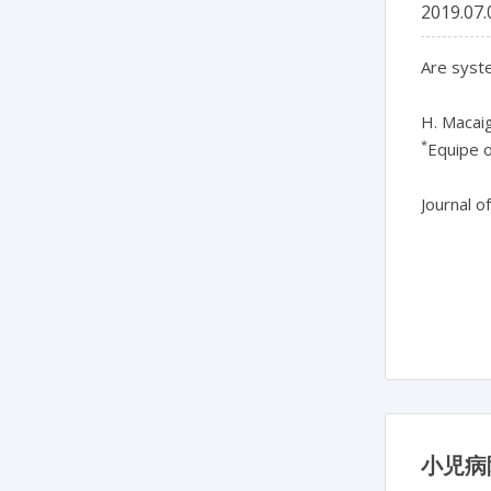
2019.07.
Are syste
H. Macai
*
Equipe o
Journal o
小児病