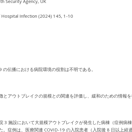
th Security Agency, UK

f Hospital Infection (2024) 145, 1-10

D-19 の伝播における病院環境の役割は不明である。
徴とアウトブレイクの規模との関連を評価し、緩和のための情報を
院 3 施設において大規模アウトブレイクが発生した病棟（症例病
た。症例は、医療関連 COVID-19 の入院患者（入院後 8 日