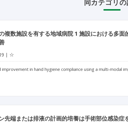
同カテゴリの
の複数施設を有する地域病院 1 施設における多
善
☆
19
d improvement in hand hygiene compliance using a multi-modal i
ン先端または排液の計画的培養は手術部位感染症