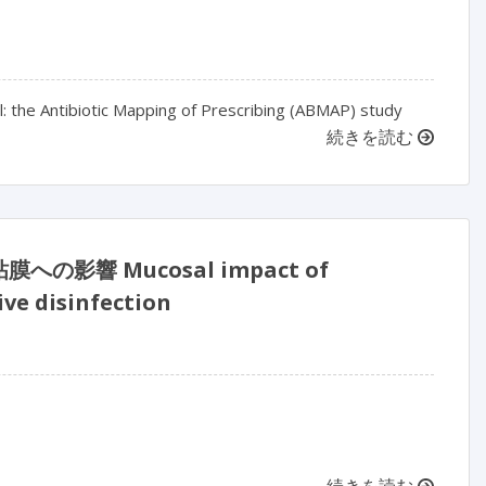
ital: the Antibiotic Mapping of Prescribing (ABMAP) study
続きを読む
響 Mucosal impact of
ive disinfection