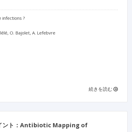
 infections ?

続きを読む
tibiotic Mapping of