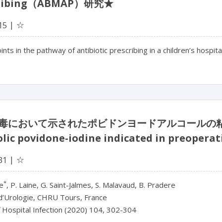
cribing（ABMAP）研究★
☆
15
points in the pathway of antibiotic prescribing in a children’s hosp
毒において示されたポビドンヨードアルコールの粘膜への影
lic povidone-iodine indicated in preoperat
☆
31
*
e
, P. Laine, G. Saint-Jalmes, S. Malavaud, B. Pradere
d’Urologie, CHRU Tours, France
f Hospital Infection (2020) 104, 302-304