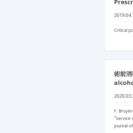
Pres
2019.04.
Critical 
術前消
alcoho
2020.03.
F. Bruyèr
*
Service 
Journal o