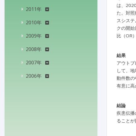
は、202
2011年
た。対照
スシステ
2010年
クの開始
2009年
比（OR
2008年
結果
2007年
アウトブ
して、地
2006年
動件数の中
有意に高かっ
結論
疾患伝播
ることが