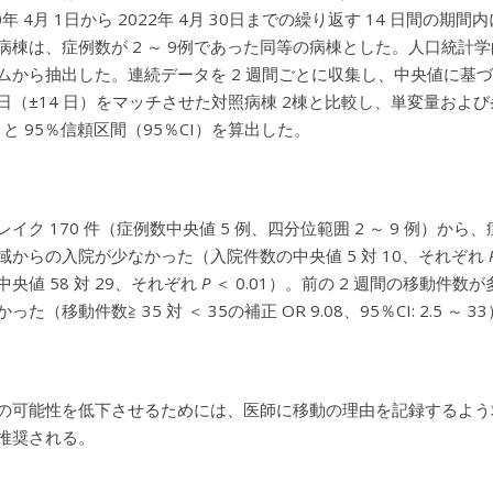
0年 4月 1日から 2022年 4月 30日までの繰り返す 14 日間
病棟は、症例数が 2 ～ 9例であった同等の病棟とした。人口統
ムから抽出した。連続データを 2 週間ごとに収集し、中央値に基
日（±14 日）をマッチさせた対照病棟 2棟と比較し、単変量お
）と 95％信頼区間（95％CI）を算出した。
レイク 170 件（症例数中央値 5 例、四分位範囲 2 ～ 9 例）
域からの入院が少なかった（入院件数の中央値 5 対 10、それぞれ
央値 58 対 29、それぞれ
P
＜ 0.01）。前の 2 週間の移動
た（移動件数≧ 35 対 ＜ 35の補正 OR 9.08、95％CI: 2.5 ～ 3
の可能性を低下させるためには、医師に移動の理由を記録するよう
推奨される。