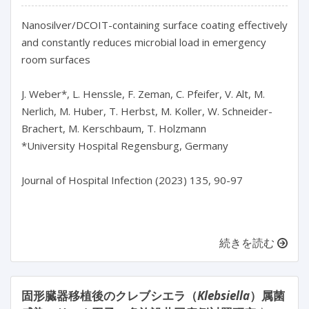
Nanosilver/DCOIT-containing surface coating effectively 
and constantly reduces microbial load in emergency 
room surfaces

J. Weber*, L. Henssle, F. Zeman, C. Pfeifer, V. Alt, M. 
Nerlich, M. Huber, T. Herbst, M. Koller, W. Schneider-
Brachert, M. Kerschbaum, T. Holzmann

*University Hospital Regensburg, Germany

Journal of Hospital Infection (2023) 135, 90-97

続きを読む
固形臓器移植後のクレブシエラ（
Klebsiella
）属菌