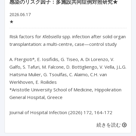
感染のリスク因子：多施設共同症例対照研究★
2026.06.17
★
Risk factors for 
Klebsiella
 spp. infection after solid organ 
transplantation: a multi-centre, case—control study

A. Ftergioti*, E. Iosifidis, G. Tiseo, A. Di Lorenzo, V. 
Galfo, S. Tafuri, M. Falcone, D. Bottigliengo, V. Vella, J.L.G. 
Haitsma Mulier, G. Tsoulfas, C. Alaimo, C.H. van 
Werkhoven, E. Roilides

*Aristotle University School of Medicine, Hippokration 
General Hospital, Greece

Journal of Hospital Infection (2026) 172, 164-172
続きを読む