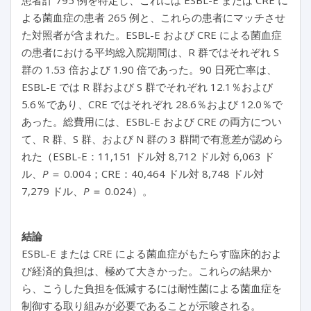
患者計 795 例を特定し、これには ESBL-E または CRE に
よる菌血症の患者 265 例と、これらの患者にマッチさせ
た対照者が含まれた。ESBL-E および CRE による菌血症
の患者における平均総入院期間は、R 群ではそれぞれ S
群の 1.53 倍および 1.90 倍であった。90 日死亡率は、
ESBL-E では R 群および S 群でそれぞれ 12.1％および
5.6％であり、CRE ではそれぞれ 28.6％および 12.0％で
あった。総費用には、ESBL-E および CRE の両方につい
て、R 群、S 群、および N 群の 3 群間で有意差が認めら
れた（ESBL-E：11,151 ドル対 8,712 ドル対 6,063
ド
ル、
P
＝
0.004；CRE：40,464 ドル対 8,748 ドル対
7,279 ドル、
P
＝ 0.024）。
結論
ESBL-E または CRE による菌血症がもたらす臨床的およ
び経済的負担は、極めて大きかった。これらの結果か
ら、こうした負担を低減するには耐性菌による菌血症を
制御する取り組みが必要であることが示唆される。