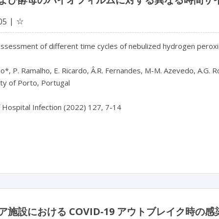
☆
05
assessment of different time cycles of nebulized hydrogen peroxid
o*, P. Ramalho, E. Ricardo, Â.R. Fernandes, M-M. Azevedo, A.G. R
ty of Porto, Portugal

f Hospital Infection (2022) 127, 7-14

ア施設における COVID-19 アウトブレイク時の