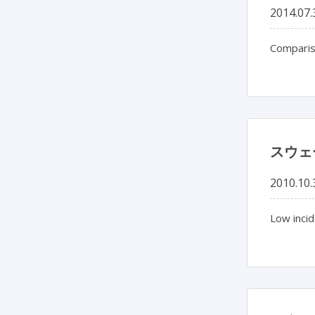
2014.07.
Comparis
スウェ
2010.10.
Low incid