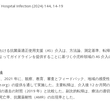
f Hospital Infection (2024) 144, 14-19

おける抗菌薬適正使用支援（AS）介入は、方法論、測定基準、転
よってガイドラインを提供することに基づく小児科領域の AS 介入
法
入は、2021 年に、観察、教育、審査とフィードバック、地域の感
tline.org）の提供を通して実施した。主要転帰は、介入後 12 か
月間の過去の対照（2019 年）と比較した。副次的転帰は、療法の適
死亡率、抗菌薬耐性（AMR）の出現率とした。