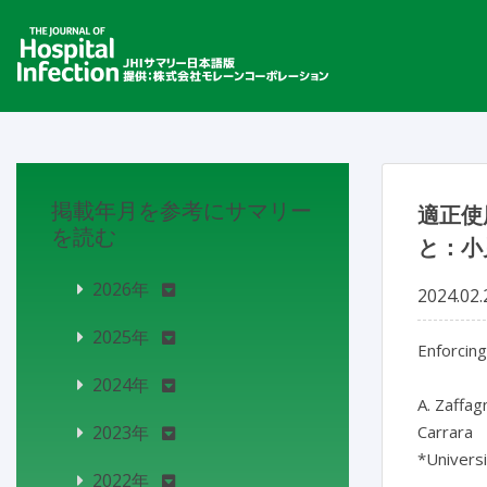
掲載年月を参考にサマリー
適正使
を読む
と：小
2026年
2024.02.
2025年
Enforcing
2024年
A. Zaffag
2023年
Carrara

*Universi
2022年