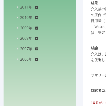
結果
2011年
介入後の
の症例で
2010年
日用量（－
「Wat
2009年
は、安定し
2008年
結論
2007年
介入は、
2006年
を促進し
サマリー
監訳者コ
10％が