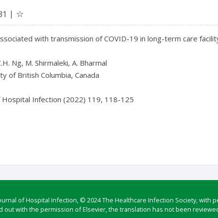
☆
31
ssociated with transmission of COVID-19 in long-term care facilit
C.H. Ng, M. Shirmaleki, A. Bharmal

ty of British Columbia, Canada

f Hospital Infection (2022) 119, 118-125

rnal of Hospital Infection, © 2024 The Healthcare Infection Society, with p
d out with the permission of Elsevier, the translation has not been reviewed 