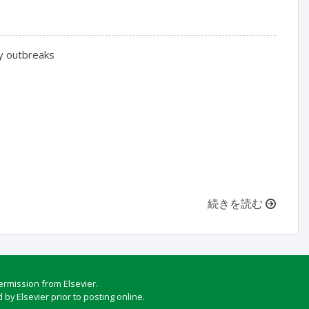
y outbreaks

続きを読む
ermission from Elsevier.
by Elsevier prior to posting online.