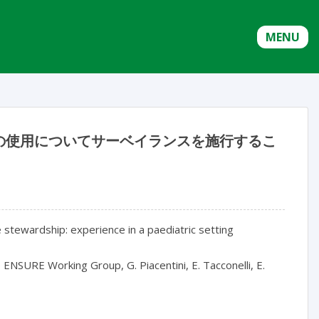
MENU
の使用についてサーベイランスを施行するこ
e stewardship: experience in a paediatric setting

the ENSURE Working Group, G. Piacentini, E. Tacconelli, E. 