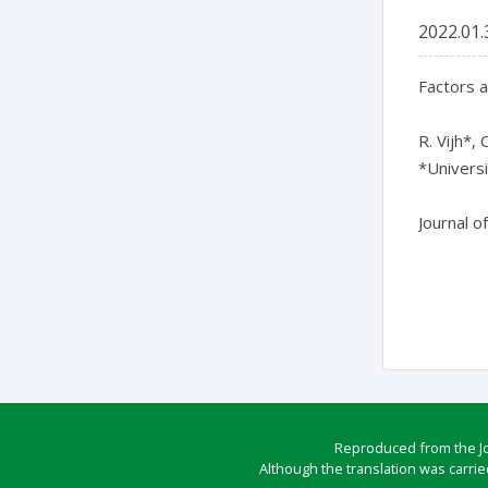
2022.01.
Factors a
R. Vijh*, 
*Universi
Journal o
Reproduced from the Jou
Although the translation was carrie