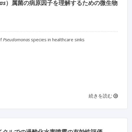
as
）属菌の病原因子を理解するための微生物
f 
Pseudomonas
 species in healthcare sinks

続きを読む
イクルでの過酸化水素噴霧の有効性評価