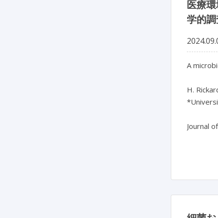
医療環
学的調
2024.09.
A microbi
H. Rickar
*Universi
Journal o
細菌お