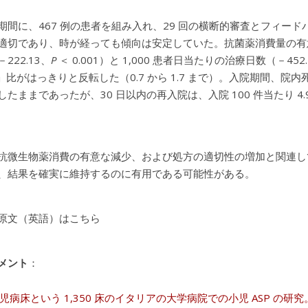
期間に、467 例の患者を組み入れ、29 回の横断的審査とフィード
適切であり、時が経っても傾向は安定していた。抗菌薬消費量の有意な
222.13、
P
＜ 0.001）と 1,000 患者日当たりの治療日数（－452.
ch」比がはっきりと反転した（0.7 から 1.7 まで）。入院期間、
たままであったが、30 日以内の再入院は、入院 100 件当たり 4.9 
抗微生物薬消費の有意な減少、および処方の適切性の増加と関連し
、結果を確実に維持するのに有用である可能性がある。
原文（英語）はこちら
メント
：
小児病床という 1,350 床のイタリアの大学病院での小児 ASP の