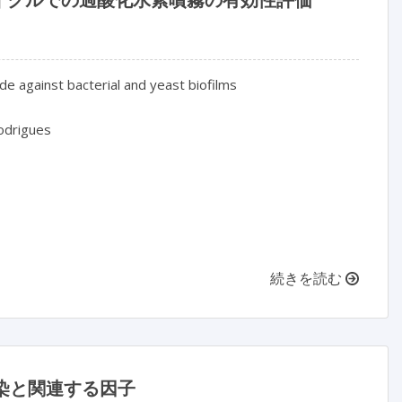
e against bacterial and yeast biofilms

odrigues

続きを読む
感染と関連する因子