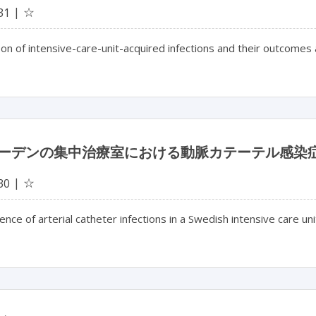
☆
31
on of intensive-care-unit-acquired infections and their outcome
ーデンの集中治療室における動脈カテーテル感染
☆
30
ence of arterial catheter infections in a Swedish intensive care unit