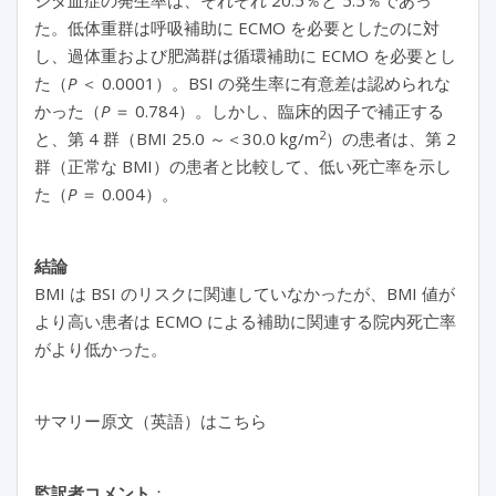
ジダ血症の発生率は、それぞれ 20.5％と 5.5％であっ
た。低体重群は呼吸補助に ECMO を必要としたのに対
し、過体重および肥満群は循環補助に ECMO を必要とし
た（
P
＜ 0.0001）。BSI の発生率に有意差は認められな
かった（
P
＝ 0.784）。しかし、臨床的因子で補正する
2
と、第 4 群（BMI 25.0 ～＜30.0 kg/m
）の患者は、第 2
群（正常な BMI）の患者と比較して、低い死亡率を示し
た（
P
＝ 0.004）。
結論
BMI は BSI のリスクに関連していなかったが、BMI 値が
より高い患者は ECMO による補助に関連する院内死亡率
がより低かった。
サマリー原文（英語）はこちら
監訳者コメント
：