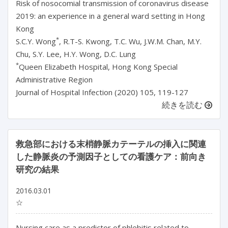
Risk of nosocomial transmission of coronavirus disease
2019: an experience in a general ward setting in Hong
Kong
*
S.C.Y. Wong
, R.T-S. Kwong, T.C. Wu, J.W.M. Chan, M.Y.
Chu, S.Y. Lee, H.Y. Wong, D.C. Lung
*
Queen Elizabeth Hospital, Hong Kong Special
Administrative Region
Journal of Hospital Infection (2020) 105, 119-127
続きを読む
救急部における末梢静脈カテーテルの挿入に関連
した静脈炎の予測因子としての看護ケア：前向き
研究の結果
2016.03.01
☆
Nursing care as a predictor of phlebitis related to