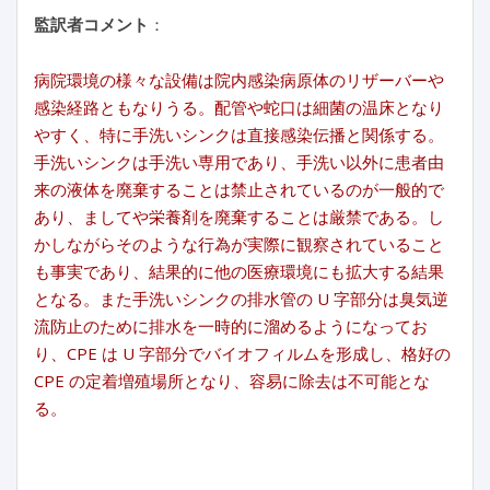
監訳者コメント
：
病院環境の様々な設備は院内感染病原体のリザーバーや
感染経路ともなりうる。配管や蛇口は細菌の温床となり
やすく、特に手洗いシンクは直接感染伝播と関係する。
手洗いシンクは手洗い専用であり、手洗い以外に患者由
来の液体を廃棄することは禁止されているのが一般的で
あり、ましてや栄養剤を廃棄することは厳禁である。し
かしながらそのような行為が実際に観察されていること
も事実であり、結果的に他の医療環境にも拡大する結果
となる。また手洗いシンクの排水管の U 字部分は臭気逆
流防止のために排水を一時的に溜めるようになってお
り、CPE は U 字部分でバイオフィルムを形成し、格好の
CPE の定着増殖場所となり、容易に除去は不可能とな
る。