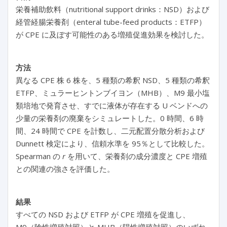
栄養補助飲料（nutritional support drinks：NSD）および
経管経腸栄養剤（enteral tube-feed products：ETFP）
が CPE に及ぼす可能性のある増殖促進効果を検討した。
方法
異なる CPE 株 6 株を、5 種類の希釈 NSD、5 種類の希釈
ETFP、ミュラーヒントンブイヨン（MHB）、M9 最小塩
類培地で発育させ、すでに液体が存在する U ベンドへの
少量の栄養剤の廃棄をシミュレートした。0 時間、6 時
間、24 時間で CPE を計数し、二元配置分散分析および
Dunnett 検定により、信頼水準を 95％として比較した。
Spearman の
r
を用いて、栄養剤の成分濃度と CPE 増殖
との関連の強さを評価した。
結果
すべての NSD および ETFP が CPE 増殖を促進し、