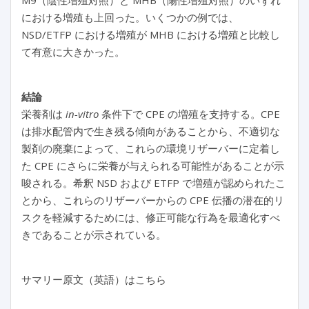
M9（陰性増殖対照）と MHB（陽性増殖対照）のいずれ
における増殖も上回った。いくつかの例では、
NSD/ETFP における増殖が MHB における増殖と比較し
て有意に大きかった。
結論
栄養剤は
in-vitro
条件下で CPE の増殖を支持する。CPE
は排水配管内で生き残る傾向があることから、不適切な
製剤の廃棄によって、これらの環境リザーバーに定着し
た CPE にさらに栄養が与えられる可能性があることが示
唆される。希釈 NSD および ETFP で増殖が認められたこ
とから、これらのリザーバーからの CPE 伝播の潜在的リ
スクを軽減するためには、修正可能な行為を最適化すべ
きであることが示されている。
サマリー原文（英語）はこちら