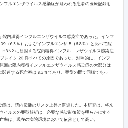
ンフルエンザウイルス感染症が疑われる患者の医療記録を
0.5％）が院内獲得インフルエンザウイルス感染症であった。インフ
m09（6.3％）およびインフルエンザ B（6.8％）と比べて院
1）。H3N2 に起因する院内獲得インフルエンザウイルス感染症
トブレイク 20 件すべての原因であった。対照的に、インフ
2％）が原因の院内獲得インフルエンザウイルス感染症の大部分は
に関連する死亡率は 9.3％であり、亜型の間で同様であっ
感染症は、院内伝播のリスク上昇と関連した。本研究は、将来
ウイルスの亜型解析は、必要な感染制御策を明らかにする
亡率は、現在の病院環境において依然として高い。