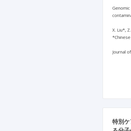
Genomic e
contamina
X. Liu*, Z.
*Chinese 
Journal o
特別ケ
る分子