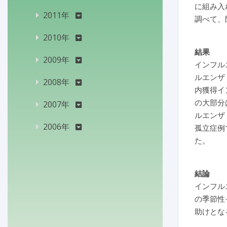
に組み入
2011年
調べて、
2010年
結果
2009年
インフル
ルエンザ 
2008年
内獲得イ
の大部分
2007年
ルエンザ
2006年
孤立症例
た。
結論
インフル
の季節性
助けとな