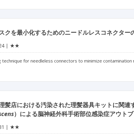
スクを最小化するためのニードルレスコネクター
★★
24
 technique for needleless connectors to minimize contamination r
理髪店における汚染された理髪器具キットに関連
scens
）による脳神経外科手術部位感染症アウトブ
★★
31