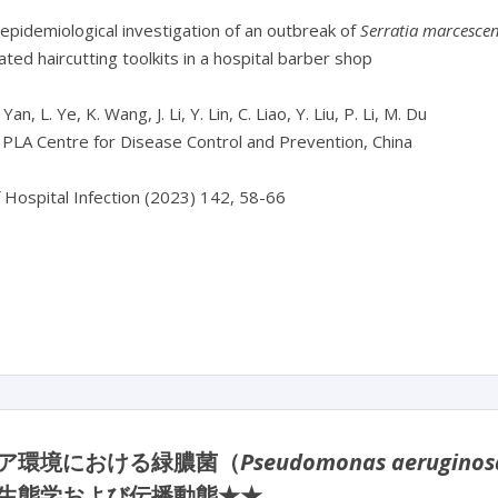
pidemiological investigation of an outbreak of 
Serratia marcesce
ted haircutting toolkits in a hospital barber shop

 Yan, L. Ye, K. Wang, J. Li, Y. Lin, C. Liao, Y. Liu, P. Li, M. Du

PLA Centre for Disease Control and Prevention, China

f Hospital Infection (2023) 142, 58-66

ア環境における緑膿菌（
Pseudomonas aeruginos
生態学および伝播動態★★