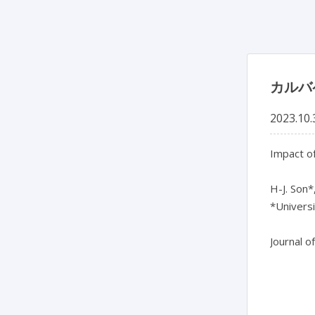
カルバ
2023.10.
Impact of
H-J. Son*,
*Universi
Journal o