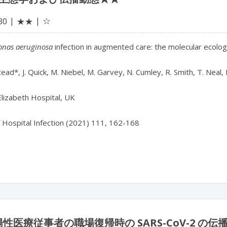
☆
30
★★
nas aeruginosa
infection in augmented care: the molecular ecolog
tead*, J. Quick, M. Niebel, M. Garvey, N. Cumley, R. Smith, T. Neal, 
lizabeth Hospital, UK
f Hospital Infection (2021) 111, 162-168
 陽性医療従事者の職場復帰時の SARS-CoV-2 の