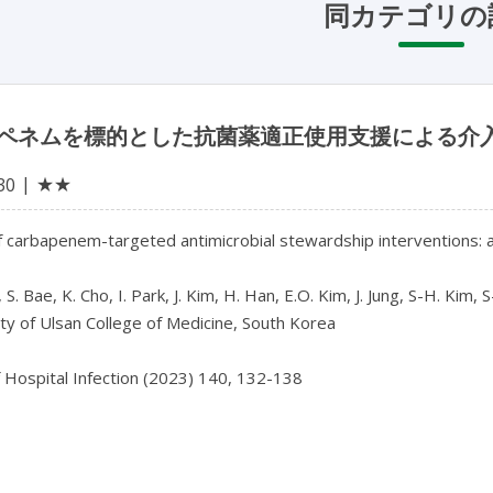
同カテゴリの
ペネムを標的とした抗菌薬適正使用支援による介
★★
30
 carbapenem-targeted antimicrobial stewardship interventions: an
 S. Bae, K. Cho, I. Park, J. Kim, H. Han, E.O. Kim, J. Jung, S-H. Kim, S
ty of Ulsan College of Medicine, South Korea

f Hospital Infection (2023) 140, 132-138
