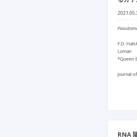
2021.05.
Pseudomo
F.D. Hals
Loman
*Queen E
Journal o
RNA