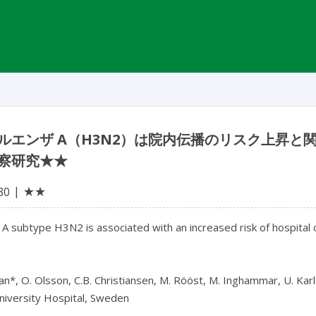
ルエンザ A（H3N2）は院内伝播のリスク上昇と
察研究★★
★★
30
 A subtype H3N2 is associated with an increased risk of hospital d
n*, O. Olsson, C.B. Christiansen, M. Rööst, M. Inghammar, U. Karl
iversity Hospital, Sweden
