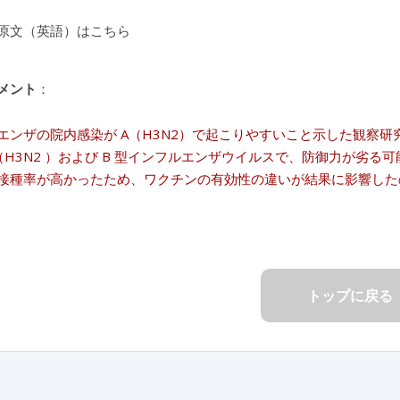
原文（英語）はこちら
メント
：
エンザの院内感染が A（H3N2）で起こりやすいこと示した観察研
（H3N2 ）および B 型インフルエンザウイルスで、防御力が劣
接種率が高かったため、ワクチンの有効性の違いが結果に影響した
トップに戻る