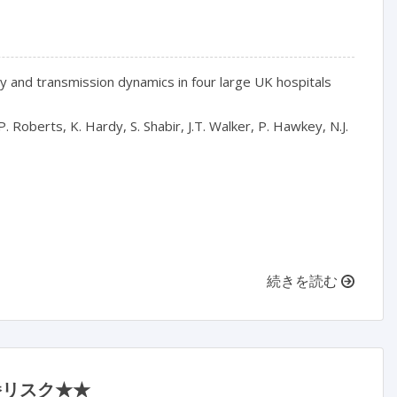
y and transmission dynamics in four large UK hospitals
P. Roberts, K. Hardy, S. Shabir, J.T. Walker, P. Hawkey, N.J.
続きを読む
伝播リスク★★