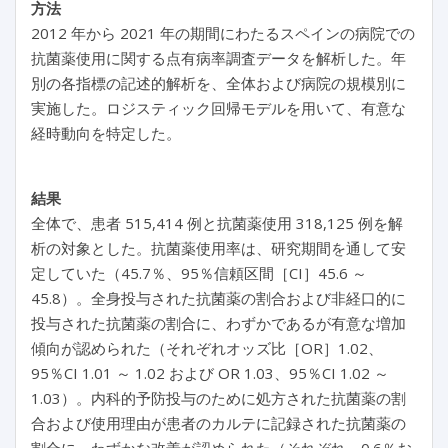
方法
2012 年から 2021 年の期間にわたるスペインの病院での
抗菌薬使用に関する点有病率調査データを解析した。年
別の各指標の記述的解析を、全体および病院の規模別に
実施した。ロジスティック回帰モデルを用いて、有意な
経時動向を特定した。
結果
全体で、患者 515,414 例と抗菌薬使用 318,125 例を解
析の対象とした。抗菌薬使用率は、研究期間を通して安
定していた（45.7％、95％信頼区間［CI］45.6 ～
45.8）。全身投与された抗菌薬の割合および非経口的に
投与された抗菌薬の割合に、わずかであるが有意な増加
傾向が認められた（それぞれオッズ比［OR］1.02、
95％CI 1.01 ～ 1.02 および OR 1.03、95％CI 1.02 ～
1.03）。内科的予防投与のために処方された抗菌薬の割
合および使用理由が患者のカルテに記録された抗菌薬の