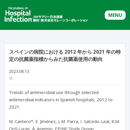
MENU
スペインの病院における 2012 年から 2021 年の特
定の抗菌薬指標からみた抗菌薬使用の動向
2023.08.13
☆
Trends of antimicrobial use through selected 
antimicrobial indicators in Spanish hospitals, 2012 to 
2021

M. Cantero*, E. Jiménez, L.M. Parra, I. Salcedo-Leal, R.M. 
Ortí-Lucas, Á. Asensio, EPINE Study Group
