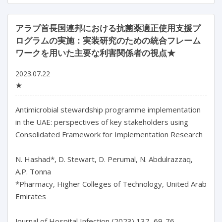
アラブ首長国連邦における抗菌薬適正使用支援プ
ログラムの実施：実装研究のための統合フレーム
ワークを用いた主要な利害関係者の視点★
2023.07.22
★
Antimicrobial stewardship programme implementation 
in the UAE: perspectives of key stakeholders using 
Consolidated Framework for Implementation Research

N. Hashad*, D. Stewart, D. Perumal, N. Abdulrazzaq, 
A.P. Tonna

*Pharmacy, Higher Colleges of Technology, United Arab 
Emirates

Journal of Hospital Infection (2023) 137, 69-76
