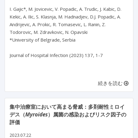
I. Gajic*, M. Jovicevic, V. Popadic, A. Trudic, J. Kabic, D. 
Kekic, A. Ilic, S. Klasnja, M. Hadnadjev, D.J. Popadic, A. 
Andrijevic, A. Prokic, R. Tomasevic, L. Ranin, Z. 
Todorovic, M. Zdravkovic, N. Opavski

*University of Belgrade, Serbia

Journal of Hospital Infection (2023) 137, 1-7

続きを読む
集中治療室において高まる脅威：多剤耐性ミロイ
デス（
Myroides
）属菌の感染およびリスク因子の
評価
2023.07.22