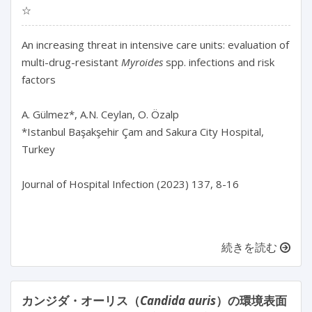
☆
An increasing threat in intensive care units: evaluation of 
multi-drug-resistant 
Myroides
 spp. infections and risk 
factors

A. Gülmez*, A.N. Ceylan, O. Özalp

*Istanbul Başakşehir Çam and Sakura City Hospital, 
Turkey

Journal of Hospital Infection (2023) 137, 8-16

続きを読む
カンジダ・オーリス（
Candida auris
）の環境表面