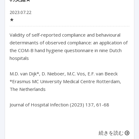
2023.07.22
★
Validity of self-reported compliance and behavioural 
determinants of observed compliance: an application of 
the COM-B hand hygiene questionnaire in nine Dutch 
hospitals

M.D. van Dijk*, D. Nieboer, M.C. Vos, E.F. van Beeck

*Erasmus MC University Medical Centre Rotterdam, 
The Netherlands

Journal of Hospital Infection (2023) 137, 61-68

続きを読む