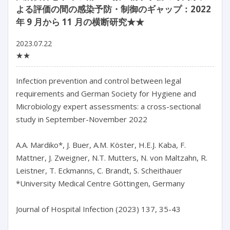
よる評価の間の感染予防・制御のギャップ：2022
年 9 月から 11 月の横断研究★★
2023.07.22
★★
Infection prevention and control between legal 
requirements and German Society for Hygiene and 
Microbiology expert assessments: a cross-sectional 
study in September-November 2022

A.A. Mardiko*, J. Buer, A.M. Köster, H.E.J. Kaba, F. 
Mattner, J. Zweigner, N.T. Mutters, N. von Maltzahn, R. 
Leistner, T. Eckmanns, C. Brandt, S. Scheithauer

*University Medical Centre Göttingen, Germany

Journal of Hospital Infection (2023) 137, 35-43
