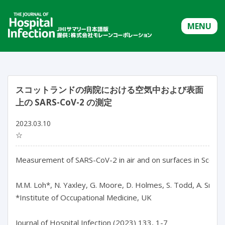
MENU
スコットランドの病院における空気中および表面
上の SARS-CoV-2 の測定
2023.03.10
☆
Measurement of SARS-CoV-2 in air and on surfaces in Scottish
M.M. Loh*, N. Yaxley, G. Moore, D. Holmes, S. Todd, A. Smith, E
*Institute of Occupational Medicine, UK

Journal of Hospital Infection (2023) 133, 1-7
