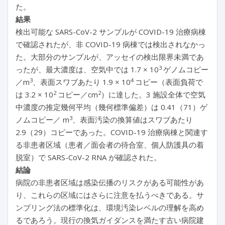
た。
結果
検出可能な SARS-CoV-2 サンプルが COVID-19 治療病棟
で確認されたが、非 COVID-19 病棟では検出されなかっ
た。大部分のサンプルが、アッセイの検出限界未満であ
3
ったが、最大濃度は、空気中では 1.7 × 10
ゲノムコピー
3
4
／m
、表面スワブあたり 1.9 × 10
コピー（表面負荷で
2
2
は 3.2 × 10
コピー／cm
）に達した。3 施設全体で空気
中濃度の推定幾何平均（幾何標準偏差）は 0.41（71）ゲ
3
ノムコピー／ m
、表面汚染の換算値はスワブあたり
2.9（29）コピーであった。COVID-19 治療病棟と関連す
る非患者区域（患者／面会者の待合室、個人防護具の着
脱室）で SARS-CoV-2 RNA が確認された。
結論
病院の非患者区域は感染伝播のリスクがある可能性があ
り、これらの区域にはさらに注意を払うべきである。サ
ンプリング法の標準化は、環境汚染レベルの理解を高め
るであろう。現行の換気ガイダンスを満たす古い病院建