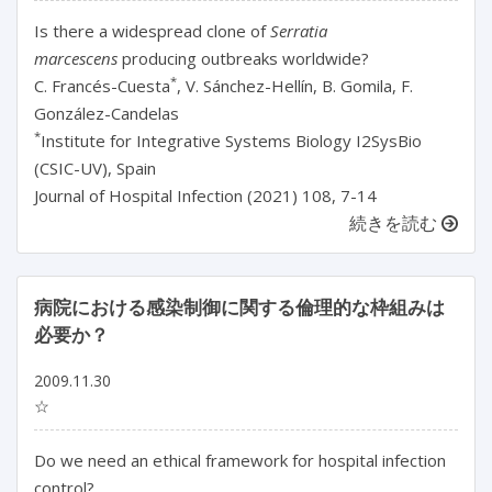
Is there a widespread clone of
Serratia
marcescens
producing outbreaks worldwide?
*
C. Francés-Cuesta
, V. Sánchez-Hellín, B. Gomila, F.
González-Candelas
*
Institute for Integrative Systems Biology I2SysBio
(CSIC-UV), Spain
Journal of Hospital Infection (2021) 108, 7-14
続きを読む
病院における感染制御に関する倫理的な枠組みは
必要か？
2009.11.30
☆
Do we need an ethical framework for hospital infection
control?