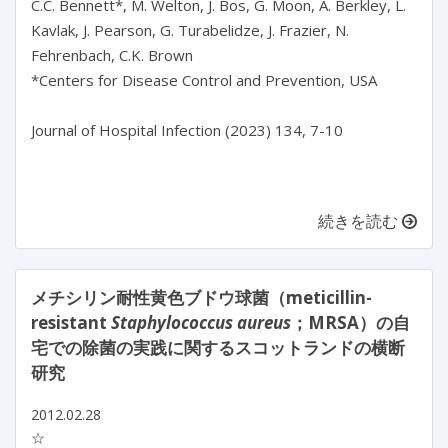
C.C. Bennett*, M. Welton, J. Bos, G. Moon, A. Berkley, L. 
Kavlak, J. Pearson, G. Turabelidze, J. Frazier, N. 
Fehrenbach, C.K. Brown

*Centers for Disease Control and Prevention, USA

Journal of Hospital Infection (2023) 134, 7-10

続きを読む
メチシリン耐性黄色ブドウ球菌（meticillin-
resistant
Staphylococcus aureus
；MRSA）の自
宅での除菌の実践に関するスコットランドの横断
研究
2012.02.28
☆