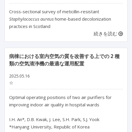
Cross-sectional survey of meticillin-resistant
Staphylococcus aureus
home-based decolonization
practices in Scotland
続きを読む
病棟における室内空気の質を改善する上での 2 種
類の空気清浄機の最適な運用配置
2025.05.16
☆
Optimal operating positions of two air purifiers for 
improving indoor air quality in hospital wards

I.H. An*, D.B. Kwak, J. Lee, S.H. Park, S.J. Yook

*Hanyang University, Republic of Korea
