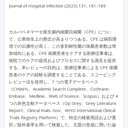
Journal of Hospital Infection (2023) 131, 181-189

カルバペネマーゼ産生腸内細菌目細菌（CPE）につい
て、公衆衛生上の懸念が高まりつつある。CPE は病院環
境での伝播性が高く、この多剤耐性菌の保菌患者数は増
加傾向にある。CPE 保菌患者をケアする医療従事者は、
病院でのケアの提供およびプロセスに関する識見を提供
する。本レビューの目的は、医療従事者による CPE 保菌
患者のケアの経験を調査することである。スコーピング
レビュー法を使用し、7 つの電子データベース
（CINAHL、Academic Search Complete、Cochrane、
Embase、Medline、Web of Science、Scopus）および 4
つの灰色文献データベース（Op Grey、Grey Literature
Report、Clinical trials. Gov、WHO International Clinical
Trials Registry Platform）で、特定の検索用語および選
択／除外基準を用いて検索した。主題の形成に用いた論