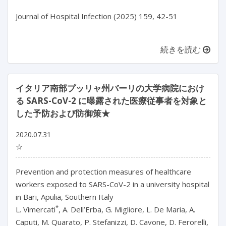
Journal of Hospital Infection (2025) 159, 42-51

続きを読む
イタリア南部プッリャ州バーリの大学病院におけ
る SARS-CoV-2 に曝露された医療従事者を対象と
した予防および防御策★
2020.07.31
☆
Prevention and protection measures of healthcare
workers exposed to SARS-CoV-2 in a university hospital
in Bari, Apulia, Southern Italy
*
L. Vimercati
, A. Dell’Erba, G. Migliore, L. De Maria, A.
Caputi, M. Quarato, P. Stefanizzi, D. Cavone, D. Ferorelli,