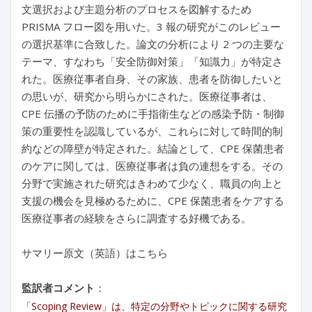
文選択および主題分析のプロセスを図解するため
PRISMA フロー図を用いた。3 報の研究がこのレビュー
の選択基準に合致した。論文の分析により 2 つの主要な
テーマ、すなわち「安全防御対策」「知識力」が特定さ
れた。医療従事者自身、その家族、患者を防御したいと
の思いが、研究から明らかにされた。医療従事者は、
CPE 伝播の予防のために手指衛生などの感染予防・制御
策の重要性を認識しているが、これらに対して時間的制
約などの障壁が特定された。結論として、CPE 保菌患者
のケアに関しては、医療従事者は負の連想をする。その
分野で実施された研究はきわめて少なく、職員の向上と
支援の機会を見極めるために、CPE 保菌患者をケアする
医療従事者の経験をさらに調査する好機である。
サマリー原文（英語）はこちら
監訳者コメント
：
「Scoping Review」は、特定の分野やトピックに関する研究