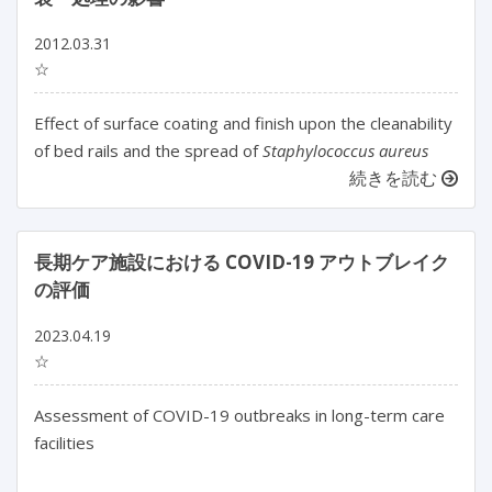
2012.03.31
☆
Effect of surface coating and finish upon the cleanability
of bed rails and the spread of
Staphylococcus aureus
続きを読む
長期ケア施設における COVID-19 アウトブレイク
の評価
2023.04.19
☆
Assessment of COVID-19 outbreaks in long-term care 
facilities
