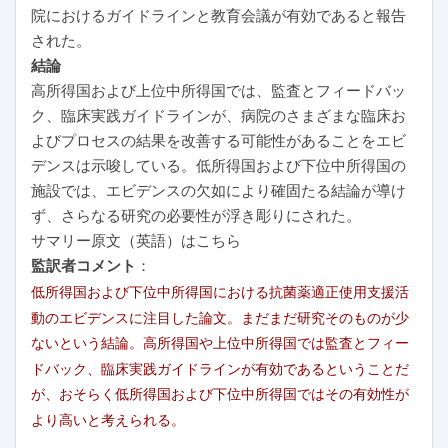
院におけるガイドラインと教育会議が有効であると報告
された。
結論
高所得国および上位中所得国では、監査とフィードバッ
ク、臨床実践ガイドラインが、病院のさまざまな臨床お
よびプロセスの結果を改善する可能性があることをエビ
デンスは示唆している。低所得国および下位中所得国の
施設では、エビデンスの欠如により確固たる結論が導け
ず、さらなる研究の必要性が浮き彫りにされた。
サマリー原文（英語）はこちら
監訳者コメント
：
低所得国および下位中所得国における抗菌薬適正使用支援活
動のエビデンスに注目した論文。まだまだ研究そのものが少
ないという結論。高所得国や上位中所得国では監査とフィー
ドバック、臨床実践ガイドラインが有効であるということだ
が、おそらく低所得国および下位中所得国ではその有効性が
より高いと考えられる。