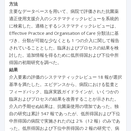
方法
主要なデータベースを用いて、病院で評価された抗菌薬
適正使用支援介入のシステマティックレビューを系統的
に検索した。適格とするシステマティックレビューは、
Effective Practice and Organisation of Care 分類法に基
づき、分類が可能な少なくとも 1 つの介入に関して報告
されていることとした。臨床およびプロセスの結果を検
討した。追加情報を得るために低所得国および下位中所
得国の初期研究を調べた。
結果
介入要素の評価のシステマティックレビュー 18 報が選択
基準を満たした。エビデンスから、病院における監査と
フィードバック、臨床実践ガイドラインが、いくつかの
臨床およびプロセスの結果を改善することが示された。
介入の予期せぬ結果は、抗菌薬使用の増加であった。独
自の研究は累計 547 報であったが、低所得国および下位
中所得国の病院で実施されたのは 2％（12 報）のみであ
った。低所得国および下位中所得国の 2 報の研究で、病