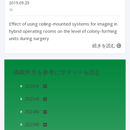
2019.09.29
☆
Effect of using ceiling-mounted systems for imaging in
hybrid operating rooms on the level of colony-forming
units during surgery
続きを読む
掲載年月を参考にサマリーを読む
2026年
2025年
2024年
2023年