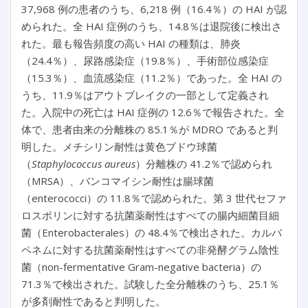
37,968 例の患者のうち、6,218 例（16.4％）の HAI が認
められた。全 HAI 症例のうち、14.8％は退院後に検出さ
れた。最も報告頻度の高い HAI の種類は、肺炎
（24.4％）、尿路感染症（19.8％）、手術部位感染症
（15.3％）、血流感染症（11.2％）であった。全 HAI の
うち、11.9％はアウトブレイクの一部として定義され
た。入院中の死亡は HAI 症例の 12.6％で報告された。全
体で、患者由来の分離株の 85.1％が MDRO であると判
明した。メチシリン耐性は黄色ブドウ球菌
（
Staphylococcus aureus
）分離株の 41.2％で認められ
（MRSA）、バンコマイシン耐性は腸球菌
（enterococci）の 11.8％で認められた。第 3 世代セファ
ロスポリンに対する抗菌薬耐性はすべての腸内細菌目細
菌（Enterobacterales）の 48.4％で検出された。カルバ
ペネムに対する抗菌薬耐性はすべての非発酵グラム陰性
菌（non-fermentative Gram-negative bacteria）の
71.3％で検出された。試験した全分離株のうち、25.1％
が多剤耐性であると判明した。