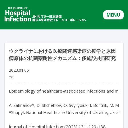
MENU
ウクライナにおける医療関連感染症の疫学と原因
病原体の抗菌薬耐性メカニズム：多施設共同研究
2023.01.06
☆
Epidemiology of healthcare-associated infections and mechani
A. Salmanov*, D. Shchehlov, O. Svyrydiuk, I. Bortnik, M. Mamo
*Shupyk National Healthcare University of Ukraine, Ukraine

Journal of Hospital Infection (2023) 131, 129-138
