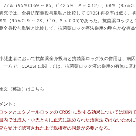
2
77％（95％CI 69 ～ 85、
I
42.5％、
P
＝ 0.12）、68％（95％CI 
研究では、全身抗菌薬投与単独と比較して CRBSI 再発率は低く、再発
2
18％（95％CI 9 ～ 28、
I
0、
P
＜ 0.05)であった。抗菌薬ロック
薬全身投与単独と比較して、抗菌薬ロック療法併用の明らかな有益性は認めら
I の小児患者において抗菌薬全身投与と抗菌薬ロック液の併用は、
。一方で、CLABSI に関しては、抗菌薬ロック液の併用の有無に
原文（英語）はこちら
メント
：
ックとエタノールロックの CRBSI に対する効果については国
国内では成人・小児ともに正式に認められた治療法ではないために
査を受けて認可された上で親権者の同意が必要となる。