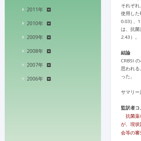
それぞれ、
2011年
使用した
0.03) 、
2010年
は、抗菌
2009年
2.43）。
2008年
結論
CRBS
2007年
思われる
った。
2006年
サマリー
監訳者コ
抗菌薬ロ
が、現状
会等の審