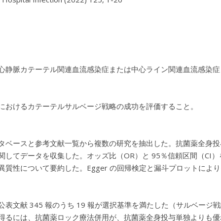
心静脈カテーテル関連血流感染症または中心ライン関連血流感染症（CR
におけるカテーテルサルベージ戦略の成功を評価すること。
タベースと参考文献一覧から複数の研究を抽出した。抗菌薬全身投与
関してデータを収集した。オッズ比（OR）と 95％信頼区間（CI
異質性について要約した。Egger の回帰検定と漏斗プロットによ
表文献 345 報のうち 19 報が選択基準を満たした（サルベージ戦略
るには、抗菌薬ロック療法併用が、抗菌薬全身投与単独よりも優れており（O