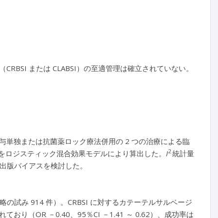
BSI または CLABSI）の至適管理は確立されていない。
単独または抗菌薬ロック療法併用の 2 つの治療による臨
2
）をロジスティック混合効果モデルにより算出した。
I
統計量
り出版バイアスを検討した。
の試み 914 件）。CRBSI に対するカテーテルサルベージ
R －0.40、95％CI －1.41 ～ 0.62）、成功率は