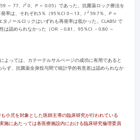
2
59 ～ 77、
I
0、
P
＜ 0.05）であった。抗菌薬ロック療法を
2
率は、それぞれ5％（95％CI 0～13、
I
59.7％、
P
＝
とエタノールロックはいずれも再発率は低かった。CLABSI で
れなかった（OR －0.81、95％CI －0.80 ～
病因によっては、カテーテルサルベージの成功に有用であると
関わらず、抗菌薬全身投与間で統計学的有意差は認められなか
内でも小児を対象とした医師主導の臨床研究が行われている
実施にあたっては各医療施設内における臨床研究倫理委員