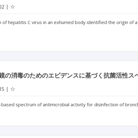
☆
02
 of hepatitis C virus in an exhumed body identified the origin of 
鏡の消毒のためのエビデンスに基づく抗菌活性ス
☆
15
based spectrum of antimicrobial activity for disinfection of bro