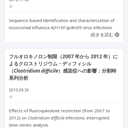
☆
Sequence-based identification and characterization of
nosocomial influenza A(H1N1)pdm09 virus infections
続きを読む
フルオロキノロン制限（2007 年から 2012 年）に
よるクロストリジウム・ディフィシル
（
Clostridium difficile
）感染症への影響：分割時
系列分析
2015.09.30
☆
Effects of fluoroquinolone restriction (from 2007 to
2012) on
Clostridium difficile
infections: interrupted
time-series analysis