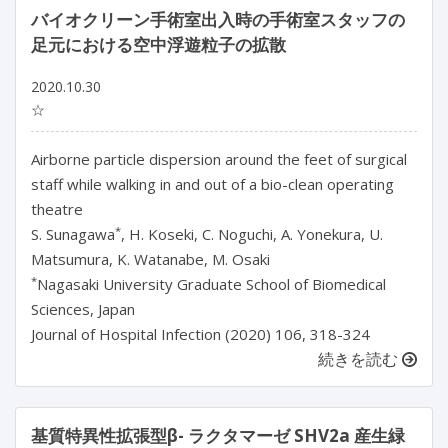
バイオクリーン手術室出入時の手術室スタッフの
足元における空中浮遊粒子の拡散
2020.10.30
☆
Airborne particle dispersion around the feet of surgical
staff while walking in and out of a bio-clean operating
theatre
*
S. Sunagawa
, H. Koseki, C. Noguchi, A. Yonekura, U.
Matsumura, K. Watanabe, M. Osaki
*
Nagasaki University Graduate School of Biomedical
Sciences, Japan
Journal of Hospital Infection (2020) 106, 318-324
続きを読む
基質特異性拡張型β- ラクタマーゼ SHV2a 産生緑