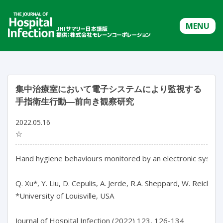
MENU
集中治療室において電子システムにより監視する
手指衛生行動―前向き観察研究
2022.05.16
☆
Hand hygiene behaviours monitored by an electronic system i
Q. Xu*, Y. Liu, D. Cepulis, A. Jerde, R.A. Sheppard, W. Reichle, 
*University of Louisville, USA

Journal of Hospital Infection (2022) 123, 126-134
