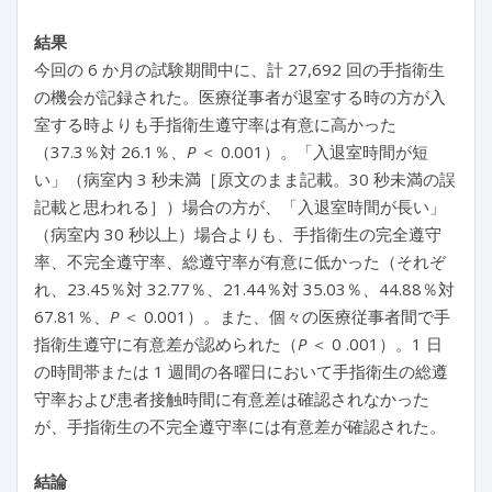
結果
今回の 6 か月の試験期間中に、計 27,692 回の手指衛生
の機会が記録された。医療従事者が退室する時の方が入
室する時よりも手指衛生遵守率は有意に高かった
（37.3％対 26.1％、
P
＜ 0.001）。「入退室時間が短
い」（病室内 3 秒未満［原文のまま記載。30 秒未満の誤
記載と思われる］）場合の方が、「入退室時間が長い」
（病室内 30 秒以上）場合よりも、手指衛生の完全遵守
率、不完全遵守率、総遵守率が有意に低かった（それぞ
れ、23.45％対 32.77％、21.44％対 35.03％、44.88％対
67.81％、
P
＜ 0.001）。また、個々の医療従事者間で手
指衛生遵守に有意差が認められた（
P
＜ 0 .001）。1 日
の時間帯または 1 週間の各曜日において手指衛生の総遵
守率および患者接触時間に有意差は確認されなかった
が、手指衛生の不完全遵守率には有意差が確認された。
結論