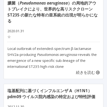
膿菌（
Pseudomonas aeruginosa
）の局地的アウ
トブレイクにより、世界的な高リスククローン
ST235 の新たな特有の亜系統の出現が明らかにな
る
2020.01.31
☆
Local outbreak of extended-spectrum β-lactamase
SHV2a-producing
Pseudomonas aeruginosa
reveals the
emergence of a new specific sub-lineage of the
international ST235 high-risk clone
続きを読む
塩基配列に基づくインフルエンザ A（H1N1）
pdm09 ウイルス院内感染の特定および特性評価
2012.11.30