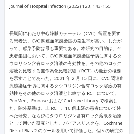
Journal of Hospital Infection (2022) 123, 143-155

長期間にわたり中心静脈カテーテル（CVC）留置を要す
る患者は、CVC 関連血流感染症の発生率が高い。したが
って、感染予防は最も重要である。本研究の目的は、全
患者集団において、CVC 関連血流感染症予防に関するタ
ウロリジン含有ロック溶液の有効性を、その他のロック
溶液と比較する無作為化比較試験（RCT）の最新の概要
を示すことであった。2021 年 2 月 15 日に、CVC 関連血
流感染症予防に関するタウロリジン含有ロック溶液の有
効性をその他のロック溶液と比較する RCT について、
PubMed、Embase および Cochrane Library で検索し
た。除外基準は、非 RCT 、10 例未満の患者について述
べた研究、ならびにタウロリジン含有ロック溶液を治療
として用いた研究とした。バイアスリスクを、Cochrane
Risk of Bias 2 のツールを用いて評価した。個々の研究の