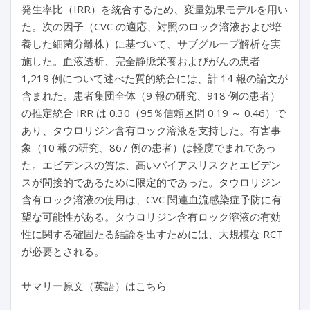
発生率比（IRR）を統合するため、変量効果モデルを用い
た。次の因子（CVC の適応、対照のロック溶液および培
養した細菌分離株）に基づいて、サブグループ解析を実
施した。血液透析、完全静脈栄養およびがんの患者
1,219 例について述べた質的統合には、計 14 報の論文が
含まれた。患者集団全体（9 報の研究、918 例の患者）
の推定統合 IRR は 0.30（95％信頼区間 0.19 ～ 0.46）で
あり、タウロリジン含有ロック溶液を支持した。有害事
象（10 報の研究、867 例の患者）は軽度でまれであっ
た。エビデンスの質は、高いバイアスリスクとエビデン
スが間接的であるために限定的であった。タウロリジン
含有ロック溶液の使用は、CVC 関連血流感染症予防に有
望な可能性がある。タウロリジン含有ロック溶液の有効
性に関する確固たる結論を出すためには、大規模な RCT
が必要とされる。
サマリー原文（英語）はこちら