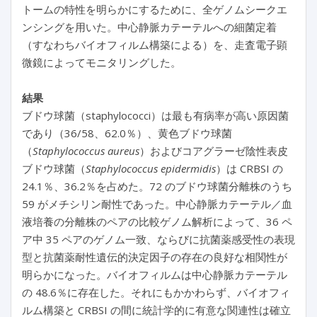
トームの特性を明らかにするために、全ゲノムシークエ
ンシングを用いた。中心静脈カテーテルへの細菌定着
（すなわちバイオフィルム構築による）を、走査電子顕
微鏡によってモニタリングした。
結果
ブドウ球菌（staphylococci）は最も有病率が高い原因菌
であり（36/58、62.0％）、黄色ブドウ球菌
（
Staphylococcus aureus
）およびコアグラーゼ陰性表皮
ブドウ球菌（
Staphylococcus
epidermidis
）は CRBSI の
24.1％、36.2％を占めた。72 のブドウ球菌分離株のうち
59 がメチシリン耐性であった。中心静脈カテーテル／血
液培養の分離株のペアの比較ゲノム解析によって、36 ペ
ア中 35 ペアのゲノム一致、ならびに抗菌薬感受性の表現
型と抗菌薬耐性遺伝的決定因子の存在の良好な相関性が
明らかになった。バイオフィルムは中心静脈カテーテル
の 48.6％に存在した。それにもかかわらず、バイオフィ
ルム構築と CRBSI の間に統計学的に有意な関連性は確立