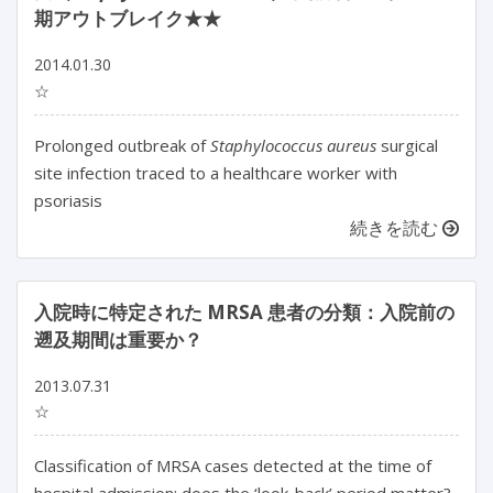
期アウトブレイク★★
2014.01.30
☆
Prolonged outbreak of
Staphylococcus aureus
surgical
site infection traced to a healthcare worker with
psoriasis
続きを読む
入院時に特定された MRSA 患者の分類：入院前の
遡及期間は重要か？
2013.07.31
☆
Classification of MRSA cases detected at the time of
hospital admission: does the ‘look-back’ period matter?