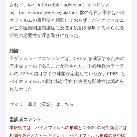
されず、
ica
（intercellular adhesion）オペロンと
agr
（accessory gene regulator）群の存在／不在はバイ
オフィルムの表現型と相関しておらず、バイオフィルム
がこの医療関連感染症に及ぼす役割を解明するさらなる
研究の必要性が浮き彫りになった。
結論
全ゲノムシークエンシングは、CRBSI を確認するための
有用なツールであることが示された。中心静脈カテーテ
ルの 42.3％超はブドウ球菌が定着していたが、CRBSI と
バイオフィルムの間に統計学的に有意な関連性は認めら
れなかった。
サマリー原文（英語）はこちら
監訳者コメント
：
本研究では、バイオフィルムの形成と CRBSI の発生頻度には
相関がみられなかったという。バイオフィルム形成の量や場