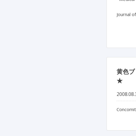
Journal o
黄色ブ
★
2008.08.
Concomi