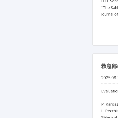
H.H. Sön
*
The Sah
Journal o
救急部
2025.08.
Evaluatio
P. Kardas
L. Pecchi
*Medical 