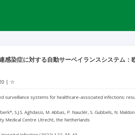
連感染症に対する自動サーベイランスシステム：
☆
20
 surveillance systems for healthcare-associated infections: resul
rberk*, S.J.S. Aghdassi, M. Abbas, P. Nauclér, S. Gubbels, N. Mald
ty Medical Centre Utrecht, the Netherlands

f Hospital Infection (2022) 122, 35-43
