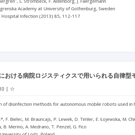
nergren
, L. Strömbeck, F. Aldenborg, J. Faergemann
lgrenska Academy at University of Gothenburg, Sweden
f Hospital Infection (2013) 85, 112-117
における病院ロジスティクスで用いられる自律型
☆
10
n of disinfection methods for autonomous mobile robots used in 
*, F. Bielec, M. Brauncajs, P. Lewek, D. Timler, E. Łojewska, M. Chiur
a, B. Merino, A. Medrano, T. Penzel, G. Fico

University of Lodz, Poland
