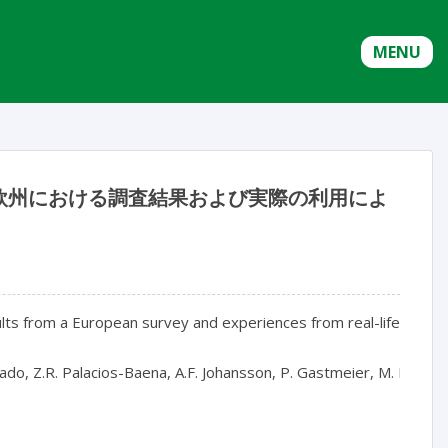
MENU
欧州における調査結果および実際の利用によ
ts from a European survey and experiences from real-life utilizat
onado, Z.R. Palacios-Baena, A.F. Johansson, P. Gastmeier, M. Behnk