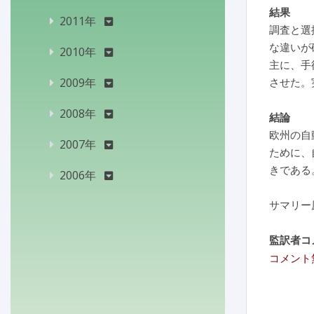
結果
2011年
調査と選
な違いが
2010年
主に、手
2009年
させた。
2008年
結論
欧州の自
2007年
ために、
きである
2006年
サマリー
監訳者コ
コメント