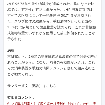
均で 96.75％の微生物減少が達成された。陰になった区
域では、有効性が有意に低かった。aHP 消毒装置では、
すべての区域について平均殺菌率 50.71％が達成され
た。スワブ検体の結果から、手動清掃を行った表面の
15％には依然として微生物量が認められ、これは非接触
式消毒装置のいずれかを使用した後に除菌されたことが
示された。
結論
本研究から、2種類の非接触式消毒装置の間で顕著な差が
あることが明らかになり、両者の有効性が示され、これ
らの消毒装置を手動の清掃レジメンと併せて組み込むこ
とが勧められる。
サマリー原文（英語）はこちら
監訳者コメント
：
かつて環境消毒として広く紫外線照射が行われていたが、照