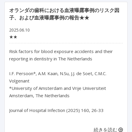
オランダの歯科における血液曝露事例のリスク因
子、および血液曝露事例の報告★★
2025.06.10
★★
Risk factors for blood exposure accidents and their 
reporting in dentistry in The Netherlands

I.F. Persoon*, A.M. Kaan, N.Su, J.J. de Soet, C.M.C. 
Volgenant

*University of Amsterdam and Vrije Universiteit 
Amsterdam, The Netherlands

Journal of Hospital Infection (2025) 160, 26-33

続きを読む