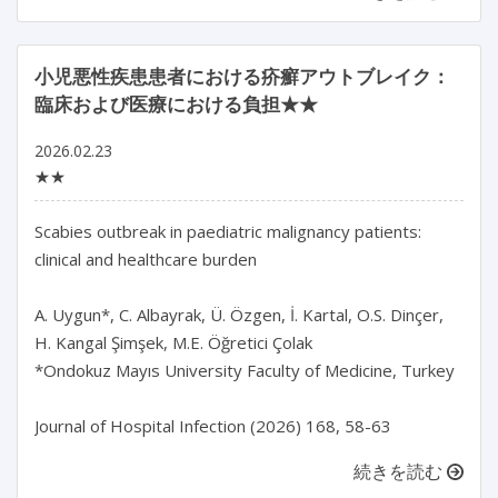
小児悪性疾患患者における疥癬アウトブレイク：
臨床および医療における負担★★
2026.02.23
★★
Scabies outbreak in paediatric malignancy patients: 
clinical and healthcare burden

A. Uygun*, C. Albayrak, Ü. Özgen, İ. Kartal, O.S. Dinçer, 
H. Kangal Şimşek, M.E. Öğretici Çolak

*Ondokuz Mayıs University Faculty of Medicine, Turkey

Journal of Hospital Infection (2026) 168, 58-63
続きを読む