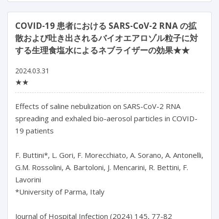
COVID-19 患者における SARS-CoV-2 RNA の拡
散および吐き出されるバイオエアロゾル粒子に対
する生理食塩水によるネブライザーの効果★★
2024.03.31
★★
Effects of saline nebulization on SARS-CoV-2 RNA 
spreading and exhaled bio-aerosol particles in COVID-
19 patients

F. Buttini*, L. Gori, F. Morecchiato, A. Sorano, A. Antonelli, 
G.M. Rossolini, A. Bartoloni, J. Mencarini, R. Bettini, F. 
Lavorini

*University of Parma, Italy

Journal of Hospital Infection (2024) 145, 77-82
