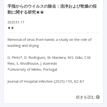
手指からのウイルスの除去：洗浄および乾燥の役
割に関する研究★★
2025.01.17
★★
Removal of virus from hands: a study on the role of 
washing and drying

G. Pinto*, D. Rodrigues, M. Macieira, M.S. Gião, C.M. 
Reis, S. Woolhouse, J. Azeredo

*University of Minho, Portugal

Journal of Hospital Infection (2025) 155, 82-87

続きを読む