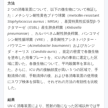
方法
2 つの消毒装置について、以下の微生物について検証し
た：メチシリン耐性黄色ブドウ球菌（meticillin-resistant
Staphylococcus aureus
；MRSA）、基質特異性拡張型β-ラ
クタマーゼ（ESBL）産生肺炎桿菌（
Klebsiella
pneumoniae
）、カルバペネム耐性肺炎桿菌、バンコマイ
シン耐性腸球菌（VRE）、多剤耐性アシネトバクター・
バウマニー（
Acinetobacter baumannii
）およびカンジ
ダ・オーリス（
Candida auris
）。規定の密度で各微生物
を塗布した培養プレートを、ICU 内の事前に選定した区
域に置いた。各微生物について、平均殺菌率を算出し
た。さらに、ICU 内の接触頻度が高い 5 つの区域で、手
動清掃の前、手動清掃の後、および各消毒装置の使用後
にスワブ検体を採取し、それぞれの方法の有効性を比較
した。
結果
UV-C 消毒装置により、照射の陰になった区域以外では平