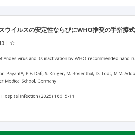
スウイルスの安定性ならびにWHO推奨の手指擦
☆
13
 of Andes virus and its inactivation by WHO-recommended hand-rub
son-Payant*, R.F. Dafi, S. Krüger, M. Rosenthal, D. Todt, M.M. Addo,
r Medical School, Germany
