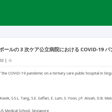
ポールの 3 次ケア公立病院における COVID-1
☆
10
 the COVID-19 pandemic on a tertiary care public hospital in Sin
. Kwek, S.S.L. Tang, S.E. Saffari, E. Lum, S. Yoon, J.P. Ansah, D.B. M
S Medical School, Singapore
