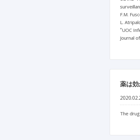
surveilla
F.M. Fusc
L. Atripa
*
UOC Infe
Journal o
薬は効
2020.02.
The drugs