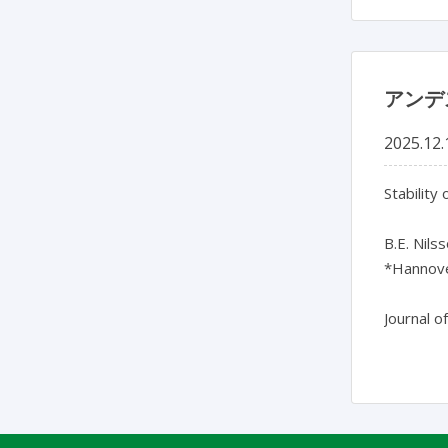
アンデ
2025.12.
Stability
B.E. Nils
*Hannove