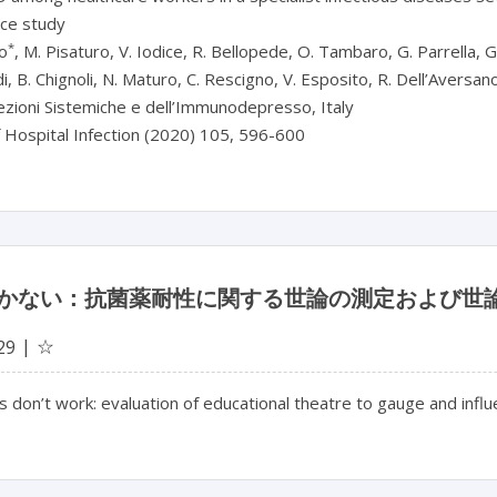
nce study
*
o
, M. Pisaturo, V. Iodice, R. Bellopede, O. Tambaro, G. Parrella, G. 
ldi, B. Chignoli, N. Maturo, C. Rescigno, V. Esposito, R. Dell’Aversan
zioni Sistemiche e dell’Immunodepresso, Italy
f Hospital Infection (2020) 105, 596-600
かない：抗菌薬耐性に関する世論の測定および世
☆
29
 don’t work: evaluation of educational theatre to gauge and influe