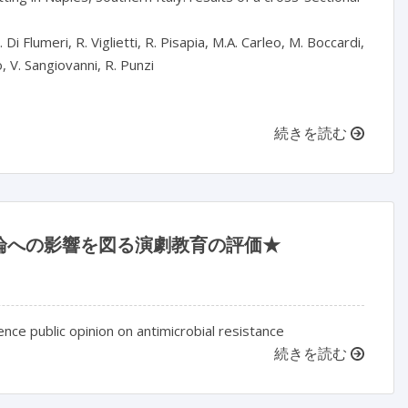
Di Flumeri, R. Viglietti, R. Pisapia, M.A. Carleo, M. Boccardi,
o, V. Sangiovanni, R. Punzi
続きを読む
論への影響を図る演劇教育の評価★
nce public opinion on antimicrobial resistance
続きを読む