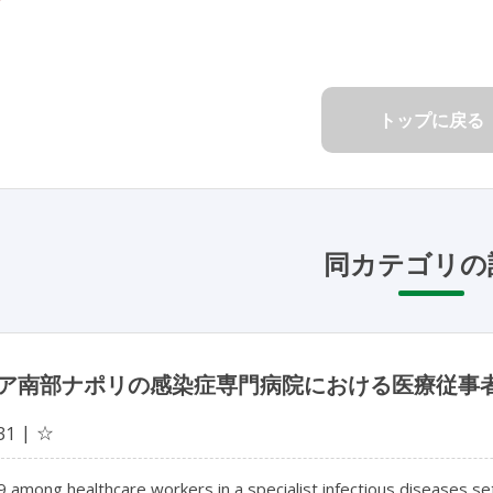
トップに戻る
同カテゴリの
ア南部ナポリの感染症専門病院における医療従事者間
☆
31
among healthcare workers in a specialist infectious diseases setti