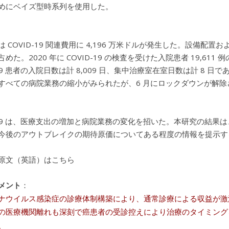
めにベイズ型時系列を使用した。
 COVID-19 関連費用に 4,196 万米ドルが発生した。設備配
占めた。2020 年に COVID-19 の検査を受けた入院患者 19,611 例の
-19 患者の入院日数は計 8,009 日、集中治療室在室日数は計 8
すべての病院業務の縮小がみられたが、6 月にロックダウンが解
D-19 は、医療支出の増加と病院業務の変化を招いた。本研究の結果は
今後のアウトブレイクの期待原価についてある程度の情報を提示す
原文（英語）はこちら
メント
：
ナウイルス感染症の診療体制構築により、通常診療による収益が激
の医療機関離れも深刻で癌患者の受診控えにより治療のタイミング
。