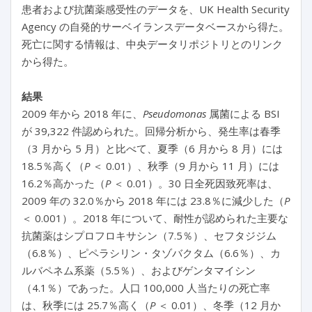
患者および抗菌薬感受性のデータを、UK Health Security
Agency の自発的サーベイランスデータベースから得た。
死亡に関する情報は、中央データリポジトリとのリンク
から得た。
結果
2009 年から 2018 年に、
Pseudomonas
属菌による BSI
が 39,322 件認められた。回帰分析から、発生率は春季
（3 月から 5 月）と比べて、夏季（6 月から 8 月）には
18.5％高く（
P
＜ 0.01）、秋季（9 月から 11 月）には
16.2％高かった（
P
＜ 0.01）。30 日全死因致死率は、
2009 年の 32.0％から 2018 年には 23.8％に減少した（
P
＜ 0.001）。2018 年について、耐性が認められた主要な
抗菌薬はシプロフロキサシン（7.5％）、セフタジジム
（6.8％）、ピペラシリン・タゾバクタム（6.6％）、カ
ルバペネム系薬（5.5％）、およびゲンタマイシン
（4.1％）であった。人口 100,000 人当たりの死亡率
は、秋季には 25.7％高く（
P
＜ 0.01）、冬季（12 月か