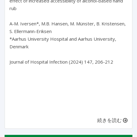
effect of increased accessibility of alcohol-based hand 
rub

A-M. Iversen*, M.B. Hansen, M. Münster, B. Kristensen, 
S. Ellermann-Eriksen

*Aarhus University Hospital and Aarhus University, 
Denmark

Journal of Hospital Infection (2024) 147, 206-212

続きを読む