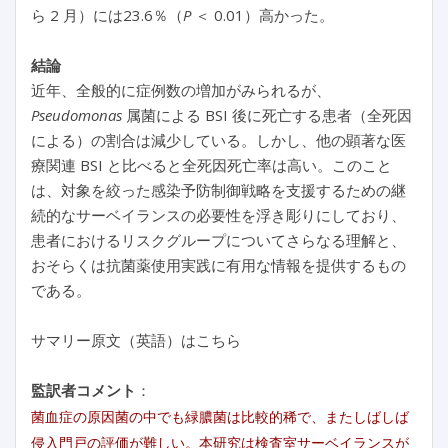
ら 2 月）には23.6％（
P
＜ 0.01）高かった。
結論
近年、全般的に症例数の増加がみられるが、
Pseudomonas
属菌による BSI 後に死亡する患者（全死因
による）の割合は減少している。しかし、他の顕著な医
療関連 BSI と比べると全死因死亡率は高い。このこと
は、対象を絞った感染予防制御戦略を支援するための継
続的なサーベイランスの必要性を浮き彫りにしており、
患者におけるリスクグループについてさらなる理解と、
おそらくは抗菌薬使用実践に有用な情報を提供するもの
である。
サマリー原文（英語）はこちら
監訳者コメント
：
菌血症の原因菌の中でも緑膿菌は比較的稀で、またしばしば
侵入門戸の評価が難しい。本研究は検査室サーベイランスが