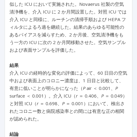
似した ICU において実施された。Novaerus 社製の空気
清浄機を、介入 ICU に 2 か月間設置した。対照 ICU では
介入 ICU と同様に、ルーチンの清掃手順および HEPA フ
ィルタによるろ過を継続した。結果のあらゆる可能性の
あるバイアスを減らすため、2 か月後、空気清浄機をも
う一方の ICU に次の 2 か月間移動させた。空気サンプル
および表面サンプルを評価した。
結果
介入 ICU の経時的な変化の評価によって、60 日目の空気
中および表面上のコロニー濃度は、1 日目と比較して、
有意に低いことが明らかになった（
P
air ＜ 0.001、
P
surface ＜ 0.001）。介入 ICU（
r
＝ 0.406、
P
＝ 0.049）
と対照 ICU（
r
＝ 0.698、
P
＝ 0.001）において、検出さ
れたコロニー数と病院感染率との間には有意な正の相関
が認められた。
結論