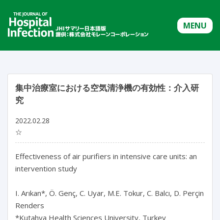
MENU
集中治療室における空気清浄機の有効性：介入研
究
2022.02.28
☆
Effectiveness of air purifiers in intensive care units: an
intervention study
I. Arıkan*, Ö. Genç, C. Uyar, M.E. Tokur, C. Balcı, D. Perçin
Renders
*Kutahya Health Sciences University, Turkey