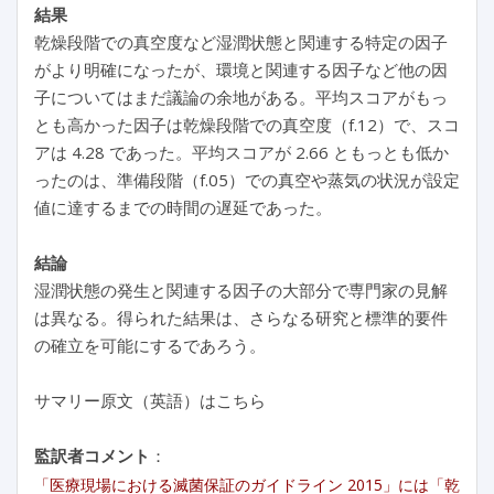
結果
乾燥段階での真空度など湿潤状態と関連する特定の因子
がより明確になったが、環境と関連する因子など他の因
子についてはまだ議論の余地がある。平均スコアがもっ
とも高かった因子は乾燥段階での真空度（f.12）で、スコ
アは 4.28 であった。平均スコアが 2.66 ともっとも低か
ったのは、準備段階（f.05）での真空や蒸気の状況が設定
値に達するまでの時間の遅延であった。
結論
湿潤状態の発生と関連する因子の大部分で専門家の見解
は異なる。得られた結果は、さらなる研究と標準的要件
の確立を可能にするであろう。
サマリー原文（英語）はこちら
監訳者コメント
：
「医療現場における滅菌保証のガイドライン 2015」には「乾