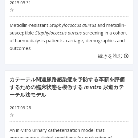
2015.05.31
☆
Meticillin-resistant
Staphylococcus aureus
and meticillin-
susceptible
Staphylococcus aureus
screening in a cohort
of haemodialysis patients: carriage, demographics and
outcomes
続きを読む
カテーテル関連尿路感染症を予防する革新を評価
するための臨床状態を模倣する
in vitro
尿道カテ
ーテル法モデル
2017.09.28
☆
An in-vitro urinary catheterization model that
approximates clinical conditions for evaluation of