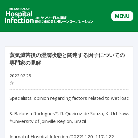
MENU
蒸気滅菌後の湿潤状態と関連する因子についての
専門家の見解
2022.02.28
☆
Specialists’ opinion regarding factors related to wet loads aft
S. Barbosa Rodrigues*, R. Queiroz de Souza, K. Uchikawa Graz
*University of Joinville Region, Brazil

Journal of Hospital Infection (2022) 120, 117-122
