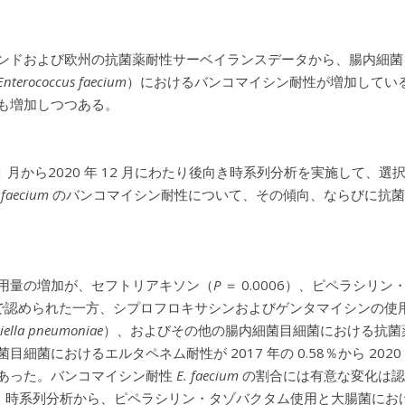
ンドおよび欧州の抗菌薬耐性サーベイランスデータから、腸内細菌
Enterococcus faecium
）におけるバンコマイシン耐性が増加してい
も増加しつつある。
 年 1 月から2020 年 12 月にわたり後向き時系列分析を実施し
 faecium
のバンコマイシン耐性について、その傾向、ならびに抗菌
用量の増加が、セフトリアキソン（
P
＝ 0.0006）、ピペラシリ
4）で認められた一方、シプロフロキサシンおよびゲンタマイシンの
siella pneumoniae
）、およびその他の腸内細菌目細菌における抗菌
目細菌におけるエルタペネム耐性が 2017 年の 0.58％から 202
あった。バンコマイシン耐性
E. faecium
の割合には有意な変化は認めら
1）。時系列分析から、ピペラシリン・タゾバクタム使用と大腸菌に