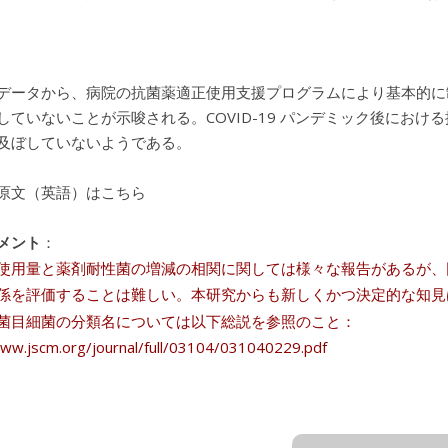
データから、病院の抗菌薬適正使用支援プログラムにより基本的に
していないことが示唆される。COVID-19 パンデミック後にお
及ぼしていないようである。
原文（英語）はこちら
メント
：
使用量と薬剤耐性菌の増減の相関に関しては様々な報告があるが、
係を評価することは難しい。本研究からも新しくかつ決定的な知見
菌目細菌の分類名については以下総説を参照のこと：
www.jscm.org/journal/full/03104/031040229.pdf