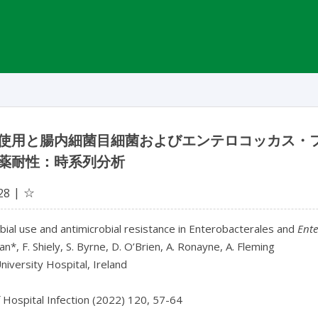
使用と腸内細菌目細菌およびエンテロコッカス・
薬耐性：時系列分析
☆
28
bial use and antimicrobial resistance in Enterobacterales and
Ente
an*, F. Shiely, S. Byrne, D. O’Brien, A. Ronayne, A. Fleming
iversity Hospital, Ireland
f Hospital Infection (2022) 120, 57-64