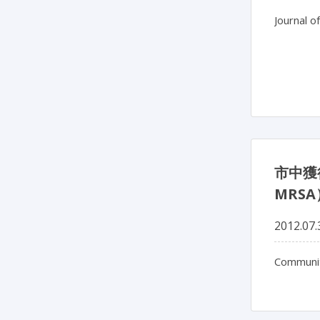
Journal o
市中獲得
MRS
2012.07.
Communit