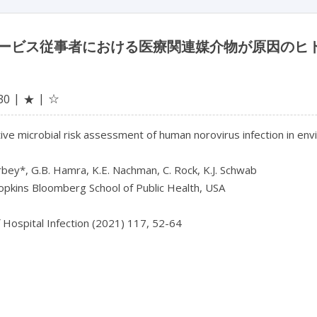
ービス従事者における医療関連媒介物が原因のヒ
☆
30
★
ive microbial risk assessment of human norovirus infection in en
bey*, G.B. Hamra, K.E. Nachman, C. Rock, K.J. Schwab

pkins Bloomberg School of Public Health, USA

f Hospital Infection (2021) 117, 52-64
