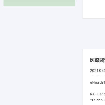
医療関
2021.07.
eHealth f
R.G. Bent
*Leiden U