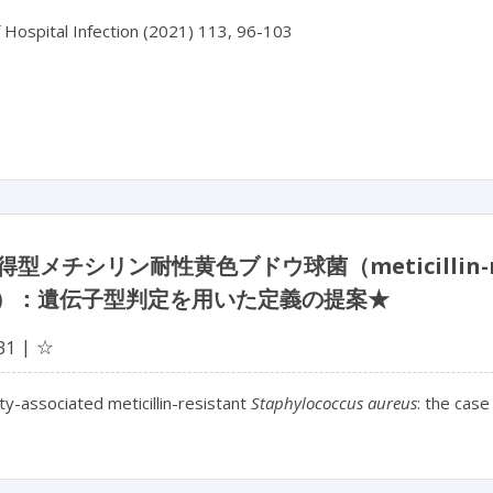
f Hospital Infection (2021) 113, 96-103

型メチシリン耐性黄色ブドウ球菌（meticillin-re
A）：遺伝子型判定を用いた定義の提案★
☆
31
y-associated meticillin-resistant
Staphylococcus aureus
: the case