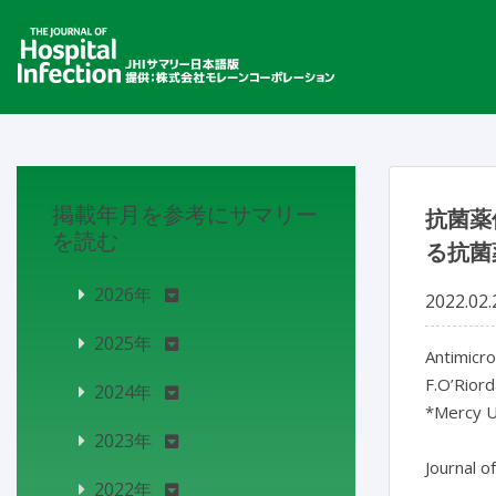
掲載年月を参考にサマリー
抗菌薬
を読む
る抗菌
2026年
2022.02.
2025年
Antimicro
F.O’Riord
2024年
*Mercy Un
2023年
Journal o
2022年