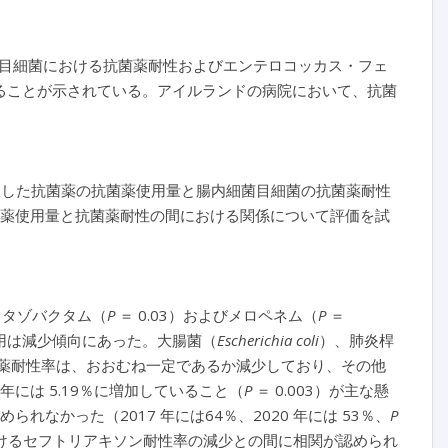
目細菌における抗菌薬耐性およびエンテロコッカス・フェ
ることが示されている。アイルランドの病院において、抗菌
て、選択した抗菌薬の抗菌薬使用量と腸内細菌目細菌の抗菌薬耐性
薬使用量と抗菌薬耐性の間における関係について評価を試
ン・タゾバクタム（
P
＝ 0.03）およびメロペネム（
P
＝
使用は減少傾向にあった。大腸菌（
Escherichia coli
）、肺炎桿
薬耐性率は、おおむね一定であるか減少しており、その他
0 年には 5.19％に増加していること（
P
＝ 0.003）が主な懸
れなかった（2017 年には64％、2020 年には 53％、
P
おけるセフトリアキソン耐性率の減少との間に相関が認められ