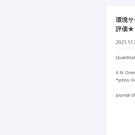
環境サ
評価★
2021.11.
Quantitat
K.N. Over
*Johns Ho
Journal o