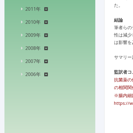
た。
2011年
結論
2010年
筆者らの
2009年
性は減少
は影響を
2008年
サマリー
2007年
監訳者コ
2006年
抗菌薬の
の相関関
※腸内細
https://