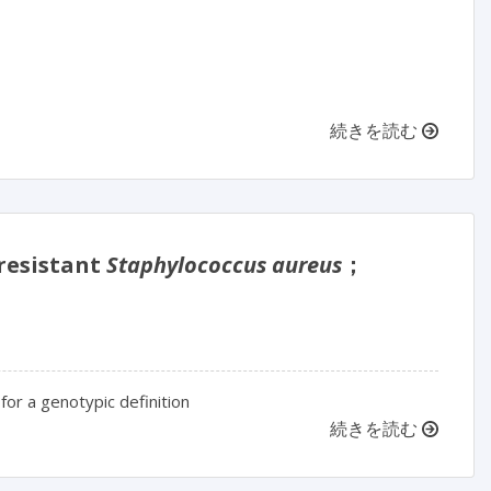
続きを読む
sistant
Staphylococcus aureus
；
 for a genotypic definition
続きを読む