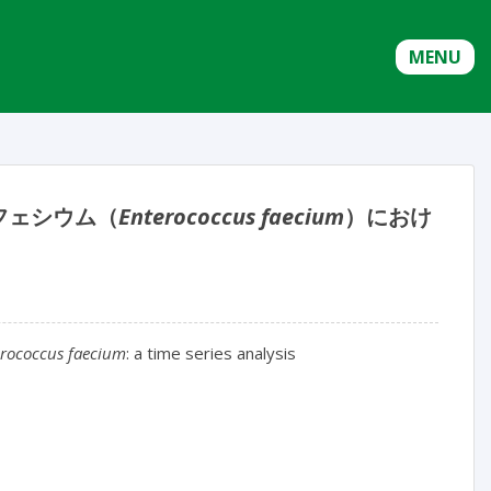
MENU
フェシウム（
Enterococcus faecium
）におけ
rococcus faecium
: a time series analysis